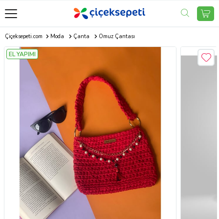
Çiçeksepeti.com
Moda
Çanta
Omuz Çantası
EL YAPIMI