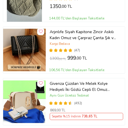
1350
,00 TL
144,00 TL'den Başlayan Taksitlerle
Arjınlıfe Siyah Kapitone Zincir Askılı
Kadın Omuz ve Çarpraz Çanta Şık ve
Günlük kullanım.
Kargo Bedava
(47)
999
,00 TL
1300
,00 TL
106,56 TL'den Başlayan Taksitlerle
Givenza Çüzdan Ve Melek Kolye
Hediyeli İki Gözlü Cepli El Omuz
Çanta (Krem)
Aynı Gün Ücretsiz Teslimat
(492)
869
,00 TL
Sepette %15 İndirim
738
,65 TL