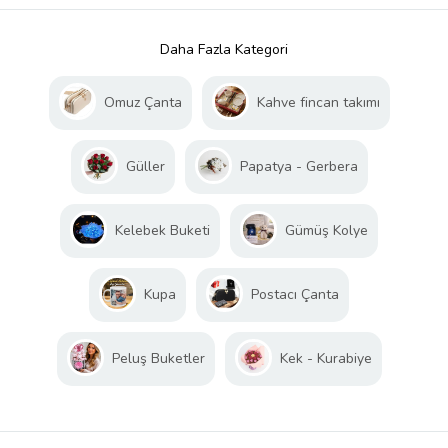
Daha Fazla Kategori
Omuz Çanta
Kahve fincan takımı
Güller
Papatya - Gerbera
Kelebek Buketi
Gümüş Kolye
Kupa
Postacı Çanta
Peluş Buketler
Kek - Kurabiye