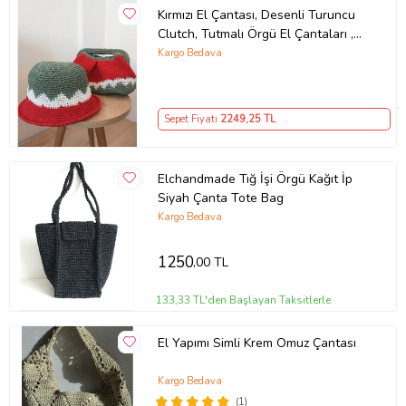
Kırmızı El Çantası, Desenli Turuncu
Clutch, Tutmalı Örgü El Çantaları ,
Kemzey Handmade Çanta (Kırmızı)
Kargo Bedava
Sepet Fiyatı
2249
,25 TL
Elchandmade Tığ İşi Örgü Kağıt İp
Siyah Çanta Tote Bag
Kargo Bedava
1250
,00 TL
133,33 TL'den Başlayan Taksitlerle
El Yapımı Simli Krem Omuz Çantası
Kargo Bedava
(1)