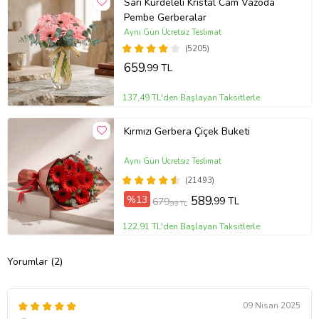
Sarı Kurdeleli Kristal Cam Vazoda
Pembe Gerberalar
Aynı Gün Ücretsiz Teslimat
(5205)
659
,99 TL
137,49 TL'den Başlayan Taksitlerle
Kırmızı Gerbera Çiçek Buketi
Aynı Gün Ücretsiz Teslimat
(21493)
%13
589
,99 TL
679
,99 TL
122,91 TL'den Başlayan Taksitlerle
Yorumlar (2)
09 Nisan 2025