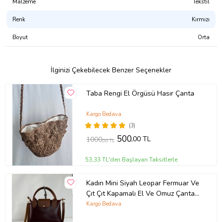
Malzeme
Tekstil
Renk
Kırmızı
Boyut
Orta
İlginizi Çekebilecek Benzer Seçenekler
Taba Rengi El Örgüsü Hasır Çanta
Kargo Bedava
(3)
500
,00 TL
1000
,00 TL
53,33 TL'den Başlayan Taksitlerle
Kadın Mini Siyah Leopar Fermuar Ve
Çıt Çıt Kapamalı El Ve Omuz Çantası
(Bordo)
Kargo Bedava