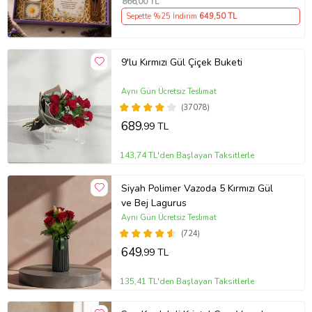
866
,00 TL
Sepette %25 İndirim
649
,50 TL
9'lu Kırmızı Gül Çiçek Buketi
Aynı Gün Ücretsiz Teslimat
(37078)
689
,99 TL
143,74 TL'den Başlayan Taksitlerle
Siyah Polimer Vazoda 5 Kırmızı Gül
ve Bej Lagurus
Aynı Gün Ücretsiz Teslimat
(724)
649
,99 TL
135,41 TL'den Başlayan Taksitlerle