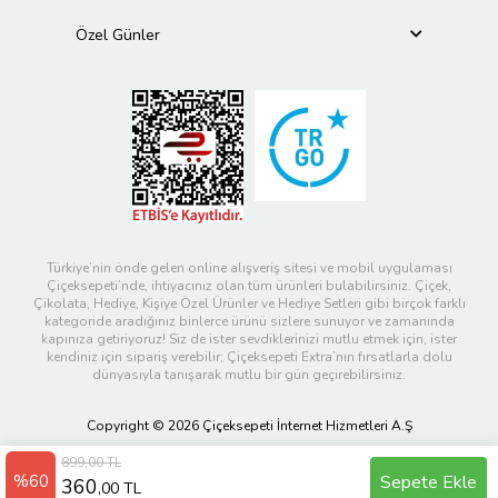
Özel Günler
Türkiye’nin önde gelen online alışveriş sitesi ve mobil uygulaması
Çiçeksepeti’nde, ihtiyacınız olan tüm ürünleri bulabilirsiniz. Çiçek,
Çikolata, Hediye, Kişiye Özel Ürünler ve Hediye Setleri gibi birçok farklı
kategoride aradığınız binlerce ürünü sizlere sunuyor ve zamanında
kapınıza getiriyoruz! Siz de ister sevdiklerinizi mutlu etmek için, ister
kendiniz için sipariş verebilir; Çiçeksepeti Extra’nın fırsatlarla dolu
dünyasıyla tanışarak mutlu bir gün geçirebilirsiniz.
Copyright © 2026 Çiçeksepeti İnternet Hizmetleri A.Ş
899,00 TL
%60
Sepete Ekle
360
,00 TL