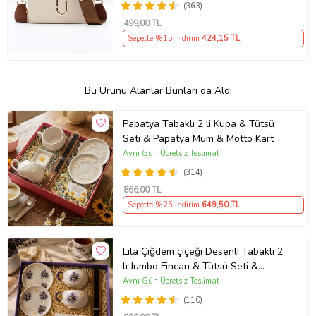
(363)
499
,00 TL
Sepette %15 İndirim
424
,15 TL
Bu Ürünü Alanlar Bunları da Aldı
Papatya Tabaklı 2 li Kupa & Tütsü
Seti & Papatya Mum & Motto Kart
Aynı Gün Ücretsiz Teslimat
(314)
866
,00 TL
Sepette %25 İndirim
649
,50 TL
Lila Çiğdem çiçeği Desenli Tabaklı 2
lı Jumbo Fincan & Tütsü Seti &
Papatya Mum &
Aynı Gün Ücretsiz Teslimat
(110)