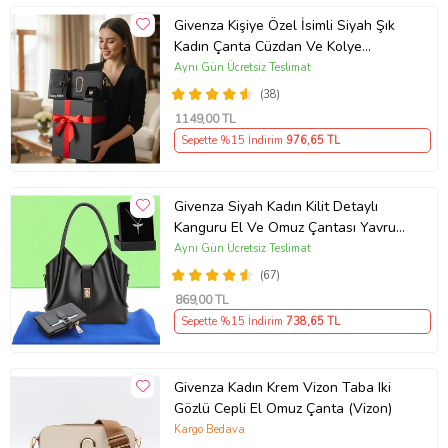
Givenza Kişiye Özel İsimli Siyah Şık
Kadın Çanta Cüzdan Ve Kolye
Hediyeli & Hediye Kutusu Seti
Aynı Gün Ücretsiz Teslimat
(D.Siyah)
(38)
1149
,00 TL
Sepette %15 İndirim
976
,65 TL
Givenza Siyah Kadın Kilit Detaylı
Kanguru El Ve Omuz Çantası Yavru
Çantalı Cüzdan Ve Kolye Hediyeli
Aynı Gün Ücretsiz Teslimat
(67)
869
,00 TL
Sepette %15 İndirim
738
,65 TL
Givenza Kadın Krem Vizon Taba Iki
Gözlü Cepli El Omuz Çanta (Vizon)
Kargo Bedava