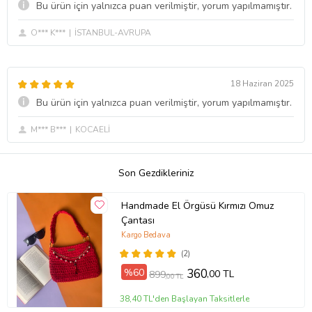
Bu ürün için yalnızca puan verilmiştir, yorum yapılmamıştır.
O*** K***
İSTANBUL-AVRUPA
18 Haziran 2025
Bu ürün için yalnızca puan verilmiştir, yorum yapılmamıştır.
M*** B***
KOCAELİ
Son Gezdikleriniz
Handmade El Örgüsü Kırmızı Omuz
Çantası
Kargo Bedava
(2)
%60
360
,00 TL
899
,00 TL
38,40 TL'den Başlayan Taksitlerle