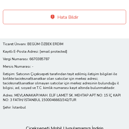
Hata Bildir
Ticaret Ünvanı: BEGÜM ÖZBEK ERDİM
Kayıtlı E-Posta Adresi:
[email protected]
Vergi Numarası: 6670385787
Mersis Numarası: -
İletişim: Satıcının Çiçeksepeti tarafından teyit edilmiş iletişim bilgileri ile
birlikte tacir/esnaf/sanatkar olan satıcılar için merkez adresi;
tacir/esnaf/sanatkar olmayan satıcılar için merkez adresinin bulunduğu il
bilgisi, ad, soyad ve T.C. kimlik numarası kayıt altında bulunmaktadır.
Adres: MEVLANAKAPI MAH. ELİF LAMET SK. MEHTAP APT NO: 15 İÇ KAPI
NO: 3 FATİH/ İSTANBUL 1500046663/342/TUR
Şehir: İstanbul
Çiçeksepeti Mobil Uygulamamızı İndirin