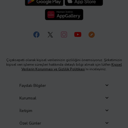
Çiçeksepeti olarak kişisel verilerinizin gizliliğini önemsiyoruz. Şirketimizin
kişisel veri işleme süreçleri hakkında detaylı bilgi almak için lütfen
Kişisel
Verilerin Korunması ve Gizlilik Politikası
’nı inceleyiniz.
Faydalı Bilgiler
Kurumsal
İletişim
Özel Günler