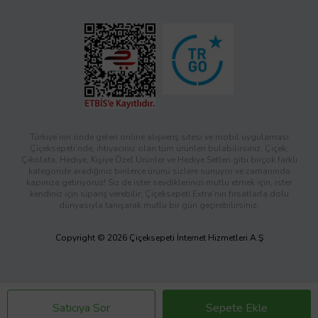
Türkiye’nin önde gelen online alışveriş sitesi ve mobil uygulaması
Çiçeksepeti’nde, ihtiyacınız olan tüm ürünleri bulabilirsiniz. Çiçek,
Çikolata, Hediye, Kişiye Özel Ürünler ve Hediye Setleri gibi birçok farklı
kategoride aradığınız binlerce ürünü sizlere sunuyor ve zamanında
kapınıza getiriyoruz! Siz de ister sevdiklerinizi mutlu etmek için, ister
kendiniz için sipariş verebilir; Çiçeksepeti Extra’nın fırsatlarla dolu
dünyasıyla tanışarak mutlu bir gün geçirebilirsiniz.
Copyright © 2026 Çiçeksepeti İnternet Hizmetleri A.Ş
Satıcıya Sor
Sepete Ekle