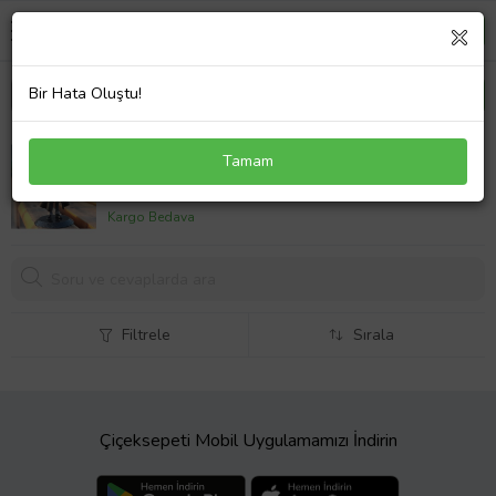
Bir Hata Oluştu!
Harry Potter Hedwig Pop Figür
Tamam
899,
00 TL
Kargo Bedava
Filtrele
Sırala
Çiçeksepeti Mobil Uygulamamızı İndirin