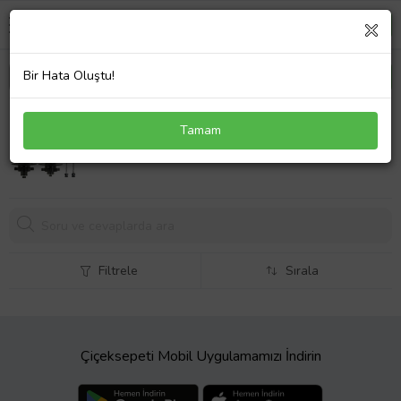
Bir Hata Oluştu!
HASSNS Pro7 Ön Arka Göbek Seti 32 Delik Siyah
Tamam
Filtrele
Sırala
Çiçeksepeti Mobil Uygulamamızı İndirin