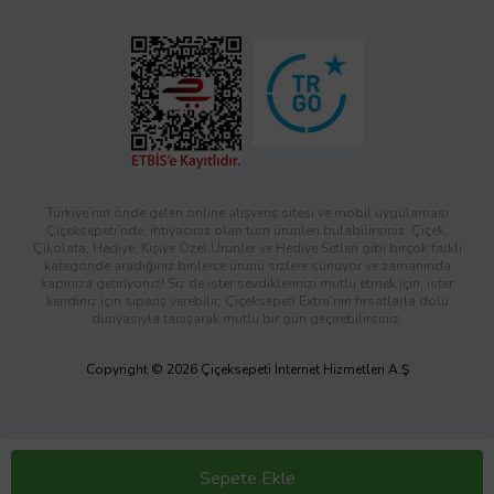
Türkiye’nin önde gelen online alışveriş sitesi ve mobil uygulaması
Çiçeksepeti’nde, ihtiyacınız olan tüm ürünleri bulabilirsiniz. Çiçek,
Çikolata, Hediye, Kişiye Özel Ürünler ve Hediye Setleri gibi birçok farklı
kategoride aradığınız binlerce ürünü sizlere sunuyor ve zamanında
kapınıza getiriyoruz! Siz de ister sevdiklerinizi mutlu etmek için, ister
kendiniz için sipariş verebilir; Çiçeksepeti Extra’nın fırsatlarla dolu
dünyasıyla tanışarak mutlu bir gün geçirebilirsiniz.
Copyright © 2026 Çiçeksepeti İnternet Hizmetleri A.Ş
Sepete Ekle