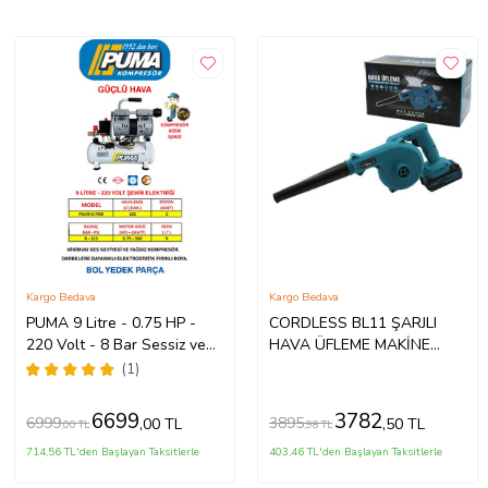
Kargo Bedava
Kargo Bedava
PUMA 9 Litre - 0.75 HP -
CORDLESS BL11 ŞARJLI
220 Volt - 8 Bar Sessiz ve
HAVA ÜFLEME MAKİNE
Yağsız Kompresör
KÖRÜK - KOMPRESÖR 21V
(1)
ÜFLEME HIZ = 2M3 / DAK.
(5343)
6699
3782
6999
3895
,00 TL
,50 TL
,00 TL
,98 TL
714,56 TL'den Başlayan Taksitlerle
403,46 TL'den Başlayan Taksitlerle