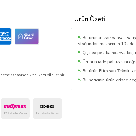
Ürün Özeti
Bu ürünün kampanyalı satışı 
stoğundan maksimum 10 adet sa
Çiçeksepeti kampanya koşull
Ürünün iade politikasını öğ
Bu ürün
Elteksan Teknik
tar
deme esnasında kredi kartı bilgileriniz
Bu satıcının ürünlerinde geç
Bu Satıcının
Tüm Ürünlerini
Ürün sayfasında gördüğünüz f
belirlenmektedir.