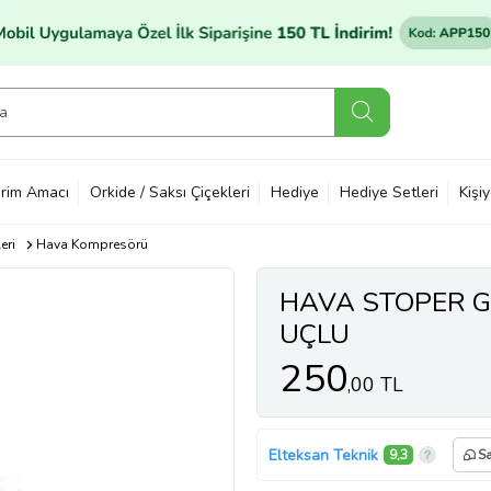
rim Amacı
Orkide / Saksı Çiçekleri
Hediye
Hediye Setleri
Kişi
eri
Hava Kompresörü
HAVA STOPER 
UÇLU
250
,00 TL
Elteksan Teknik
9,3
Sa