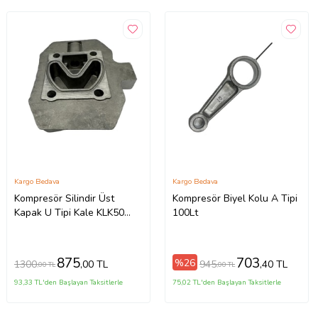
Kargo Bedava
Kargo Bedava
Kompresör Silindir Üst
Kompresör Biyel Kolu A Tipi
Kapak U Tipi Kale KLK50
100Lt
25Lt - 50 Lt
875
703
%26
1300
945
,00 TL
,40 TL
,00 TL
,00 TL
93,33 TL'den Başlayan Taksitlerle
75,02 TL'den Başlayan Taksitlerle