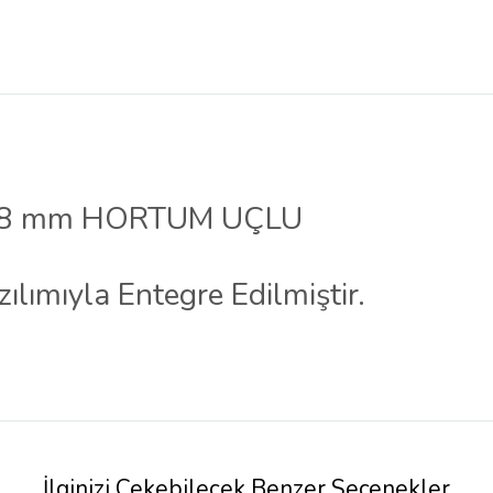
 8 mm HORTUM UÇLU
zılımıyla Entegre Edilmiştir.
İlginizi Çekebilecek Benzer Seçenekler