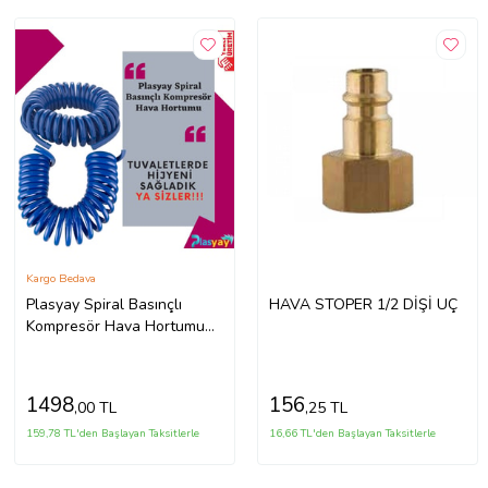
Kargo Bedava
Plasyay Spiral Basınçlı
HAVA STOPER 1/2 DİŞİ UÇ
Kompresör Hava Hortumu
8x14 mm 3.5 Metre (Mavi)
1498
156
,00 TL
,25 TL
159,78 TL'den Başlayan Taksitlerle
16,66 TL'den Başlayan Taksitlerle