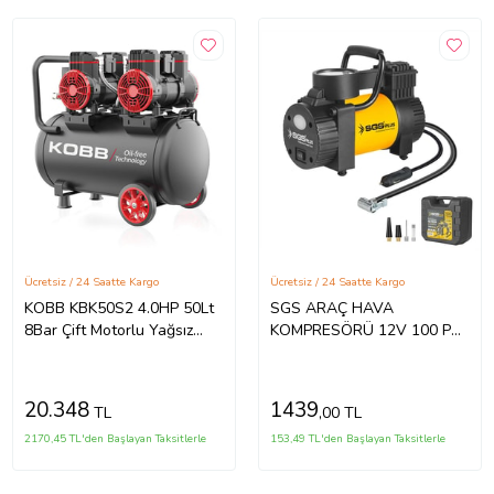
Ücretsiz / 24 Saatte Kargo
Ücretsiz / 24 Saatte Kargo
KOBB KBK50S2 4.0HP 50Lt
SGS ARAÇ HAVA
8Bar Çift Motorlu Yağsız
KOMPRESÖRÜ 12V 100 PSI
Sessiz Taşınabilir Hava
(BASINÇ GÖSTERGELİ)
Kompresörü
SGS5390
20.348
1439
TL
,00 TL
2170,45 TL'den Başlayan Taksitlerle
153,49 TL'den Başlayan Taksitlerle