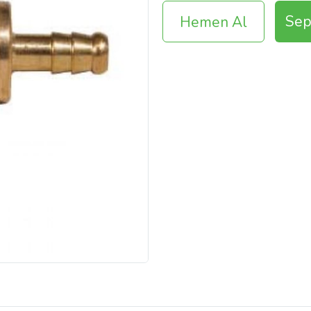
Sep
Hemen Al