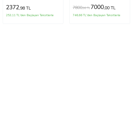
GÖSTERGE - LED
7000
2372
7800
,00 TL
,98 TL
,00 TL
AYDINLATMA CY-1 (5343)
253,11 TL'den Başlayan Taksitlerle
746,66 TL'den Başlayan Taksitlerle