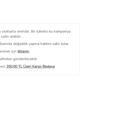
stoklarla sınırlıdır. Bir tüketici bu kampanya
tın alabilir.
arında değişiklik yapma hakkını saklı tutar.
renmek için
tıklayın.
afından gönderilecektir.
erli
350,00 TL Üzeri Kargo Bedava
 Görüntüle
iyat bilgileri, satıcı tarafından