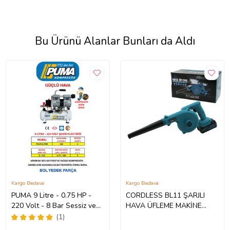
Bu Ürünü Alanlar Bunları da Aldı
Kargo Bedava
Kargo Bedava
PUMA 9 Litre - 0.75 HP -
CORDLESS BL11 ŞARJLI
220 Volt - 8 Bar Sessiz ve
HAVA ÜFLEME MAKİNE
Yağsız Kompresör
KÖRÜK - KOMPRESÖR 21V
(1)
ÜFLEME HIZ = 2M3 / DAK.