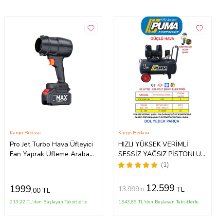
Kargo Bedava
Kargo Bedava
Pro Jet Turbo Hava Üfleyici
HIZLI YÜKSEK VERİMLİ
Fan Yaprak Üfleme Araba
SESSİZ YAĞSIZ PİSTONLU
Cam Su Lekeleri Kurulama
KOMPRESÖR - 50 Lt - 2 HP
(1)
Fanı
- 8 Bar - Hava Üretimi: 245
Lt/dk. - 220 Volt
12.599
1999
13.999
TL
,00 TL
TL
213,22 TL'den Başlayan Taksitlerle
1343,89 TL'den Başlayan Taksitlerle