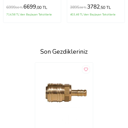
(5343)
6699
3782
6999
3895
,00 TL
,50 TL
,00 TL
,98 TL
714,56 TL'den Başlayan Taksitlerle
403,46 TL'den Başlayan Taksitlerle
Son Gezdikleriniz