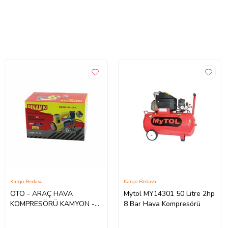
Kargo Bedava
Kargo Bedava
OTO - ARAÇ HAVA
Mytol MY14301 50 Litre 2hp
KOMPRESÖRÜ KAMYON -
8 Bar Hava Kompresörü
OTOBÜS - DC/12V-13.5V -
15Amp - 150PSI - BAR