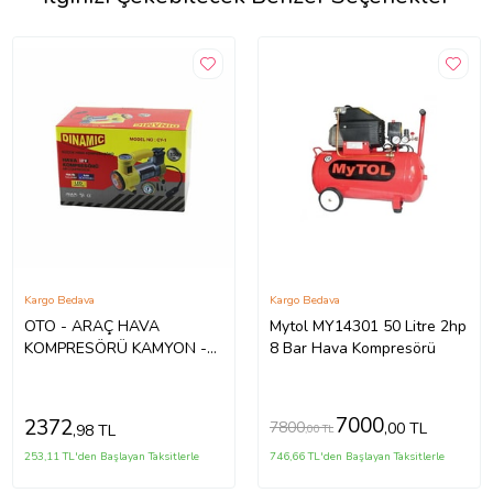
Kargo Bedava
Kargo Bedava
OTO - ARAÇ HAVA
Mytol MY14301 50 Litre 2hp
KOMPRESÖRÜ KAMYON -
8 Bar Hava Kompresörü
OTOBÜS - DC/12V-13.5V -
15Amp - 150PSI - BAR
GÖSTERGE - LED
7000
2372
7800
,00 TL
,98 TL
,00 TL
AYDINLATMA CY-1 (5343)
253,11 TL'den Başlayan Taksitlerle
746,66 TL'den Başlayan Taksitlerle