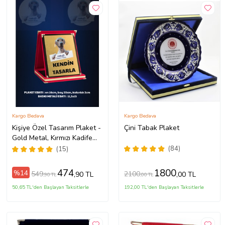
Kargo Bedava
Kargo Bedava
Kişiye Özel Tasarım Plaket -
Çini Tabak Plaket
Gold Metal, Kırmızı Kadife
Kutulu / Kendin Tasarla
(84)
(15)
474
1800
%14
549
2100
,90 TL
,00 TL
,90 TL
,00 TL
50,65 TL'den Başlayan Taksitlerle
192,00 TL'den Başlayan Taksitlerle