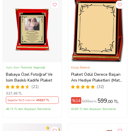
Aynı Gün Teslimat Seçeneği
Kargo Bedava
Babaya Özel Fotoğraf Ve
Plaket Ödül Derece Başarı
İsim Baskılı Kadife Plaket
Anı Hediye Plaketleri (Mat
Altın)
(21)
(32)
537
,49 TL
599
%14
Sepette %15 İndirim
456
,87 TL
699
,00 TL
,00 TL
48,73 TL'den Başlayan Taksitlerle
63,89 TL'den Başlayan Taksitlerle