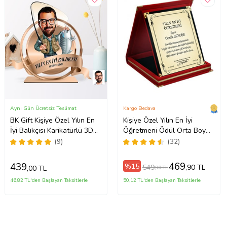
Aynı Gün Ücretsiz Teslimat
Kargo Bedava
BK Gift Kişiye Özel Yılın En
Kişiye Özel Yılın En İyi
İyi Balıkçısı Karikatürlü 3D
Öğretmeni Ödül Orta Boy
Ahşap Biblo Plaket
Plaket
(9)
(32)
469
439
%15
549
,90 TL
,00 TL
,90 TL
46,82 TL'den Başlayan Taksitlerle
50,12 TL'den Başlayan Taksitlerle