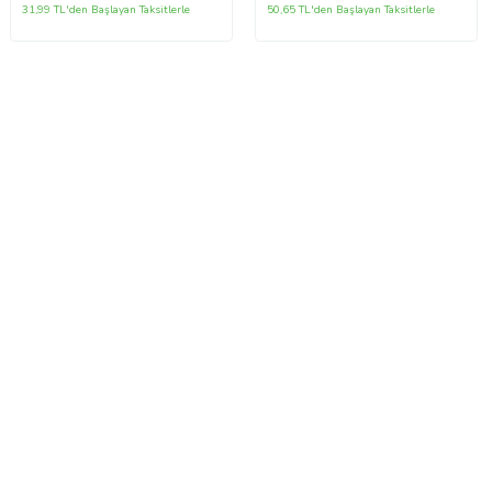
Günü Yıl Dönümü Hediyesi
31,99 TL'den Başlayan Taksitlerle
50,65 TL'den Başlayan Taksitlerle