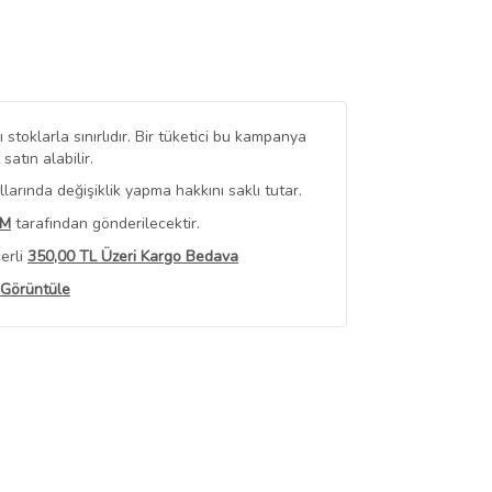
stoklarla sınırlıdır. Bir tüketici bu kampanya
tın alabilir.
arında değişiklik yapma hakkını saklı tutar.
IM
tarafından gönderilecektir.
erli
350,00 TL Üzeri Kargo Bedava
 Görüntüle
iyat bilgileri, satıcı tarafından