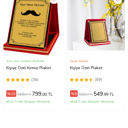
Aynı Gün Ücretsiz Teslimat
Kargo Bedava
Kişiye Özel Kırmızı Plaket
Kişiye Özel Plaket
(36)
(69)
799
549
%16
%8
948
600
,00 TL
,99 TL
,00 TL
,00 TL
85,22 TL'den Başlayan Taksitlerle
58,66 TL'den Başlayan Taksitlerle