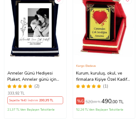
Kargo Bedava
Anneler Günü Hediyesi
Kurum, kuruluş, okul, ve
Plaket, Anneler günü için
firmalara Kişiye Özel Kadife
Plaket Anneler günü plaketi
kutusunda Kırmızı veya
(2)
(1)
Lacivert Ödül Plaketleri
333
,92 TL
(Kırmızı)
490
%6
Sepette %40 İndirim
200
,35 TL
520
,00 TL
,00 TL
21,37 TL'den Başlayan Taksitlerle
52,26 TL'den Başlayan Taksitlerle