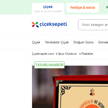
Çiçek ve Gurme Lezzetler
Çiçek
Yenilebilir Çiçek
Doğum Günü
Gönde
Çiçeksepeti.com
Spor Outdoor
Plaketler
TASARLANABİLİR