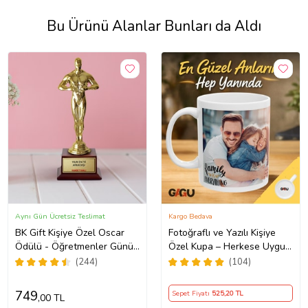
Bu Ürünü Alanlar Bunları da Aldı
Aynı Gün Ücretsiz Teslimat
Kargo Bedava
BK Gift Kişiye Özel Oscar
Fotoğraflı ve Yazılı Kişiye
Ödülü - Öğretmenler Günü,
Özel Kupa – Herkese Uygun
Öğretmene Hediye
Anlamlı Hediye Porselen
(244)
(104)
Baskılı Kupa (Beyaz)
749
Sepet Fiyatı
525
,20 TL
,00 TL