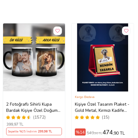
Kargo Bedava
2 Fotoğraflı Sihirli Kupa
Kişiye Özel Tasarım Plaket -
Bardak Kişiye Özel Doğum
Gold Metal, Kırmızı Kadife
Günü Hediyesi Sevgiliye
Kutulu / Kendin Tasarla
(1572)
(15)
Hediye Anneye Babaya
399
,97 TL
Ablaya Abiye Kız Erkek
474
%14
Sepette %25 İndirim
299
,98 TL
549
,90 TL
,90 TL
Kardeşe Arkadaşa Resimli