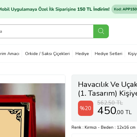
rim Amacı
Orkide / Saksı Çiçekleri
Hediye
Hediye Setleri
Kişi
Havacılık Ve Uçak
(1. Tasarım) Kişiy
562,50 TL
450
%20
,00 TL
Renk
: Kırmızı
-
Beden
: 12x16 cm