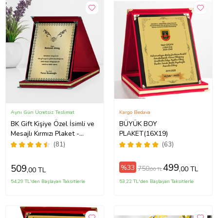
Aynı Gün Ücretsiz Teslimat
Kargo Bedava
BK Gift Kişiye Özel İsimli ve
BÜYÜK BOY
Mesajlı Kırmızı Plaket -
PLAKET(16X19)
Öğretmenler Günü,
(81)
(63)
Öğretmene Hediye
499
509
%33
750
,00 TL
,00 TL
,00 TL
54,29 TL'den Başlayan Taksitlerle
53,22 TL'den Başlayan Taksitlerle