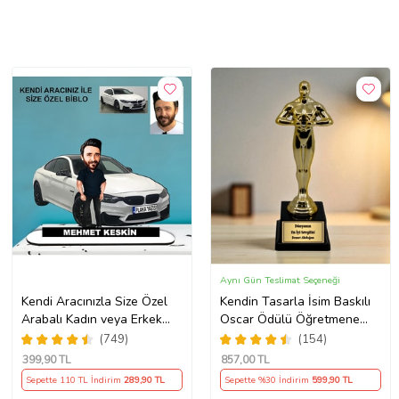
Aynı Gün Teslimat Seçeneği
Kendi Aracınızla Size Özel
Kendin Tasarla İsim Baskılı
Arabalı Kadın veya Erkek
Oscar Ödülü Öğretmene
Tasarımlı Karikatür Biblo ,
Öğrenciye Sevgiliye Hediye
(749)
(154)
Babalar Günü Hediyesi,
399
,90 TL
857
,00 TL
Erkeğe Hediye, Rent A Car
Sepette 110 TL İndirim
289
,90 TL
Sepette %30 İndirim
599
,90 TL
Hediyesi