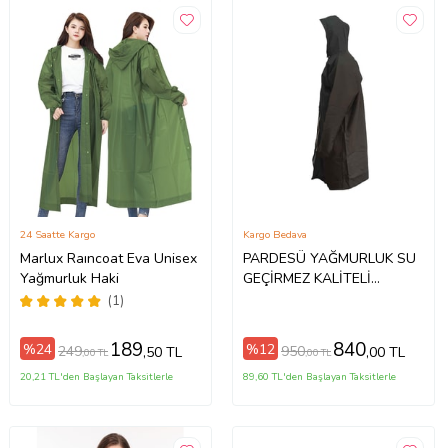
24 Saatte Kargo
Kargo Bedava
Marlux Raıncoat Eva Unisex
PARDESÜ YAĞMURLUK SU
Yağmurluk Haki
GEÇİRMEZ KALİTELİ
PARDESÜ YAĞMURLUK İŞ
(1)
GÜVENLİĞİ YAĞMURLUK
BALIKÇI YAĞMURLUK HAKİ
189
840
%24
%12
249
950
,50 TL
,00 TL
,00 TL
,00 TL
RENK
20,21 TL'den Başlayan Taksitlerle
89,60 TL'den Başlayan Taksitlerle