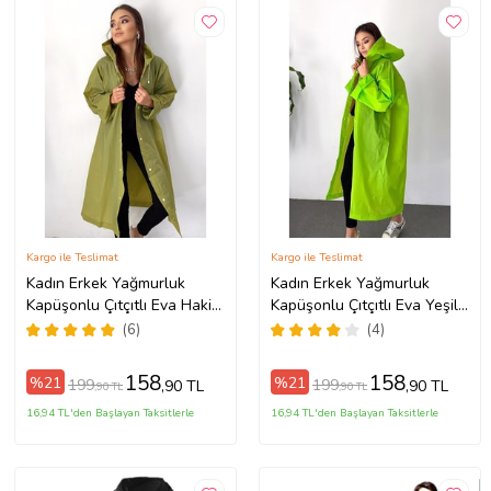
Kargo ile Teslimat
Kargo ile Teslimat
Kadın Erkek Yağmurluk
Kadın Erkek Yağmurluk
Kapüşonlu Çıtçıtlı Eva Haki
Kapüşonlu Çıtçıtlı Eva Yeşil
Yağmurluk M21MRC881R06
Yağmurluk M21MRC881R12
(6)
(4)
158
158
%21
%21
199
199
,90 TL
,90 TL
,90 TL
,90 TL
16,94 TL'den Başlayan Taksitlerle
16,94 TL'den Başlayan Taksitlerle