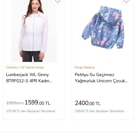
Ücretsiz / 24 Saatte Kargo
Kargo Bedava
Lumberjack WL Gınny
Petityu Su Geçirmez
8TRF012-S 4PR Kadın
Yağmurluk Unicorn Çocuk
Yağmurluk Beyaz XS-XL
Kapşonlu Kız Mont Çocuk
1599
2400
1999
,00 TL
,00 TL
,00 TL
170,56 TL'den Başlayan Taksitlerle
256,00 TL'den Başlayan Taksitlerle