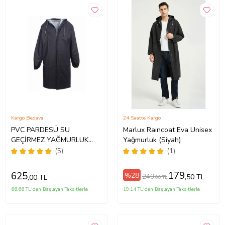
Kargo Bedava
24 Saatte Kargo
PVC PARDESÜ SU
Marlux Raıncoat Eva Unisex
GEÇİRMEZ YAĞMURLUK
Yağmurluk (Siyah)
PARDESÜ PVC İŞ
(5)
(1)
GÜVENLİK PARDESÜ %100
SU GEÇİRMEZ (Haki-
179
625
%28
249
,50 TL
,00 TL
,00 TL
Lacivert)
66,66 TL'den Başlayan Taksitlerle
19,14 TL'den Başlayan Taksitlerle