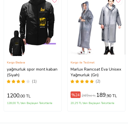
Kargo Bedava
Kargo ile Teslimat
yağmurluk spor mont kaban
Marlux Raıncoat Eva Unisex
(Siyah)
Yağmurluk (Gri)
(1)
(2)
189
1200
%24
249
,90 TL
,00 TL
,90 TL
128,00 TL'den Başlayan Taksitlerle
20,25 TL'den Başlayan Taksitlerle