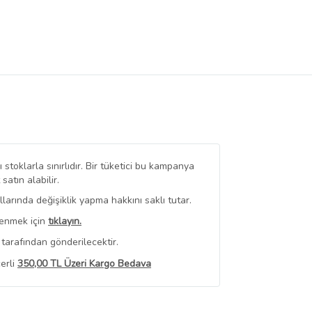
stoklarla sınırlıdır. Bir tüketici bu kampanya
tın alabilir.
arında değişiklik yapma hakkını saklı tutar.
renmek için
tıklayın.
tarafından gönderilecektir.
erli
350,00 TL Üzeri Kargo Bedava
 Görüntüle
iyat bilgileri, satıcı tarafından