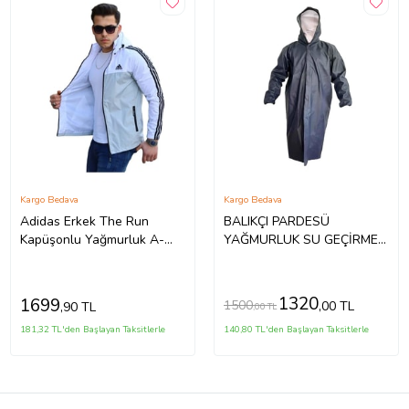
Kargo Bedava
Kargo Bedava
Adidas Erkek The Run
BALIKÇI PARDESÜ
Kapüşonlu Yağmurluk A-
YAĞMURLUK SU GEÇİRMEZ
02074 - Mavi - XL (Gri)
DİKİŞSİZ LACİVERT RENK
AVCI BALIKÇI
YAĞMURLUĞU ALT ÜST
1320
1699
1500
,00 TL
,90 TL
,00 TL
TAKIM YAĞMURLUK
181,32 TL'den Başlayan Taksitlerle
140,80 TL'den Başlayan Taksitlerle