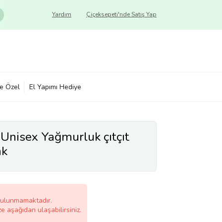
Yardım
Çiçeksepeti'nde Satış Yap
ye Özel
El Yapımı Hediye
Unisex Yağmurluk çıtçıt
enk
bulunmamaktadır.
ze aşağıdan ulaşabilirsiniz.