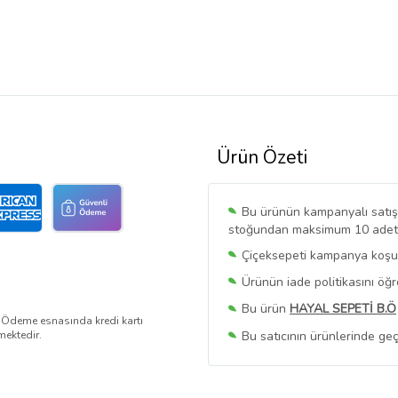
Ürün Özeti
Bu ürünün kampanyalı satışı 
stoğundan maksimum 10 adet sa
Çiçeksepeti kampanya koşull
Ürünün iade politikasını öğ
Bu ürün
HAYAL SEPETİ B.Ö
. Ödeme esnasında kredi kartı
Bu satıcının ürünlerinde geç
mektedir.
Bu Satıcının
Tüm Ürünlerini
Ürün sayfasında gördüğünüz f