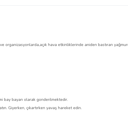
belirlenmektedir.
 ve organizasyonlarda,açık hava etkinliklerinde aniden bastıran yağmu
smi bay bayan olarak gonderilmektedir.
patın. Giyerken, çıkartırken yavaş hareket edin.