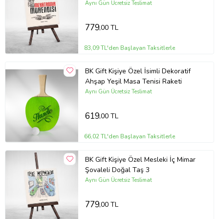
Doğal Taş
Aynı Gün Ücretsiz Teslimat
779
,00 TL
83,09 TL'den Başlayan Taksitlerle
BK Gift Kişiye Özel İsimli Dekoratif
Ahşap Yeşil Masa Tenisi Raketi
Aynı Gün Ücretsiz Teslimat
619
,00 TL
66,02 TL'den Başlayan Taksitlerle
BK Gift Kişiye Özel Mesleki İç Mimar
Şovaleli Doğal Taş 3
Aynı Gün Ücretsiz Teslimat
779
,00 TL