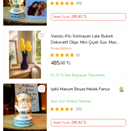
(45)
Sepet Fiyatı
295
,92 TL
Vazolu 4'lü Solmayan Lale Buketi
Dekoratif Obje, Mini Çiçek Süs, Masa
Raf Komodin Dekoru, Hediye Ürünü
Kargo Bedava
Vazolu Lale Buketi
(1)
485
,00 TL
51,73 TL'den Başlayan Taksitlerle
Işıklı Masum Beyaz Melek Fanus
Aynı Gün Ücretsiz Teslimat
(31)
Sepet Fiyatı
295
,92 TL