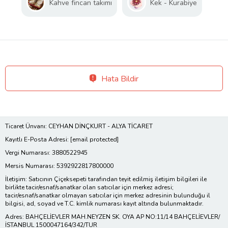
Kahve fincan takımı
Kek - Kurabiye
Hata Bildir
Ticaret Ünvanı: CEYHAN DİNÇKURT - ALYA TİCARET
Kayıtlı E-Posta Adresi:
[email protected]
Vergi Numarası: 3880522945
Mersis Numarası: 5392922817800000
İletişim: Satıcının Çiçeksepeti tarafından teyit edilmiş iletişim bilgileri ile
birlikte tacir/esnaf/sanatkar olan satıcılar için merkez adresi;
tacir/esnaf/sanatkar olmayan satıcılar için merkez adresinin bulunduğu il
bilgisi, ad, soyad ve T.C. kimlik numarası kayıt altında bulunmaktadır.
Adres: BAHÇELİEVLER MAH.NEYZEN SK. OYA AP NO:11/14 BAHÇELİEVLER/
İSTANBUL 1500047164/342/TUR