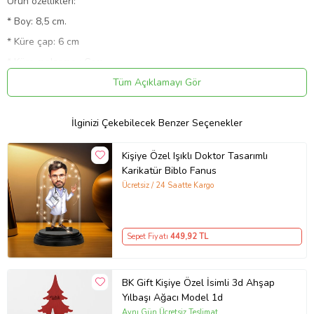
Ürün özellikleri:
* Boy: 8,5 cm.
* Küre çap: 6 cm
* Küre malzeme : Cam
* Renk değiştirmektedir.
Tüm Açıklamayı Gör
* Pil ile çalışmaktadır, piller pürüne takılı bir şekilde gönderilecektir.
Ürün Kodu:
kcm50964357
İlginizi Çekebilecek Benzer Seçenekler
Kişiye Özel Işıklı Doktor Tasarımlı
Karikatür Biblo Fanus
Ücretsiz / 24 Saatte Kargo
Sepet Fiyatı
449
,92 TL
BK Gift Kişiye Özel İsimli 3d Ahşap
Yılbaşı Ağacı Model 1d
Aynı Gün Ücretsiz Teslimat