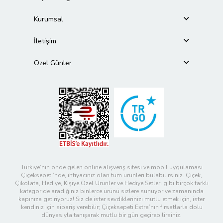
Kurumsal
İletişim
Özel Günler
Türkiye’nin önde gelen online alışveriş sitesi ve mobil uygulaması
Çiçeksepeti’nde, ihtiyacınız olan tüm ürünleri bulabilirsiniz. Çiçek,
Çikolata, Hediye, Kişiye Özel Ürünler ve Hediye Setleri gibi birçok farklı
kategoride aradığınız binlerce ürünü sizlere sunuyor ve zamanında
kapınıza getiriyoruz! Siz de ister sevdiklerinizi mutlu etmek için, ister
kendiniz için sipariş verebilir; Çiçeksepeti Extra’nın fırsatlarla dolu
dünyasıyla tanışarak mutlu bir gün geçirebilirsiniz.