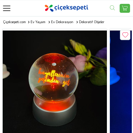
Çiçeksepeti.com
Ev Yaşam
Ev Dekorasyon
Dekoratif Objeler