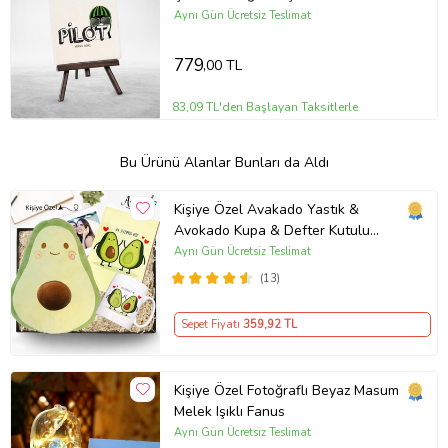
Aynı Gün Ücretsiz Teslimat
779
,00 TL
83,09 TL'den Başlayan Taksitlerle
Bu Ürünü Alanlar Bunları da Aldı
Kişiye Özel Avakado Yastık &
Avokado Kupa & Defter Kutulu
Hediye Seti
Aynı Gün Ücretsiz Teslimat
(13)
Sepet Fiyatı
359
,92 TL
Kişiye Özel Fotoğraflı Beyaz Masum
Melek Işıklı Fanus
Aynı Gün Ücretsiz Teslimat