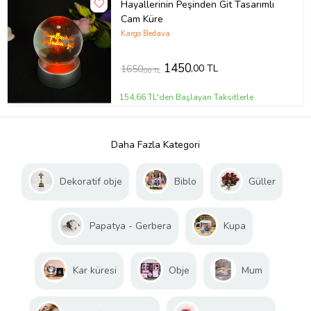
Hayallerinin Peşinden Git Tasarımlı
Cam Küre
Kargo Bedava
1450
,00 TL
1650
,00 TL
154,66 TL'den Başlayan Taksitlerle
Daha Fazla Kategori
Dekoratif obje
Biblo
Güller
Papatya - Gerbera
Kupa
Kar küresi
Obje
Mum