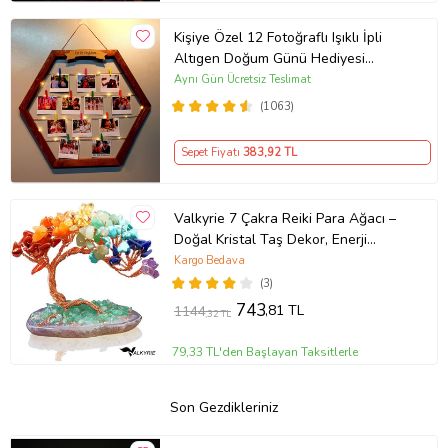
Kişiye Özel 12 Fotoğraflı Işıklı İpli
Altıgen Doğum Günü Hediyesi
Fotoğraf Panosu
Aynı Gün Ücretsiz Teslimat
(1063)
Sepet Fiyatı
383
,92 TL
Valkyrie 7 Çakra Reiki Para Ağacı –
Doğal Kristal Taş Dekor, Enerji
Dengeleme, Feng Shui, Şans ve
Kargo Bedava
Pozitif Enerji
(3)
743
,81 TL
1144
,32 TL
79,33 TL'den Başlayan Taksitlerle
Son Gezdikleriniz