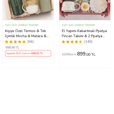
Aynı Gün Ücretsiz Teslimat
Aynı Gün Ücretsiz Teslimat
Kişiye Özel Termos & Tek
El Yapımı Kabartmalı Ppatya
İçimlik Mocha & Matara &
Fincan Takımı & 2 Ppatya
Kupa Hediye Seti
Mum & Harf Anahtarlık &
(56)
(140)
Kokulu Mendil Hediye Seti-
999
,90 TL
899
Sepette %15 İndirim
849
,92 TL
1299
,00 TL
,00 TL