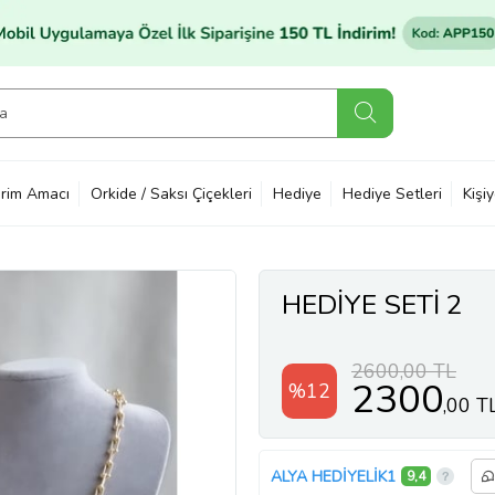
rim Amacı
Orkide / Saksı Çiçekleri
Hediye
Hediye Setleri
Kişi
HEDİYE SETİ 2
2600,00 TL
2300
%12
,00 T
ALYA HEDİYELİK1
9,4