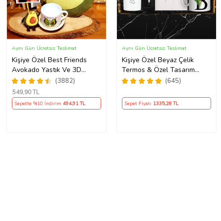
Aynı Gün Ücretsiz Teslimat
Aynı Gün Ücretsiz Teslimat
Kişiye Özel Best Friends
Kişiye Özel Beyaz Çelik
Avokado Yastık Ve 3D
Termos & Özel Tasarım
Avakado Kupa Arkadaşa
Defter & Touch Pen Kalem
(3882)
(645)
Hediye
& Kişiye Özel Cep Aynası &
549
,90 TL
Kişiye Özel Kupa Hediye
Sepette %10 İndirim
494
,91 TL
Sepet Fiyatı
1335
,28 TL
Seti