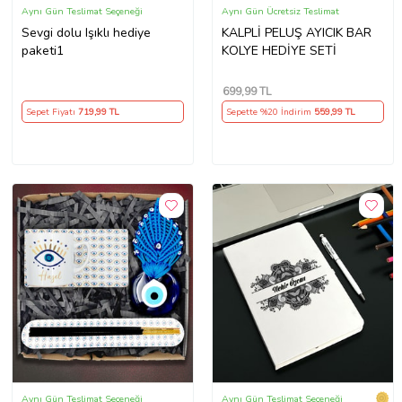
Aynı Gün Teslimat Seçeneği
Aynı Gün Ücretsiz Teslimat
Sevgi dolu Işıklı hediye
KALPLİ PELUŞ AYICIK BAR
paketi1
KOLYE HEDİYE SETİ
699
,99 TL
Sepet Fiyatı
719
,99 TL
Sepette %20 İndirim
559
,99 TL
Aynı Gün Teslimat Seçeneği
Aynı Gün Teslimat Seçeneği