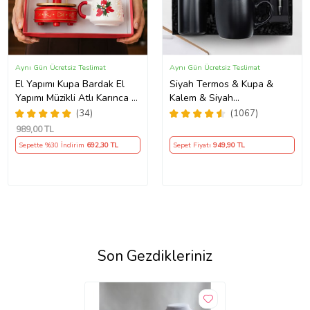
Aynı Gün Ücretsiz Teslimat
Aynı Gün Ücretsiz Teslimat
El Yapımı Kupa Bardak El
Siyah Termos & Kupa &
Yapımı Müzikli Atlı Karınca El
Kalem & Siyah
Yapımı Mum AYN34
Defter Hediye Seti
(34)
(1067)
989
,00 TL
Sepette %30 İndirim
692
,30 TL
Sepet Fiyatı
949
,90 TL
Son Gezdikleriniz