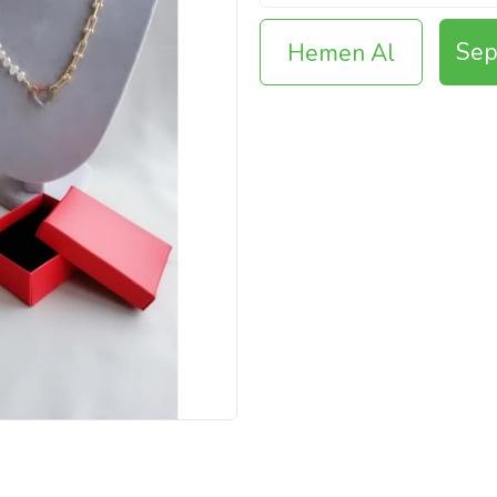
Sep
Hemen Al