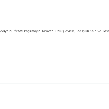
belirlenmektedir.
diye bu fırsatı kaçırmayın. Kıravatlı Peluş Ayıcık, Led Işıklı Kalp ve Tas