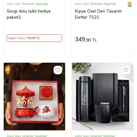
Aynı Gün Teslimat Seçeneği
Aynı Gün Teslimat Seçeneği
Sevgi dolu Işıklı hediye
Kişiye Özel Deri Tasarım
paketi1
Defter TS21
349
Sepet Fiyatı
719
,99 TL
,90 TL
Aynı Gün Ücretsiz Teslimat
Aynı Gün Ücretsiz Teslimat