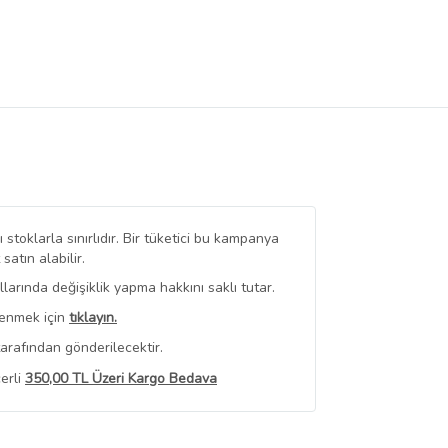
stoklarla sınırlıdır. Bir tüketici bu kampanya
tın alabilir.
arında değişiklik yapma hakkını saklı tutar.
renmek için
tıklayın.
arafından gönderilecektir.
erli
350,00 TL Üzeri Kargo Bedava
 Görüntüle
iyat bilgileri, satıcı tarafından