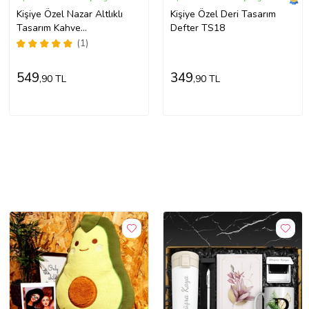
Kişiye Özel Nazar Altlıklı
Kişiye Özel Deri Tasarım
Tasarım Kahve
Defter TS18
Fincanı&Nazar Süs&Nazar
(1)
Tütsü Hediye Seti
549
349
,90 TL
,90 TL