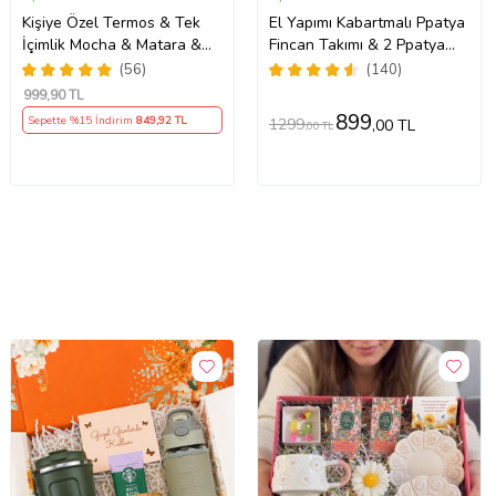
Kişiye Özel Termos & Tek
El Yapımı Kabartmalı Ppatya
İçimlik Mocha & Matara &
Fincan Takımı & 2 Ppatya
Kupa Hediye Seti
Mum & Harf Anahtarlık &
(56)
(140)
Kokulu Mendil Hediye Seti-
999
,90 TL
899
Sepette %15 İndirim
849
,92 TL
1299
,00 TL
,00 TL