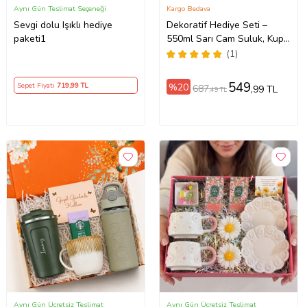
Aynı Gün Teslimat Seçeneği
Kargo Bedava
Sevgi dolu Işıklı hediye
Dekoratif Hediye Seti –
paketi1
550ml Sarı Cam Suluk, Kupa
Bardak, Tütsü, Magnet
(1)
549
%20
Sepet Fiyatı
719
,99 TL
687
,99 TL
,49 TL
Aynı Gün Ücretsiz Teslimat
Aynı Gün Ücretsiz Teslimat