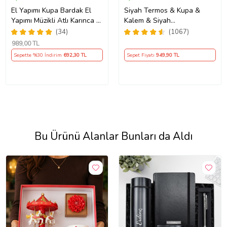
El Yapımı Kupa Bardak El
Siyah Termos & Kupa &
Yapımı Müzikli Atlı Karınca El
Kalem & Siyah
Yapımı Mum AYN34
Defter Hediye Seti
(34)
(1067)
989
,00 TL
Sepette %30 İndirim
692
,30 TL
Sepet Fiyatı
949
,90 TL
Bu Ürünü Alanlar Bunları da Aldı