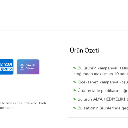
Ürün Özeti
Bu ürünün kampanyalı satışı 
stoğundan maksimum 10 adet sa
Çiçeksepeti kampanya koşull
Ürünün iade politikasını öğ
Bu ürün
ALYA HEDİYELİK1
t
. Ödeme esnasında kredi kartı
Bu satıcının ürünlerinde geç
mektedir.
Bu Satıcının
Tüm Ürünlerini
Ürün sayfasında gördüğünüz f