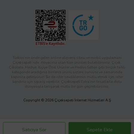
Türkiye’nin önde gelen online alışveriş sitesi ve mobil uygulaması
Çiçeksepeti’nde, ihtiyacınız olan tüm ürünleri bulabilirsiniz. Çiçek,
Çikolata, Hediye, Kişiye Özel Ürünler ve Hediye Setleri gibi birçok farklı
kategoride aradığınız binlerce ürünü sizlere sunuyor ve zamanında
kapınıza getiriyoruz! Siz de ister sevdiklerinizi mutlu etmek için, ister
kendiniz için sipariş verebilir; Çiçeksepeti Extra’nın fırsatlarla dolu
dünyasıyla tanışarak mutlu bir gün geçirebilirsiniz.
Copyright © 2026 Çiçeksepeti İnternet Hizmetleri A.Ş
Satıcıya Sor
Sepete Ekle