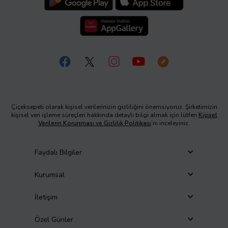
Çiçeksepeti olarak kişisel verilerinizin gizliliğini önemsiyoruz. Şirketimizin
kişisel veri işleme süreçleri hakkında detaylı bilgi almak için lütfen
Kişisel
Verilerin Korunması ve Gizlilik Politikası
’nı inceleyiniz.
Faydalı Bilgiler
Kurumsal
İletişim
Özel Günler