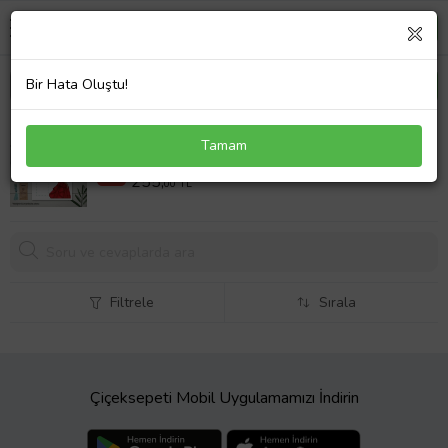
Bir Hata Oluştu!
Hediyelik Kart - Kırmızı Elbiseli Kız Kına Hatırası
Tamam
Makrome Anahtalık, Toka, Kurabiye, Kahve Kartı
350,00 TL
%27
255,
00 TL
Filtrele
Sırala
Çiçeksepeti Mobil Uygulamamızı İndirin