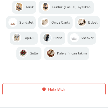
Terlik
Günlük (Casual) Ayakkabı
Sandalet
Omuz Çanta
Babet
Topuklu
Elbise
Sneaker
Güller
Kahve fincan takımı
Hata Bildir