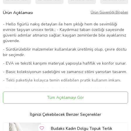
Ürün Açıklaması
Ürün Güvenliği Bilgileri
- Hello figürlü nakış detayları ile hem şıklığı hem de sevimliliği
evinize taşıyan unisex terlik.; - Kaydırmaz taban özelliği sayesinde
güvenli adımlar atmanızı sağlar; kaygan zeminlerde bile ayaklarınız
güvende.
- Sürdürülebilir malzemeler kullanılarak üretilmiş olup, çevre dostu
bir seçimdir.
- EVA ve tekstil karışımı materyal yapısıyla hafiflik ve konfor sunar.
- Basic koleksiyonun sadeliğini ve zamansız stilini yansıtan tasarım.
- Tekli paketiyle kolayca temin edilebilen pratik kullanım imkanı.
- Her mevsim rahatlıkla kullanılabilen çok yönlülükteki tasarım.
- Elde soğuk su ile yıkama önerisiyle uzun ömürlü kullanım vaat
Tüm Açıklamayı Gör
eder.
- Türkiye menşeli olmasıyla yerel üretim avantajını yaşamanızı
İlginizi Çekebilecek Benzer Seçenekler
sağlar.
- Kısa topuklu (1 - 4 cm) tasarımıyla gün boyu rahat hareket etme
Budaks Kadın Dolgu Topuk Terlik
olanağı tanır.