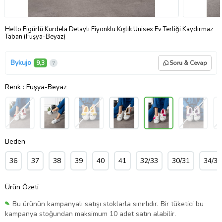
Hello Figürlü Kurdela Detaylı Fiyonklu Kışlık Unisex Ev Terliği Kaydırmaz
Taban (Fuşya-Beyaz)
Bykujo
9,3
Soru & Cevap
Renk
: Fuşya-Beyaz
Beden
36
37
38
39
40
41
32/33
30/31
34/35
Ürün Özeti
Bu ürünün kampanyalı satışı stoklarla sınırlıdır. Bir tüketici bu
kampanya stoğundan maksimum 10 adet satın alabilir.