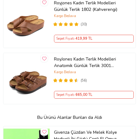
Royjones Kadın Terlik Modelleri
Günlük Terlik 1802 (Kahverengi)
Kargo Bedava
(30)
Sepet Fiyatı
419
,99 TL
RoyJones Kadın Terlik Modelleri
Anatomik Günlük Terlik 3001
(Kahverengi)
Kargo Bedava
(56)
Sepet Fiyatı
665
,00 TL
Bu Ürünü Alanlar Bunları da Aldı
Givenza Çüzdan Ve Melek Kolye
Hediyeli İki Gözlü Cepli El Omuz