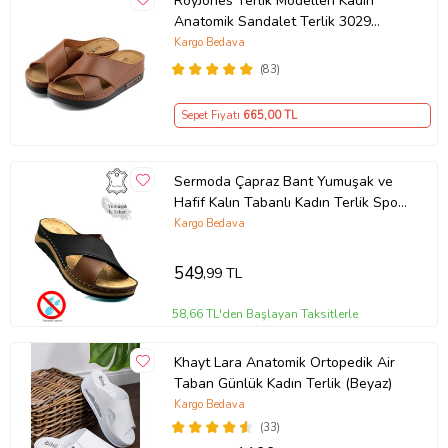
RoyJones Terlik Modelleri Kadın
Anatomik Sandalet Terlik 3029
(Kahverengi)
Kargo Bedava
(83)
Sepet Fiyatı
665
,00 TL
Sermoda Çapraz Bant Yumuşak ve
Hafif Kalın Tabanlı Kadın Terlik Spor
Terlik 521/2 (Siyah-Taba)
Kargo Bedava
549
,99 TL
58,66 TL'den Başlayan Taksitlerle
Khayt Lara Anatomik Ortopedik Air
Taban Günlük Kadın Terlik (Beyaz)
Kargo Bedava
(33)