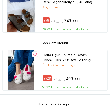
Renk Seçenekleriyle! (Gri-Taba)
Kargo Bedava
%6
749
,99 TL
799
,00 TL
79,99 TL'den Başlayan Taksitlerle
Son Gezdikleriniz
Hello Figürlü Kurdela Detaylı
Fiyonklu Kışlık Unisex Ev Terliği
Kaydırmaz Taban (Fuşya-Beyaz)
Ücretsiz / 24 Saatte Kargo
%29
499
,90 TL
699
,90 TL
53,32 TL'den Başlayan Taksitlerle
Daha Fazla Kategori