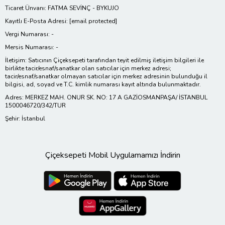
Ticaret Ünvanı: FATMA SEVİNÇ - BYKUJO
Kayıtlı E-Posta Adresi:
[email protected]
Vergi Numarası: -
Mersis Numarası: -
İletişim: Satıcının Çiçeksepeti tarafından teyit edilmiş iletişim bilgileri ile
birlikte tacir/esnaf/sanatkar olan satıcılar için merkez adresi;
tacir/esnaf/sanatkar olmayan satıcılar için merkez adresinin bulunduğu il
bilgisi, ad, soyad ve T.C. kimlik numarası kayıt altında bulunmaktadır.
Adres: MERKEZ MAH. ONUR SK. NO: 17 A GAZİOSMANPAŞA/ İSTANBUL
1500046720/342/TUR
Şehir: İstanbul
Çiçeksepeti Mobil Uygulamamızı İndirin