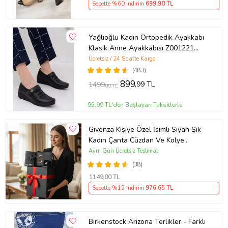
Sepette %60 İndirim
699
,90 TL
Yağlıoğlu Kadın Ortopedik Ayakkabı
Klasik Anne Ayakkabısı Z001221
(Siyah)
Ücretsiz / 24 Saatte Kargo
(483)
899
,99 TL
1499
,00 TL
95,99 TL'den Başlayan Taksitlerle
Givenza Kişiye Özel İsimli Siyah Şık
Kadın Çanta Cüzdan Ve Kolye
Hediyeli & Hediye Kutusu Seti
Aynı Gün Ücretsiz Teslimat
(D.Siyah)
(38)
1149
,00 TL
Sepette %15 İndirim
976
,65 TL
Birkenstock Arizona Terlikler - Farklı