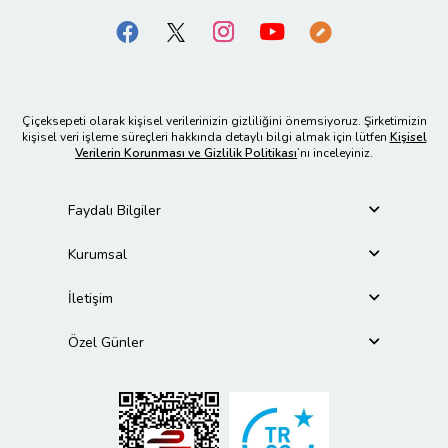
Çiçeksepeti olarak kişisel verilerinizin gizliliğini önemsiyoruz. Şirketimizin
kişisel veri işleme süreçleri hakkında detaylı bilgi almak için lütfen
Kişisel
Verilerin Korunması ve Gizlilik Politikası
’nı inceleyiniz.
Faydalı Bilgiler
Kurumsal
İletişim
Özel Günler