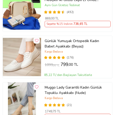
Çanta (Krem)
Aynı Gün Ücretsiz Teslimat
(492)
869
,00 TL
Sepette %15 İndirim
738
,65 TL
Günlük Yumuşak Ortopedik Kadın
Babet Ayakkabı (Beyaz)
Kargo Bedava
(176)
799
,00 TL
1899
,00 TL
85,22 TL'den Başlayan Taksitlerle
Muggo Lady Garantili Kadın Günlük
Topuklu Ayakkabı (Nude)
Kargo Bedava
(21)
1749
,75 TL