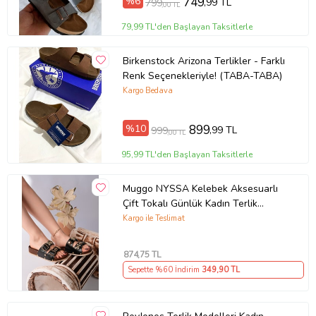
%6
749
,99 TL
799
,00 TL
79,99 TL'den Başlayan Taksitlerle
Birkenstock Arizona Terlikler - Farklı
Renk Seçenekleriyle! (TABA-TABA)
Kargo Bedava
%10
899
,99 TL
999
,00 TL
95,99 TL'den Başlayan Taksitlerle
Muggo NYSSA Kelebek Aksesuarlı
Çift Tokalı Günlük Kadın Terlik
(Siyah)
Kargo ile Teslimat
874
,75 TL
Sepette %60 İndirim
349
,90 TL