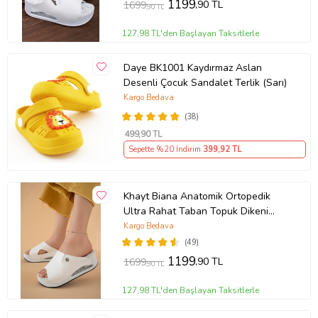
1199
,90 TL
1699
,90 TL
127,98 TL'den Başlayan Taksitlerle
Daye BK1001 Kaydırmaz Aslan
Desenli Çocuk Sandalet Terlik (Sarı)
Kargo Bedava
(38)
499
,90 TL
Sepette %20 İndirim
399
,92 TL
Khayt Biana Anatomik Ortopedik
Ultra Rahat Taban Topuk Dikeni
Tavsiyeli Madikal Sabo Günlük Kadın
Kargo Bedava
Terlik (Beyaz)
(49)
1199
,90 TL
1699
,90 TL
127,98 TL'den Başlayan Taksitlerle