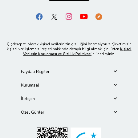
Çiçeksepeti olarak kişisel verilerinizin gizliliğini önemsiyoruz. Şirketimizin
kişisel veri işleme süreçleri hakkında detaylı bilgi almak için lütfen
Kişisel
Verilerin Korunması ve Gizlilik Politikası
’nı inceleyiniz.
Faydalı Bilgiler
Kurumsal
İletişim
Özel Günler