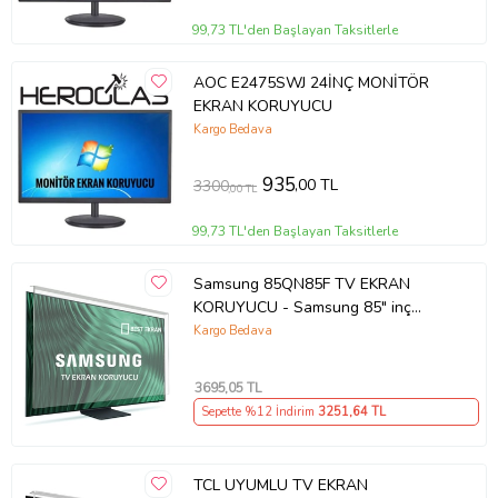
99,73 TL'den Başlayan Taksitlerle
AOC E2475SWJ 24İNÇ MONİTÖR
EKRAN KORUYUCU
Kargo Bedava
935
,00 TL
3300
,00 TL
99,73 TL'den Başlayan Taksitlerle
Samsung 85QN85F TV EKRAN
KORUYUCU - Samsung 85" inç
214cm 216 Ekran Tv ekran Koruyucu
Kargo Bedava
QE85QN85FAUXTK
3695
,05 TL
Sepette %12 İndirim
3251
,64 TL
TCL UYUMLU TV EKRAN