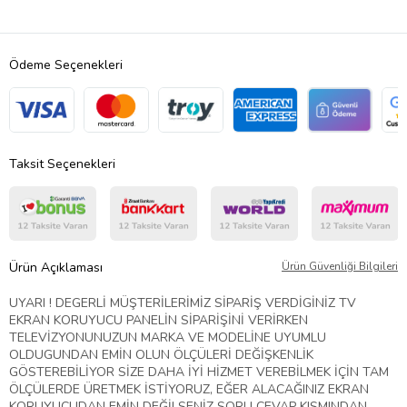
Ödeme Seçenekleri
Taksit Seçenekleri
Ürün Açıklaması
Ürün Güvenliği Bilgileri
UYARI ! DEGERLİ MÜŞTERİLERİMİZ SİPARİŞ VERDİGİNİZ TV
EKRAN KORUYUCU PANELİN SİPARİŞİNİ VERİRKEN
TELEVİZYONUNUZUN MARKA VE MODELİNE UYUMLU
OLDUGUNDAN EMİN OLUN ÖLÇÜLERİ DEĞİŞKENLİK
GÖSTEREBİLİYOR SİZE DAHA İYİ HİZMET VEREBİLMEK İÇİN TAM
ÖLÇÜLERDE ÜRETMEK İSTİYORUZ, EĞER ALACAĞINIZ EKRAN
KORUYUCUDAN EMİN DEĞİLSENİZ SORU CEVAP KISMINDAN