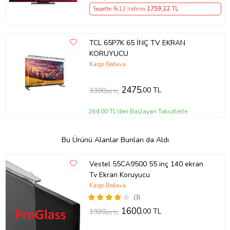
Sepette %12 İndirim
1759
,22 TL
TCL 65P7K 65 İNÇ TV EKRAN
KORUYUCU
Kargo Bedava
2475
,00 TL
3300
,00 TL
264,00 TL'den Başlayan Taksitlerle
Bu Ürünü Alanlar Bunları da Aldı
Vestel 55CA9500 55 inç 140 ekran
Tv Ekran Koruyucu
Kargo Bedava
(3)
1600
,00 TL
1920
,00 TL