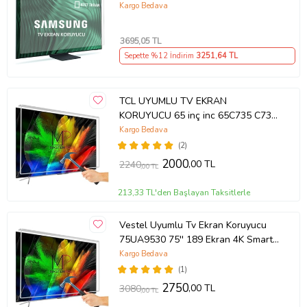
214cm 216 Ekran Tv ekran Koruyucu
Kargo Bedava
QE85QN85FAUXTK
3695
,05 TL
Sepette %12 İndirim
3251
,64 TL
TCL UYUMLU TV EKRAN
KORUYUCU 65 inç inc 65C735 C735
TCL QLED 4K TV
Kargo Bedava
(2)
2000
,00 TL
2240
,00 TL
213,33 TL'den Başlayan Taksitlerle
Vestel Uyumlu Tv Ekran Koruyucu
75UA9530 75'' 189 Ekran 4K Smart
Android TV
Kargo Bedava
(1)
2750
,00 TL
3080
,00 TL