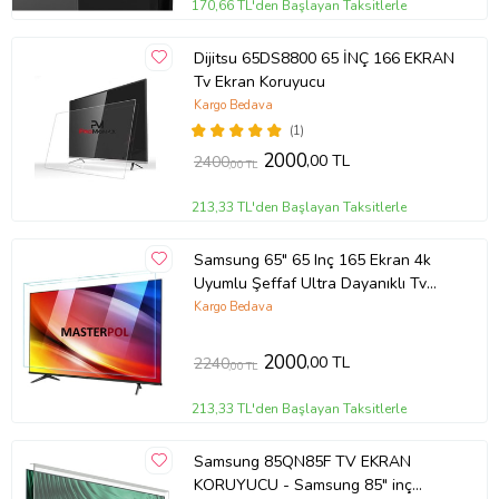
170,66 TL'den Başlayan Taksitlerle
Dijitsu 65DS8800 65 İNÇ 166 EKRAN
Tv Ekran Koruyucu
Kargo Bedava
(1)
2000
,00 TL
2400
,00 TL
213,33 TL'den Başlayan Taksitlerle
Samsung 65" 65 Inç 165 Ekran 4k
Uyumlu Şeffaf Ultra Dayanıklı Tv
Ekran KORUYUCU
Kargo Bedava
2000
,00 TL
2240
,00 TL
213,33 TL'den Başlayan Taksitlerle
Samsung 85QN85F TV EKRAN
KORUYUCU - Samsung 85" inç