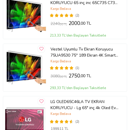
KORUYUCU 65 inç inc 65C735 C735
TCL QLED 4K TV
Kargo Bedava
(2)
2000
,00 TL
2240
,00 TL
213,33 TL'den Başlayan Taksitlerle
Vestel Uyumlu Tv Ekran Koruyucu
75UA9530 75'' 189 Ekran 4K Smart
Android TV
Kargo Bedava
(1)
2750
,00 TL
3080
,00 TL
293,33 TL'den Başlayan Taksitlerle
LG OLED65C46LA TV EKRAN
KORUYUCU - Lg 65" inç 4k Oled Evo
Ekran Koruyucu
Kargo Bedava
(2)
1999
,11 TL