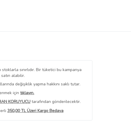
stoklarla sınırlıdır. Bir tüketici bu kampanya
tın alabilir.
arında değişiklik yapma hakkını saklı tutar.
renmek için
tıklayın.
RAN KORUYUCU
tarafından gönderilecektir.
erli
350,00 TL Üzeri Kargo Bedava
 Görüntüle
iyat bilgileri, satıcı tarafından