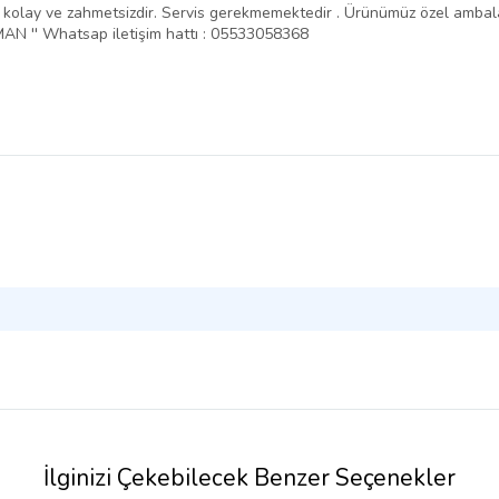
ntajı kolay ve zahmetsizdir. Servis gerekmemektedir . Ürünümüz özel amba
N '' Whatsap iletişim hattı : 05533058368
İlginizi Çekebilecek Benzer Seçenekler