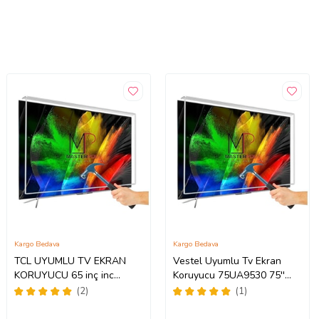
Kargo Bedava
Kargo Bedava
TCL UYUMLU TV EKRAN
Vestel Uyumlu Tv Ekran
KORUYUCU 65 inç inc
Koruyucu 75UA9530 75''
65C735 C735 TCL QLED 4K
189 Ekran 4K Smart Android
(2)
(1)
TV
TV