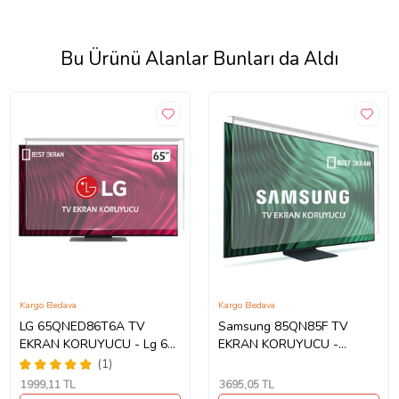
Bu Ürünü Alanlar Bunları da Aldı
Kargo Bedava
Kargo Bedava
LG 65QNED86T6A TV
Samsung 85QN85F TV
EKRAN KORUYUCU - Lg 65"
EKRAN KORUYUCU -
inç Ekran Koruyucu
Samsung 85" inç 214cm 216
(1)
Ekran Tv ekran Koruyucu
1999
,11 TL
3695
,05 TL
QE85QN85FAUXTK