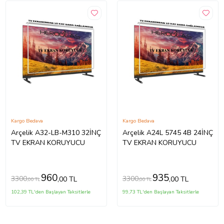
Kargo Bedava
Kargo Bedava
Arçelik A32-LB-M310 32İNÇ
Arçelik A24L 5745 4B 24İNÇ
TV EKRAN KORUYUCU
TV EKRAN KORUYUCU
960
935
3300
3300
,00 TL
,00 TL
,00 TL
,00 TL
102,39 TL'den Başlayan Taksitlerle
99,73 TL'den Başlayan Taksitlerle