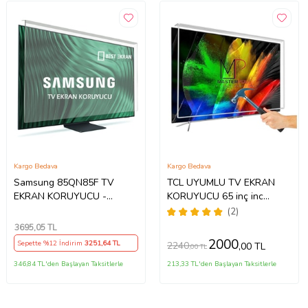
Kargo Bedava
Kargo Bedava
Samsung 85QN85F TV
TCL UYUMLU TV EKRAN
EKRAN KORUYUCU -
KORUYUCU 65 inç inc
Samsung 85" inç 214cm 216
65C735 C735 TCL QLED 4K
(2)
Ekran Tv ekran Koruyucu
TV
3695
,05 TL
QE85QN85FAUXTK
2000
Sepette %12 İndirim
3251
,64 TL
2240
,00 TL
,00 TL
346,84 TL'den Başlayan Taksitlerle
213,33 TL'den Başlayan Taksitlerle