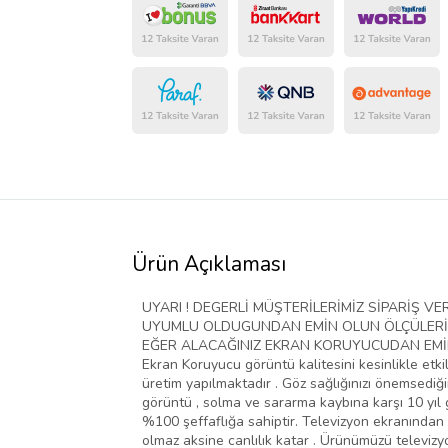
Ürün Açıklaması
UYARI ! DEGERLİ MÜŞTERİLERİMİZ SİPARİŞ 
UYUMLU OLDUGUNDAN EMİN OLUN ÖLÇÜLERİ D
EĞER ALACAĞINIZ EKRAN KORUYUCUDAN EMİN D
Ekran Koruyucu görüntü kalitesini kesinlikle etki
üretim yapılmaktadır . Göz sağlığınızı önemsediğim
görüntü , solma ve sararma kaybına karşı 10 yıl g
%100 şeffaflığa sahiptir. Televizyon ekranından 
olmaz aksine canlılık katar . Ürünümüzü televiz