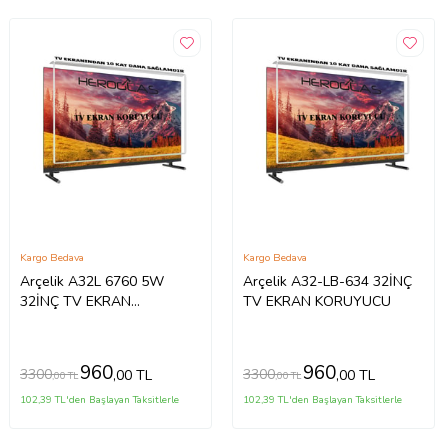
Kargo Bedava
Kargo Bedava
Arçelik A32L 6760 5W
Arçelik A32-LB-634 32İNÇ
32İNÇ TV EKRAN
TV EKRAN KORUYUCU
KORUYUCU
960
960
3300
3300
,00 TL
,00 TL
,00 TL
,00 TL
102,39 TL'den Başlayan Taksitlerle
102,39 TL'den Başlayan Taksitlerle