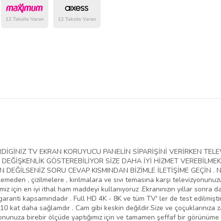
belirlenmektedir.
VERDİGİNİZ TV EKRAN KORUYUCU PANELİN SİPARİŞİNİ VERİRKEN T
EĞİŞKENLİK GÖSTEREBİLİYOR SİZE DAHA İYİ HİZMET VEREBİLMEK
EĞİLSENİZ SORU CEVAP KISMINDAN BİZİMLE İLETİŞİME GEÇİN . NED
lemeden , çizilmelere , kırılmalara ve sıvı temasına karşı televizyonunu
iz için en iyi ithal ham maddeyi kullanıyoruz .Ekranınızın yıllar sonra da
aranti kapsamındadır . Full HD 4K - 8K ve tüm TV' ler de test edilmiştir
10 kat daha sağlamdır . Cam gibi keskin değildir.Size ve çoçuklarınıza 
yonunuza birebir ölçüde yaptığımız için ve tamamen şeffaf bir görünüme