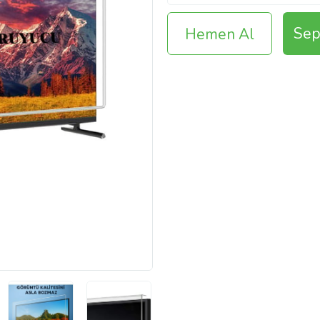
Sep
Hemen Al