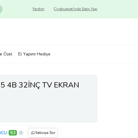
Yardım
Çiçeksepeti'nde Satış Yap
ye Özel
El Yapımı Hediye
45 4B 32İNÇ TV EKRAN
UCU
9,3
Satıcıya Sor