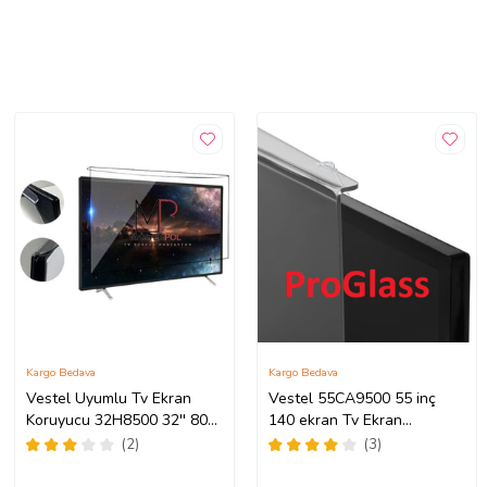
Kargo Bedava
Kargo Bedava
Vestel Uyumlu Tv Ekran
Vestel 55CA9500 55 inç
Koruyucu 32H8500 32'' 80
140 ekran Tv Ekran
Ekran HD Ready TV
Koruyucu
(2)
(3)