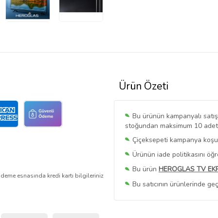
Ürün Özeti
Bu ürünün kampanyalı satışı 
stoğundan maksimum 10 adet sa
Çiçeksepeti kampanya koşull
Ürünün iade politikasını öğ
Bu ürün
HEROGLAS TV EK
deme esnasında kredi kartı bilgileriniz
Bu satıcının ürünlerinde geç
Bu Satıcının
Tüm Ürünlerini
Ürün sayfasında gördüğünüz f