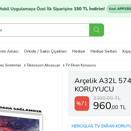
rim Amacı
Orkide / Saksı Çiçekleri
Hediye
Hediye Setleri
Kişi
es Sistemleri
Televizyon Aksesuar
TV Ekran Koruyucu
Arçelik A32L 57
KORUYUCU
3300,00 TL
960
%71
,00 TL
HEROGLAS TV EKRAN KORUY