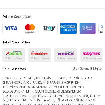
Ödeme Seçenekleri
Taksit Seçenekleri
Ürün Açıklaması
Ürün Güvenliği Bilgileri
UYARI ! DEGERLİ MÜŞTERİLERİMİZ SİPARİŞ VERDİGİNİZ TV
EKRAN KORUYUCU PANELİN SİPARİŞİNİ VERİRKEN
TELEVİZYONUNUZUN MARKA VE MODELİNE UYUMLU
OLDUGUNDAN EMİN OLUN ÖLÇÜLERİ DEĞİŞKENLİK
GÖSTEREBİLİYOR SİZE DAHA İYİ HİZMET VEREBİLMEK İÇİN TAM
ÖLÇÜLERDE ÜRETMEK İSTİYORUZ, EĞER ALACAĞINIZ EKRAN
KORUYUCUDAN EMİN DEĞİLSENİZ SORU CEVAP KISMINDAN