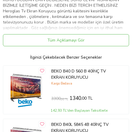
BİZİMLE İLETİŞİME GEÇİN . NEDEN BİZİ TERCİH ETMELİSİNİZ
Heroglas Tv Ekran Koruyucu görüntü kalitesini kesinlikle
etkilemeden , çizilmelere , kırılmalara ve sıvı temasına karşı
televizyonunuzu korur . Bütün marka ve modeller için özel üretim
yapılmaktadır . Göz sağlığınızı önemsediğimiz için en iyi ithal ham
maddeyi kullanıyoruz .Ekranınızın yıllar sonra dahi ilk gün ki gibi
kalmasını sağlar Ürünlerimiz görüntü , solma ve sararma kaybına
Tüm Açıklamayı Gör
karşı 10 yıl garanti kapsamındadır . Full HD 4K - 8K ve tüm TV' ler
de test edilmiştir . Aşırı darbelere karşı dayanıklıdır. Tamamen
%100 şeffaflığa sahiptir. Televizyon ekranından 10 kat daha
İlginizi Çekebilecek Benzer Seçenekler
sağlamdır . Cam gibi keskin değildir.Size ve çoçuklarınıza zarar
vermez . Renklerde kesinlikle bozulma olmaz aksine canlılık katar .
BEKO B40 D 560 B 40İNÇ TV
Ürünümüzü televizyonunuza birebir ölçüde yaptığımız için ve
EKRAN KORUYUCU
tamamen şeffaf bir görünüme sahip olduğu için farkedilmez. Nemli
ve yumuşak mikrofiber bez ile kolaylıkla silebilirsiniz . Montajı kolay
Kargo Bedava
ve zahmetsizdir. Servis gerekmemektedir . Ürünümüz özel
ambalajında son derece korunaklı bir şekilde gelmektedir . ''
1340
,00 TL
3300
,00 TL
HEROGLAS EVİNİZDEKİ KAHRAMAN '' Whatsap iletişim hattı :
05533058368
142,93 TL'den Başlayan Taksitlerle
Ürün Kodu:
kcm81469598
BEKO B40L 5845 4B 40İNÇ TV
EKRAN KORUYUCU