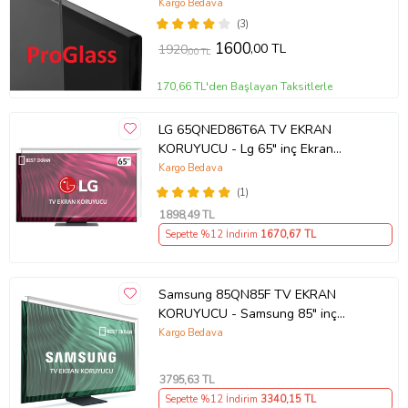
Kargo Bedava
(3)
1600
,00 TL
1920
,00 TL
170,66 TL'den Başlayan Taksitlerle
LG 65QNED86T6A TV EKRAN
KORUYUCU - Lg 65" inç Ekran
Koruyucu
Kargo Bedava
(1)
1898
,49 TL
Sepette %12 İndirim
1670
,67 TL
Samsung 85QN85F TV EKRAN
KORUYUCU - Samsung 85" inç
214cm 216 Ekran Tv ekran Koruyucu
Kargo Bedava
QE85QN85FAUXTK
3795
,63 TL
Sepette %12 İndirim
3340
,15 TL