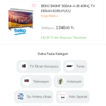
BEKO B40HF 500A4-A-BI 40İNÇ TV
EKRAN KORUYUCU
Kargo Bedava
1340
,00 TL
3300
,00 TL
142,93 TL'den Başlayan Taksitlerle
Daha Fazla Kategori
TV Ekran Koruyucu
Toner
Televizyon
Antoryum
Su Arıtma cihazı
Askı Aparatı