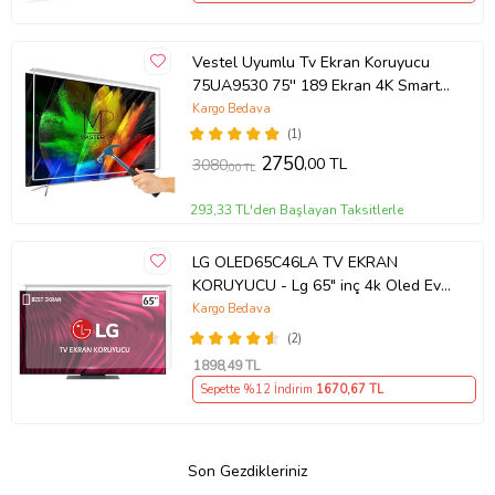
Vestel Uyumlu Tv Ekran Koruyucu
75UA9530 75'' 189 Ekran 4K Smart
Android TV
Kargo Bedava
(1)
2750
,00 TL
3080
,00 TL
293,33 TL'den Başlayan Taksitlerle
LG OLED65C46LA TV EKRAN
KORUYUCU - Lg 65" inç 4k Oled Evo
Ekran Koruyucu
Kargo Bedava
(2)
1898
,49 TL
Sepette %12 İndirim
1670
,67 TL
Son Gezdikleriniz