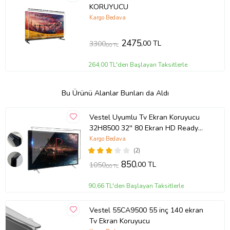
KORUYUCU
Kargo Bedava
2475
,00 TL
3300
,00 TL
264,00 TL'den Başlayan Taksitlerle
Bu Ürünü Alanlar Bunları da Aldı
Vestel Uyumlu Tv Ekran Koruyucu
32H8500 32'' 80 Ekran HD Ready
TV
Kargo Bedava
(2)
850
,00 TL
1050
,00 TL
90,66 TL'den Başlayan Taksitlerle
Vestel 55CA9500 55 inç 140 ekran
Tv Ekran Koruyucu