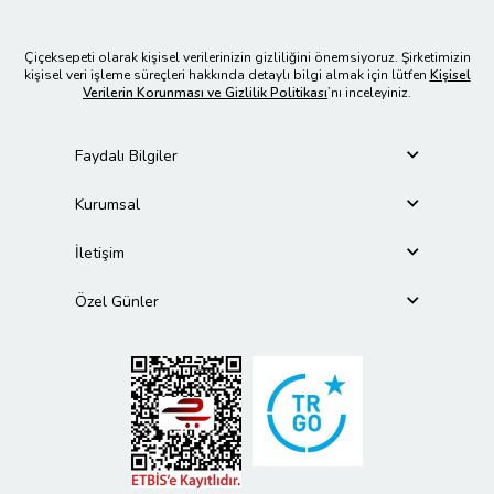
Çiçeksepeti olarak kişisel verilerinizin gizliliğini önemsiyoruz. Şirketimizin
kişisel veri işleme süreçleri hakkında detaylı bilgi almak için lütfen
Kişisel
Verilerin Korunması ve Gizlilik Politikası
’nı inceleyiniz.
Faydalı Bilgiler
Kurumsal
İletişim
Özel Günler