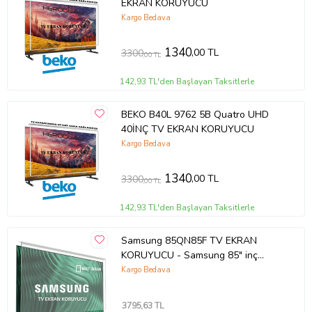
EKRAN KORUYUCU
Kargo Bedava
1340
,00 TL
3300
,00 TL
142,93 TL'den Başlayan Taksitlerle
BEKO B40L 9762 5B Quatro UHD
40İNÇ TV EKRAN KORUYUCU
Kargo Bedava
1340
,00 TL
3300
,00 TL
142,93 TL'den Başlayan Taksitlerle
Samsung 85QN85F TV EKRAN
KORUYUCU - Samsung 85" inç
214cm 216 Ekran Tv ekran Koruyucu
Kargo Bedava
QE85QN85FAUXTK
3795
,63 TL