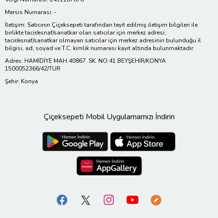
Mersis Numarası: -
İletişim: Satıcının Çiçeksepeti tarafından teyit edilmiş iletişim bilgileri ile
birlikte tacir/esnaf/sanatkar olan satıcılar için merkez adresi;
tacir/esnaf/sanatkar olmayan satıcılar için merkez adresinin bulunduğu il
bilgisi, ad, soyad ve T.C. kimlik numarası kayıt altında bulunmaktadır.
Adres: HAMİDİYE MAH.40867. SK. NO:41 BEYŞEHİR/KONYA
1500052366/42/TUR
Şehir: Konya
Çiçeksepeti Mobil Uygulamamızı İndirin