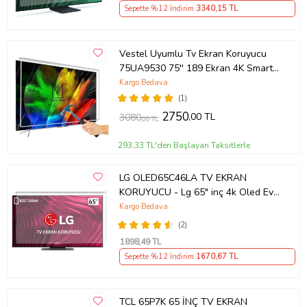
Sepette %12 İndirim
3340
,15 TL
Vestel Uyumlu Tv Ekran Koruyucu
75UA9530 75'' 189 Ekran 4K Smart
Android TV
Kargo Bedava
(1)
2750
,00 TL
3080
,00 TL
293,33 TL'den Başlayan Taksitlerle
LG OLED65C46LA TV EKRAN
KORUYUCU - Lg 65" inç 4k Oled Evo
Ekran Koruyucu
Kargo Bedava
(2)
1898
,49 TL
Sepette %12 İndirim
1670
,67 TL
TCL 65P7K 65 İNÇ TV EKRAN