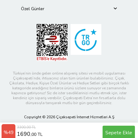
Özel Günler
Türkiye’nin önde gelen online alışveriş sitesi ve mobil uygulaması
Çiçeksepeti’nde, ihtiyacınız olan tüm ürünleri bulabilirsiniz. Çiçek,
Çikolata, Hediye, Kişiye Özel Ürünler ve Hediye Setleri gibi birçok farklı
kategoride aradığınız binlerce ürünü sizlere sunuyor ve zamanında
kapınıza getiriyoruz! Siz de ister sevdiklerinizi mutlu etmek için, ister
kendiniz için sipariş verebilir; Çiçeksepeti Extra’nın fırsatlarla dolu
dünyasıyla tanışarak mutlu bir gün geçirebilirsiniz.
Copyright © 2026 Çiçeksepeti İnternet Hizmetleri A.Ş
3300,00 TL
%49
Sepete Ekle
1690
,00 TL