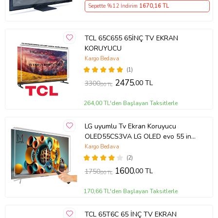
Sepette %12 İndirim
1670
,16 TL
TCL 65C655 65İNÇ TV EKRAN
KORUYUCU
Kargo Bedava
(1)
2475
,00 TL
3300
,00 TL
264,00 TL'den Başlayan Taksitlerle
LG uyumlu Tv Ekran Koruyucu
OLED55CS3VA LG OLED evo 55 inç
inc CS3 Serisi 4K Smart TV
Kargo Bedava
(2)
1600
,00 TL
1750
,00 TL
170,66 TL'den Başlayan Taksitlerle
TCL 65T6C 65 İNÇ TV EKRAN