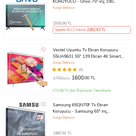
KORUYUCU - Onvo 75" inç 190
Ekran QLED Şeffaf Koruma paneli
Kargo Bedava
2593
,90 TL
Sepette %12 İndirim
2282
,63 TL
Vestel Uyumlu Tv Ekran Koruyucu
55UA9631 55'' 139 Ekran 4K Smart
Android TV
Kargo Bedava
(1)
1600
,00 TL
1750
,00 TL
170,66 TL'den Başlayan Taksitlerle
Samsung 65QN70F Tv Ekran
Koruyucu - Samsung 65" inç
KIRILMAZ QLED KORUYUCU
Kargo Bedava
QE65QN70FAUXTK
1897
,91 TL