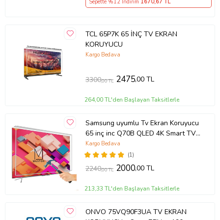
Sepette %12 İndirim
1670
,67 TL
TCL 65P7K 65 İNÇ TV EKRAN
KORUYUCU
Kargo Bedava
2475
,00 TL
3300
,00 TL
264,00 TL'den Başlayan Taksitlerle
Samsung uyumlu Tv Ekran Koruyucu
65 inç inc Q70B QLED 4K Smart TV
(2022) QE65Q70BATXTK
Kargo Bedava
(1)
2000
,00 TL
2240
,00 TL
213,33 TL'den Başlayan Taksitlerle
ONVO 75VQ90F3UA TV EKRAN