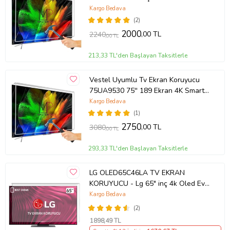
TCL QLED 4K TV
Kargo Bedava
(2)
2000
,00 TL
2240
,00 TL
213,33 TL'den Başlayan Taksitlerle
Vestel Uyumlu Tv Ekran Koruyucu
75UA9530 75'' 189 Ekran 4K Smart
Android TV
Kargo Bedava
(1)
2750
,00 TL
3080
,00 TL
293,33 TL'den Başlayan Taksitlerle
LG OLED65C46LA TV EKRAN
KORUYUCU - Lg 65" inç 4k Oled Evo
Ekran Koruyucu
Kargo Bedava
(2)
1898
,49 TL