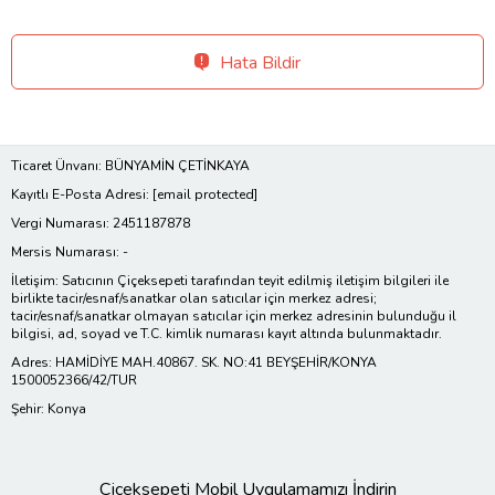
Hata Bildir
Ticaret Ünvanı: BÜNYAMİN ÇETİNKAYA
Kayıtlı E-Posta Adresi:
[email protected]
Vergi Numarası: 2451187878
Mersis Numarası: -
İletişim: Satıcının Çiçeksepeti tarafından teyit edilmiş iletişim bilgileri ile
birlikte tacir/esnaf/sanatkar olan satıcılar için merkez adresi;
tacir/esnaf/sanatkar olmayan satıcılar için merkez adresinin bulunduğu il
bilgisi, ad, soyad ve T.C. kimlik numarası kayıt altında bulunmaktadır.
Adres: HAMİDİYE MAH.40867. SK. NO:41 BEYŞEHİR/KONYA
1500052366/42/TUR
Şehir: Konya
Çiçeksepeti Mobil Uygulamamızı İndirin