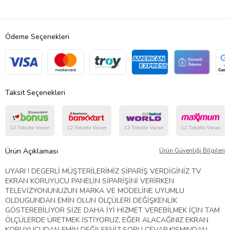
Ödeme Seçenekleri
Taksit Seçenekleri
Ürün Açıklaması
Ürün Güvenliği Bilgileri
UYARI ! DEGERLİ MÜŞTERİLERİMİZ SİPARİŞ VERDİGİNİZ TV
EKRAN KORUYUCU PANELİN SİPARİŞİNİ VERİRKEN
TELEVİZYONUNUZUN MARKA VE MODELİNE UYUMLU
OLDUGUNDAN EMİN OLUN ÖLÇÜLERİ DEĞİŞKENLİK
GÖSTEREBİLİYOR SİZE DAHA İYİ HİZMET VEREBİLMEK İÇİN TAM
ÖLÇÜLERDE ÜRETMEK İSTİYORUZ, EĞER ALACAĞINIZ EKRAN
KORUYUCUDAN EMİN DEĞİLSENİZ SORU CEVAP KISMINDAN