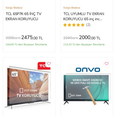
Kargo Bedava
Kargo Bedava
TCL 65P7K 65 İNÇ TV
TCL UYUMLU TV EKRAN
EKRAN KORUYUCU
KORUYUCU 65 inç inc
65C735 C735 TCL QLED 4K
(2)
TV
2475
2000
3300
2240
,00 TL
,00 TL
,00 TL
,00 TL
264,00 TL'den Başlayan Taksitlerle
213,33 TL'den Başlayan Taksitlerle