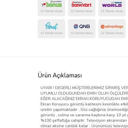
Ürün Açıklaması
UYARI ! DEGERLİ MÜŞTERİLERİMİZ SİPARİŞ 
UYUMLU OLDUGUNDAN EMİN OLUN ÖLÇÜLERİ D
EĞER ALACAĞINIZ EKRAN KORUYUCUDAN EMİN D
Ekran Koruyucu görüntü kalitesini kesinlikle etki
üretim yapılmaktadır . Göz sağlığınızı önemsediğim
görüntü , solma ve sararma kaybına karşı 10 yıl g
%100 şeffaflığa sahiptir. Televizyon ekranından 
olmaz aksine canlılık katar . Ürünümüzü televiz