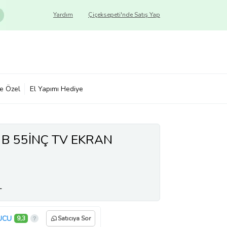
Yardım
Çiçeksepeti'nde Satış Yap
ye Özel
El Yapımı Hediye
 B 55İNÇ TV EKRAN
L
UCU
9,3
Satıcıya Sor