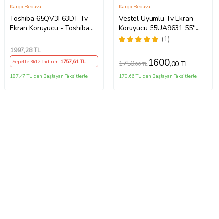
Kargo Bedava
Kargo Bedava
Toshiba 65QV3F63DT Tv
Vestel Uyumlu Tv Ekran
Ekran Koruyucu - Toshiba
Koruyucu 55UA9631 55''
65" inç 165 ekran vidaa led
139 Ekran 4K Smart Android
(1)
ekran Koruyucu
TV
1997
,28 TL
1600
Sepette %12 İndirim
1757
,61 TL
1750
,00 TL
,00 TL
187,47 TL'den Başlayan Taksitlerle
170,66 TL'den Başlayan Taksitlerle