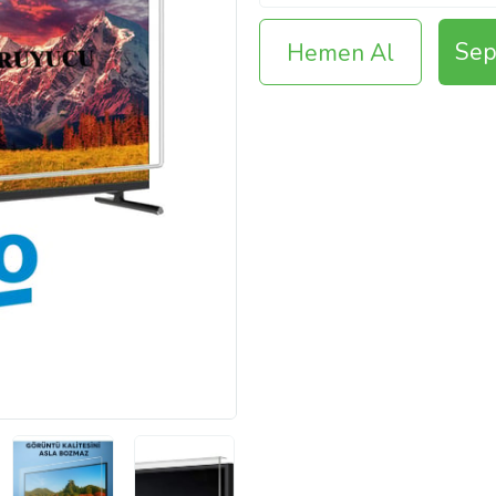
Sep
Hemen Al