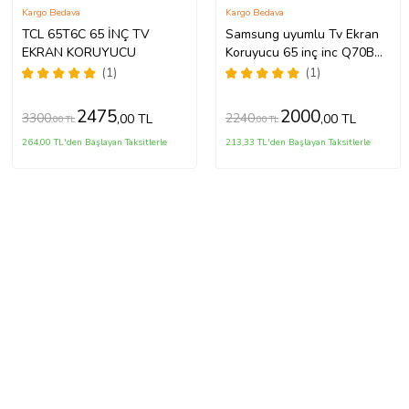
Kargo Bedava
Kargo Bedava
TCL 65T6C 65 İNÇ TV
Samsung uyumlu Tv Ekran
EKRAN KORUYUCU
Koruyucu 65 inç inc Q70B
QLED 4K Smart TV (2022)
(1)
(1)
QE65Q70BATXTK
2475
2000
3300
2240
,00 TL
,00 TL
,00 TL
,00 TL
264,00 TL'den Başlayan Taksitlerle
213,33 TL'den Başlayan Taksitlerle