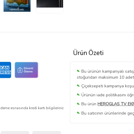
Ürün Özeti
Bu ürünün kampanyalı satışı 
stoğundan maksimum 10 adet sa
Çiçeksepeti kampanya koşull
Ürünün iade politikasını öğ
Bu ürün
HEROGLAS TV EK
deme esnasında kredi kartı bilgileriniz
Bu satıcının ürünlerinde geç
Bu Satıcının
Tüm Ürünlerini
Ürün sayfasında gördüğünüz f