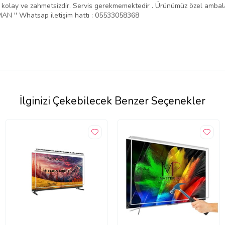
ntajı kolay ve zahmetsizdir. Servis gerekmemektedir . Ürünümüz özel amba
N '' Whatsap iletişim hattı : 05533058368
İlginizi Çekebilecek Benzer Seçenekler