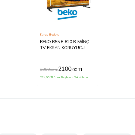
Kargo Bedava
BEKO B55 B 820 B 55İNÇ
TV EKRAN KORUYUCU
2100
3300
,00 TL
,00 TL
224,00 TL'den Başlayan Taksitlerle