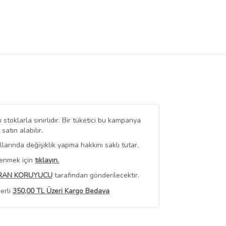
stoklarla sınırlıdır. Bir tüketici bu kampanya
tın alabilir.
arında değişiklik yapma hakkını saklı tutar.
renmek için
tıklayın.
RAN KORUYUCU
tarafından gönderilecektir.
erli
350,00 TL Üzeri Kargo Bedava
 Görüntüle
iyat bilgileri, satıcı tarafından