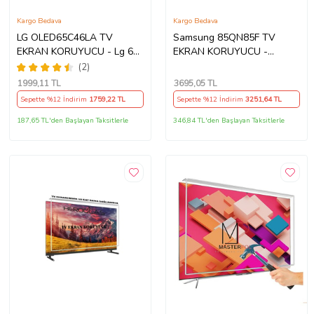
Kargo Bedava
Kargo Bedava
LG OLED65C46LA TV
Samsung 85QN85F TV
EKRAN KORUYUCU - Lg 65"
EKRAN KORUYUCU -
inç 4k Oled Evo Ekran
Samsung 85" inç 214cm 216
(2)
Koruyucu
Ekran Tv ekran Koruyucu
1999
,11 TL
3695
,05 TL
QE85QN85FAUXTK
Sepette %12 İndirim
1759
,22 TL
Sepette %12 İndirim
3251
,64 TL
187,65 TL'den Başlayan Taksitlerle
346,84 TL'den Başlayan Taksitlerle