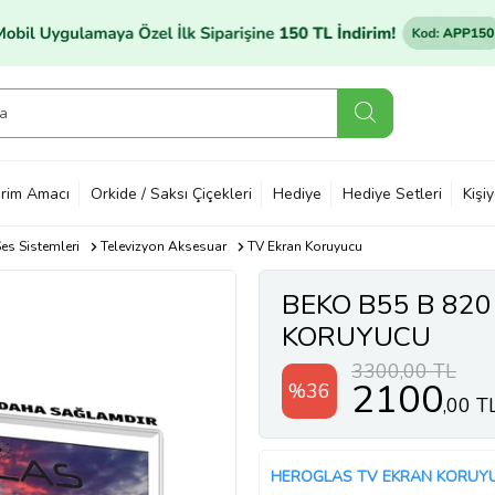
rim Amacı
Orkide / Saksı Çiçekleri
Hediye
Hediye Setleri
Kişi
es Sistemleri
Televizyon Aksesuar
TV Ekran Koruyucu
BEKO B55 B 820
KORUYUCU
3300,00 TL
2100
%36
,00 T
HEROGLAS TV EKRAN KORUY