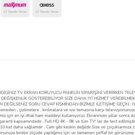
belirlenmektedir.
VERDİGİNİZ TV EKRAN KORUYUCU PANELİN SİPARİŞİNİ VERİRKEN T
EĞİŞKENLİK GÖSTEREBİLİYOR SİZE DAHA İYİ HİZMET VEREBİLMEK
EĞİLSENİZ SORU CEVAP KISMINDAN BİZİMLE İLETİŞİME GEÇİN . NED
lemeden , çizilmelere , kırılmalara ve sıvı temasına karşı televizyonunu
iz için en iyi ithal ham maddeyi kullanıyoruz .Ekranınızın yıllar sonra da
aranti kapsamındadır . Full HD 4K - 8K ve tüm TV' ler de test edilmiştir
10 kat daha sağlamdır . Cam gibi keskin değildir.Size ve çoçuklarınıza 
yonunuza birebir ölçüde yaptığımız için ve tamamen şeffaf bir görünüme