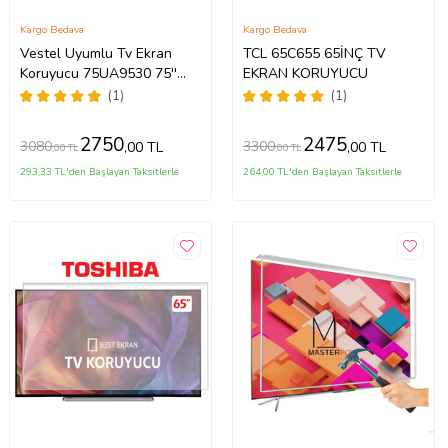
Kargo Bedava
Kargo Bedava
Vestel Uyumlu Tv Ekran
TCL 65C655 65İNÇ TV
Koruyucu 75UA9530 75''
EKRAN KORUYUCU
189 Ekran 4K Smart Android
(1)
(1)
TV
2750
2475
3080
3300
,00 TL
,00 TL
,00 TL
,00 TL
293,33 TL'den Başlayan Taksitlerle
264,00 TL'den Başlayan Taksitlerle