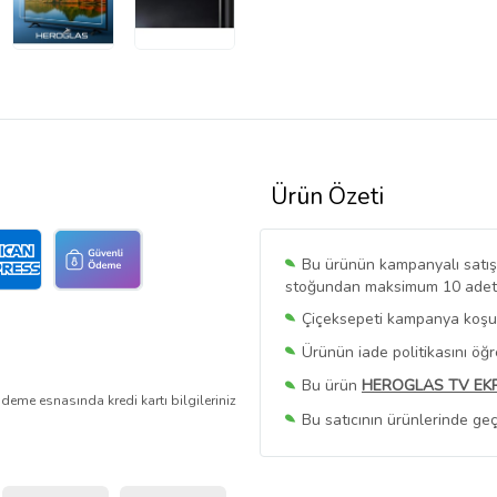
Ürün Özeti
Bu ürünün kampanyalı satışı 
stoğundan maksimum 10 adet sa
Çiçeksepeti kampanya koşull
Ürünün iade politikasını öğ
Bu ürün
HEROGLAS TV EK
deme esnasında kredi kartı bilgileriniz
Bu satıcının ürünlerinde geç
Bu Satıcının
Tüm Ürünlerini
Ürün sayfasında gördüğünüz f