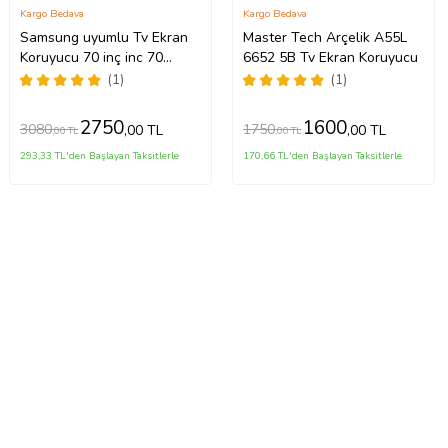
Kargo Bedava
Kargo Bedava
Samsung uyumlu Tv Ekran
Master Tech Arçelik A55L
Koruyucu 70 inç inc 70
6652 5B Tv Ekran Koruyucu
Crystal UHD 4K CU7100
(1)
(1)
UE70CU7100UXTK
2750
1600
3080
1750
,00 TL
,00 TL
,00 TL
,00 TL
293,33 TL'den Başlayan Taksitlerle
170,66 TL'den Başlayan Taksitlerle