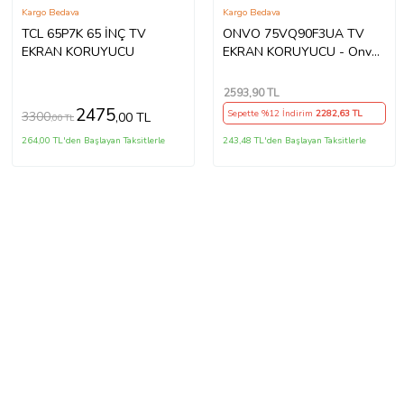
Kargo Bedava
Kargo Bedava
TCL 65P7K 65 İNÇ TV
ONVO 75VQ90F3UA TV
EKRAN KORUYUCU
EKRAN KORUYUCU - Onvo
75" inç 190 Ekran QLED
Şeffaf Koruma paneli
2593
,90 TL
2475
Sepette %12 İndirim
2282
,63 TL
3300
,00 TL
,00 TL
264,00 TL'den Başlayan Taksitlerle
243,48 TL'den Başlayan Taksitlerle