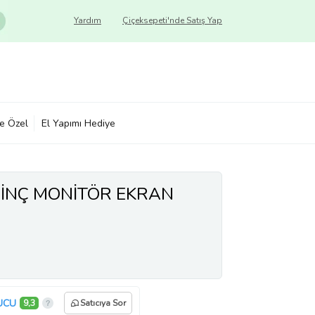
Yardım
Çiçeksepeti'nde Satış Yap
ye Özel
El Yapımı Hediye
4İNÇ MONİTÖR EKRAN
UCU
9,3
Satıcıya Sor