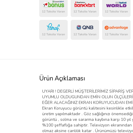
Ürün Açıklaması
UYARI ! DEGERLİ MÜŞTERİLERİMİZ SİPARİŞ 
UYUMLU OLDUGUNDAN EMİN OLUN ÖLÇÜLERİ D
EĞER ALACAĞINIZ EKRAN KORUYUCUDAN EMİN D
Ekran Koruyucu görüntü kalitesini kesinlikle etki
üretim yapılmaktadır . Göz sağlığınızı önemsediğim
görüntü , solma ve sararma kaybına karşı 10 yıl g
%100 şeffaflığa sahiptir. Televizyon ekranından 
olmaz aksine canlılık katar . Ürünümüzü televiz