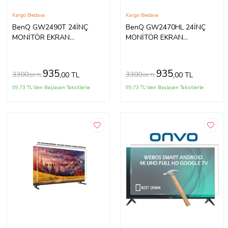
Kargo Bedava
Kargo Bedava
BenQ GW2490T 24İNÇ
BenQ GW2470HL 24İNÇ
MONİTÖR EKRAN
MONİTÖR EKRAN
KORUYUCU
KORUYUCU
935
935
3300
3300
,00 TL
,00 TL
,00 TL
,00 TL
99,73 TL'den Başlayan Taksitlerle
99,73 TL'den Başlayan Taksitlerle