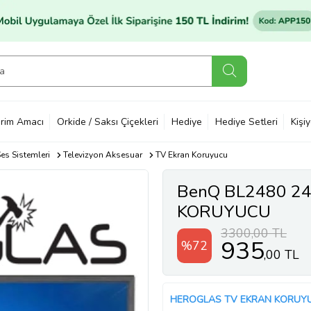
rim Amacı
Orkide / Saksı Çiçekleri
Hediye
Hediye Setleri
Kişi
es Sistemleri
Televizyon Aksesuar
TV Ekran Koruyucu
BenQ BL2480 2
KORUYUCU
3300,00 TL
935
%72
,00 TL
HEROGLAS TV EKRAN KORUY