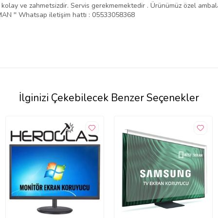
ntajı kolay ve zahmetsizdir. Servis gerekmemektedir . Ürünümüz özel amba
N '' Whatsap iletişim hattı : 05533058368
İlginizi Çekebilecek Benzer Seçenekler