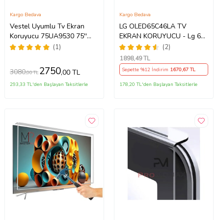
Kargo Bedava
Kargo Bedava
Vestel Uyumlu Tv Ekran
LG OLED65C46LA TV
Koruyucu 75UA9530 75''
EKRAN KORUYUCU - Lg 65"
189 Ekran 4K Smart Android
inç 4k Oled Evo Ekran
(1)
(2)
TV
Koruyucu
1898
,49 TL
2750
Sepette %12 İndirim
1670
,67 TL
3080
,00 TL
,00 TL
293,33 TL'den Başlayan Taksitlerle
178,20 TL'den Başlayan Taksitlerle