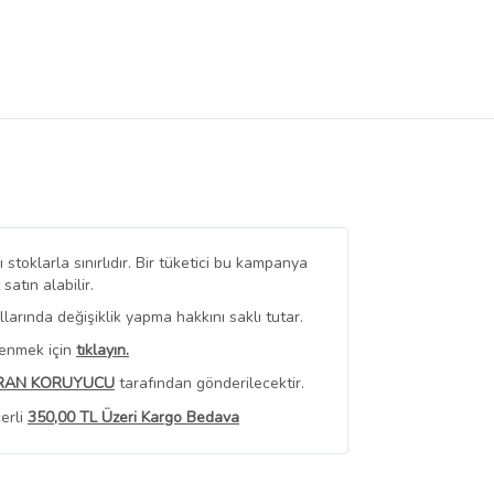
stoklarla sınırlıdır. Bir tüketici bu kampanya
tın alabilir.
arında değişiklik yapma hakkını saklı tutar.
renmek için
tıklayın.
RAN KORUYUCU
tarafından gönderilecektir.
erli
350,00 TL Üzeri Kargo Bedava
 Görüntüle
iyat bilgileri, satıcı tarafından