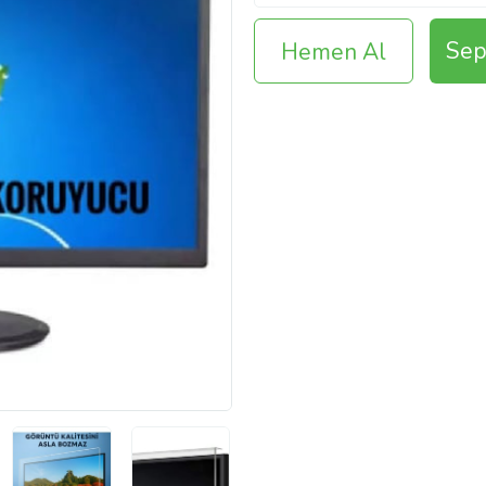
Sep
Hemen Al