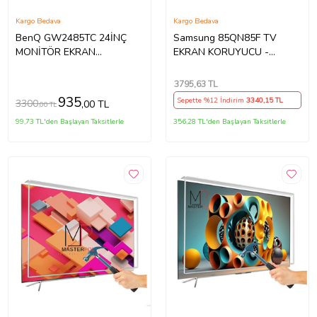
Kargo Bedava
Kargo Bedava
BenQ GW2485TC 24İNÇ
Samsung 85QN85F TV
MONİTÖR EKRAN
EKRAN KORUYUCU -
KORUYUCU
Samsung 85" inç 214cm 216
Ekran Tv ekran Koruyucu
3795
,63 TL
QE85QN85FAUXTK
935
Sepette %12 İndirim
3340
,15 TL
3300
,00 TL
,00 TL
99,73 TL'den Başlayan Taksitlerle
356,28 TL'den Başlayan Taksitlerle