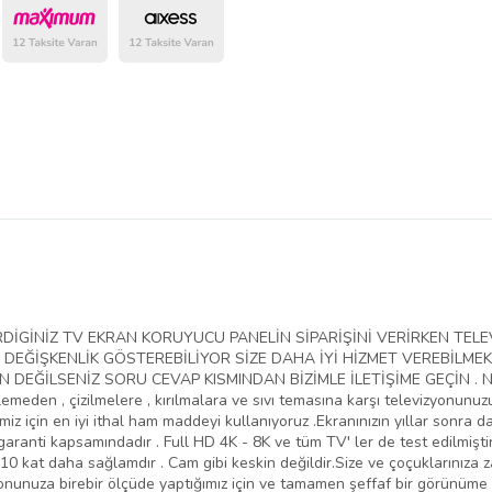
belirlenmektedir.
VERDİGİNİZ TV EKRAN KORUYUCU PANELİN SİPARİŞİNİ VERİRKEN T
EĞİŞKENLİK GÖSTEREBİLİYOR SİZE DAHA İYİ HİZMET VEREBİLMEK
EĞİLSENİZ SORU CEVAP KISMINDAN BİZİMLE İLETİŞİME GEÇİN . NED
lemeden , çizilmelere , kırılmalara ve sıvı temasına karşı televizyonunu
iz için en iyi ithal ham maddeyi kullanıyoruz .Ekranınızın yıllar sonra da
aranti kapsamındadır . Full HD 4K - 8K ve tüm TV' ler de test edilmiştir
10 kat daha sağlamdır . Cam gibi keskin değildir.Size ve çoçuklarınıza 
yonunuza birebir ölçüde yaptığımız için ve tamamen şeffaf bir görünüme