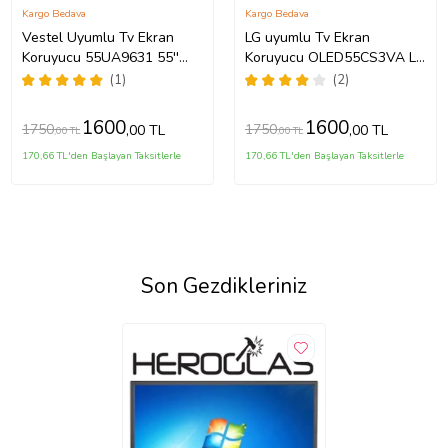
Kargo Bedava
Kargo Bedava
Vestel Uyumlu Tv Ekran
LG uyumlu Tv Ekran
Koruyucu 55UA9631 55''
Koruyucu OLED55CS3VA LG
139 Ekran 4K Smart Android
OLED evo 55 inç inc CS3
(1)
(2)
TV
Serisi 4K Smart TV
1600
1600
1750
1750
,00 TL
,00 TL
,00 TL
,00 TL
170,66 TL'den Başlayan Taksitlerle
170,66 TL'den Başlayan Taksitlerle
Son Gezdikleriniz