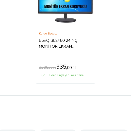
Kargo Bedava
BenQ BL2480 24İNÇ
MONİTÖR EKRAN
KORUYUCU
935
3300
,00 TL
,00 TL
99,73 TL'den Başlayan Taksitlerle