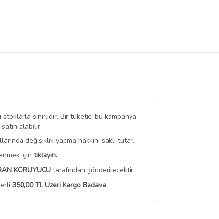
stoklarla sınırlıdır. Bir tüketici bu kampanya
tın alabilir.
arında değişiklik yapma hakkını saklı tutar.
renmek için
tıklayın.
RAN KORUYUCU
tarafından gönderilecektir.
erli
350,00 TL Üzeri Kargo Bedava
 Görüntüle
iyat bilgileri, satıcı tarafından