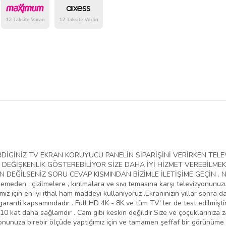
belirlenmektedir.
VERDİGİNİZ TV EKRAN KORUYUCU PANELİN SİPARİŞİNİ VERİRKEN T
EĞİŞKENLİK GÖSTEREBİLİYOR SİZE DAHA İYİ HİZMET VEREBİLMEK
EĞİLSENİZ SORU CEVAP KISMINDAN BİZİMLE İLETİŞİME GEÇİN . NED
lemeden , çizilmelere , kırılmalara ve sıvı temasına karşı televizyonunu
iz için en iyi ithal ham maddeyi kullanıyoruz .Ekranınızın yıllar sonra da
aranti kapsamındadır . Full HD 4K - 8K ve tüm TV' ler de test edilmiştir
10 kat daha sağlamdır . Cam gibi keskin değildir.Size ve çoçuklarınıza 
yonunuza birebir ölçüde yaptığımız için ve tamamen şeffaf bir görünüme