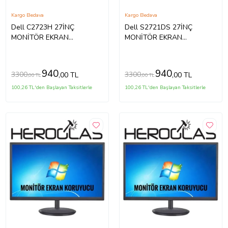
Kargo Bedava
Kargo Bedava
Dell C2723H 27İNÇ
Dell S2721DS 27İNÇ
MONİTÖR EKRAN
MONİTÖR EKRAN
KORUYUCU
KORUYUCU
940
940
3300
3300
,00 TL
,00 TL
,00 TL
,00 TL
100,26 TL'den Başlayan Taksitlerle
100,26 TL'den Başlayan Taksitlerle