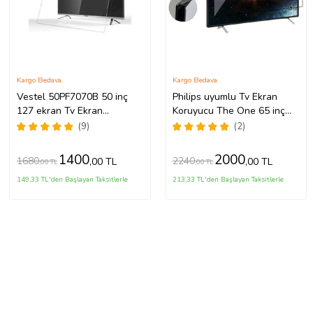
Kargo Bedava
Kargo Bedava
Vestel 50PF7070B 50 inç
Philips uyumlu Tv Ekran
127 ekran Tv Ekran
Koruyucu The One 65 inç
Koruyucu
inc 4K Ambilight TV
(9)
(2)
65PUS8808/12
1400
2000
1680
2240
,00 TL
,00 TL
,00 TL
,00 TL
149,33 TL'den Başlayan Taksitlerle
213,33 TL'den Başlayan Taksitlerle