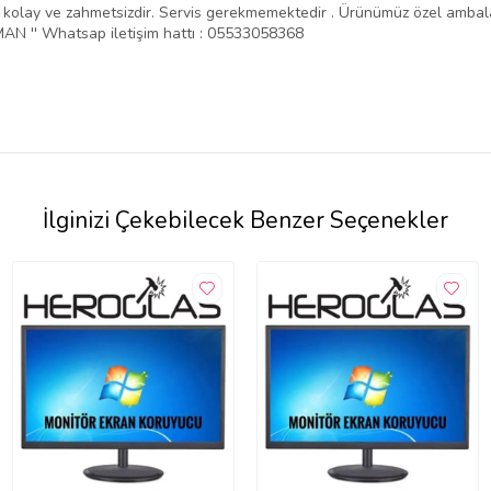
ntajı kolay ve zahmetsizdir. Servis gerekmemektedir . Ürünümüz özel amba
N '' Whatsap iletişim hattı : 05533058368
İlginizi Çekebilecek Benzer Seçenekler