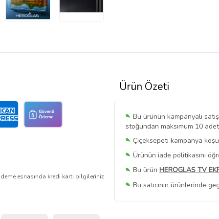
Ürün Özeti
Bu ürünün kampanyalı satışı 
stoğundan maksimum 10 adet sa
Çiçeksepeti kampanya koşull
Ürünün iade politikasını öğ
Bu ürün
HEROGLAS TV EK
deme esnasında kredi kartı bilgileriniz
Bu satıcının ürünlerinde geç
Bu Satıcının
Tüm Ürünlerini
Ürün sayfasında gördüğünüz f