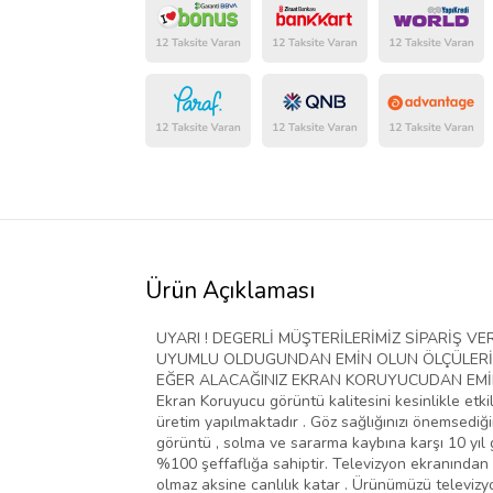
Ürün Açıklaması
UYARI ! DEGERLİ MÜŞTERİLERİMİZ SİPARİŞ 
UYUMLU OLDUGUNDAN EMİN OLUN ÖLÇÜLERİ D
EĞER ALACAĞINIZ EKRAN KORUYUCUDAN EMİN D
Ekran Koruyucu görüntü kalitesini kesinlikle etki
üretim yapılmaktadır . Göz sağlığınızı önemsediğim
görüntü , solma ve sararma kaybına karşı 10 yıl g
%100 şeffaflığa sahiptir. Televizyon ekranından 
olmaz aksine canlılık katar . Ürünümüzü televiz