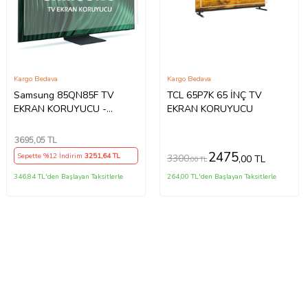
Kargo Bedava
Kargo Bedava
Samsung 85QN85F TV
TCL 65P7K 65 İNÇ TV
EKRAN KORUYUCU -
EKRAN KORUYUCU
Samsung 85" inç 214cm 216
Ekran Tv ekran Koruyucu
3695
,05 TL
QE85QN85FAUXTK
2475
Sepette %12 İndirim
3251
,64 TL
3300
,00 TL
,00 TL
346,84 TL'den Başlayan Taksitlerle
264,00 TL'den Başlayan Taksitlerle