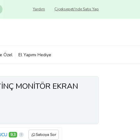
Yardım
Çiçeksepeti'nde Satış Yap
ye Özel
El Yapımı Hediye
27İNÇ MONİTÖR EKRAN
UCU
9,3
Satıcıya Sor