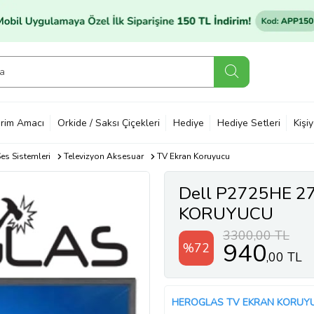
rim Amacı
Orkide / Saksı Çiçekleri
Hediye
Hediye Setleri
Kişi
es Sistemleri
Televizyon Aksesuar
TV Ekran Koruyucu
Dell P2725HE 
KORUYUCU
3300,00 TL
940
%72
,00 TL
HEROGLAS TV EKRAN KORUY