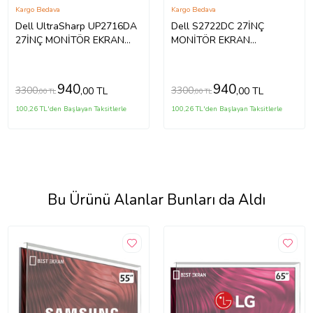
Kargo Bedava
Kargo Bedava
Dell UltraSharp UP2716DA
Dell S2722DC 27İNÇ
27İNÇ MONİTÖR EKRAN
MONİTÖR EKRAN
KORUYUCU
KORUYUCU
940
940
3300
3300
,00 TL
,00 TL
,00 TL
,00 TL
100,26 TL'den Başlayan Taksitlerle
100,26 TL'den Başlayan Taksitlerle
Bu Ürünü Alanlar Bunları da Aldı