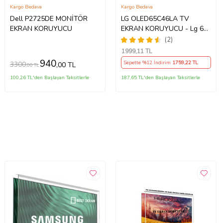
Kargo Bedava
Kargo Bedava
Dell P2725DE MONİTÖR
LG OLED65C46LA TV
EKRAN KORUYUCU
EKRAN KORUYUCU - Lg 65"
inç 4k Oled Evo Ekran
(2)
Koruyucu
1999
,11 TL
940
Sepette %12 İndirim
1759
,22 TL
3300
,00 TL
,00 TL
100,26 TL'den Başlayan Taksitlerle
187,65 TL'den Başlayan Taksitlerle