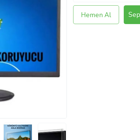
Sep
Hemen Al