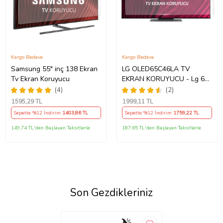
Kargo Bedava
Kargo Bedava
Samsung 55" inç 138 Ekran
LG OLED65C46LA TV
Tv Ekran Koruyucu
EKRAN KORUYUCU - Lg 65"
inç 4k Oled Evo Ekran
(4)
(2)
Koruyucu
1595
,29 TL
1999
,11 TL
Sepette %12 İndirim
1403
,86 TL
Sepette %12 İndirim
1759
,22 TL
149,74 TL'den Başlayan Taksitlerle
187,65 TL'den Başlayan Taksitlerle
Son Gezdikleriniz