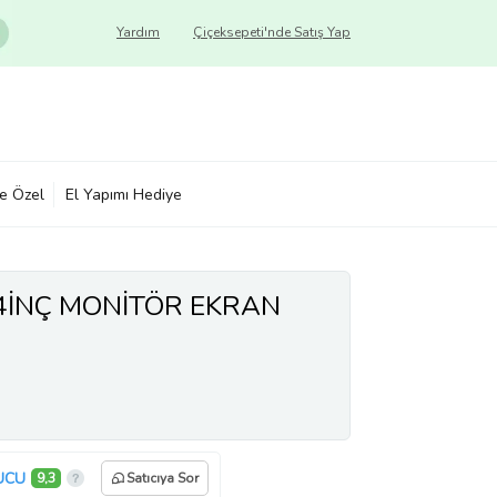
Yardım
Çiçeksepeti'nde Satış Yap
ye Özel
El Yapımı Hediye
24İNÇ MONİTÖR EKRAN
UCU
9,3
Satıcıya Sor