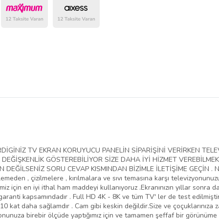
belirlenmektedir.
VERDİGİNİZ TV EKRAN KORUYUCU PANELİN SİPARİŞİNİ VERİRKEN T
EĞİŞKENLİK GÖSTEREBİLİYOR SİZE DAHA İYİ HİZMET VEREBİLMEK
EĞİLSENİZ SORU CEVAP KISMINDAN BİZİMLE İLETİŞİME GEÇİN . NED
lemeden , çizilmelere , kırılmalara ve sıvı temasına karşı televizyonunu
iz için en iyi ithal ham maddeyi kullanıyoruz .Ekranınızın yıllar sonra da
aranti kapsamındadır . Full HD 4K - 8K ve tüm TV' ler de test edilmiştir
10 kat daha sağlamdır . Cam gibi keskin değildir.Size ve çoçuklarınıza 
yonunuza birebir ölçüde yaptığımız için ve tamamen şeffaf bir görünüme