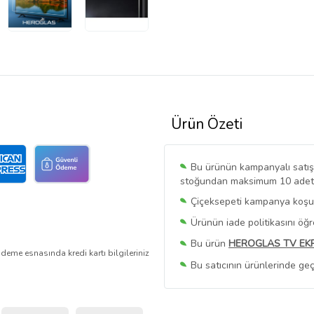
Ürün Özeti
Bu ürünün kampanyalı satışı 
stoğundan maksimum 10 adet sa
Çiçeksepeti kampanya koşull
Ürünün iade politikasını öğ
Bu ürün
HEROGLAS TV EK
deme esnasında kredi kartı bilgileriniz
Bu satıcının ürünlerinde geç
Bu Satıcının
Tüm Ürünlerini
Ürün sayfasında gördüğünüz f