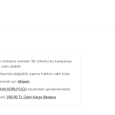
stoklarla sınırlıdır. Bir tüketici bu kampanya
tın alabilir.
arında değişiklik yapma hakkını saklı tutar.
renmek için
tıklayın.
RAN KORUYUCU
tarafından gönderilecektir.
erli
350,00 TL Üzeri Kargo Bedava
 Görüntüle
iyat bilgileri, satıcı tarafından