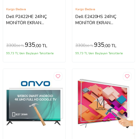
Kargo Bedava
Kargo Bedava
Dell P2422HE 24İNÇ
Dell E2420HS 24İNÇ
MONİTÖR EKRAN
MONİTÖR EKRAN
KORUYUCU
KORUYUCU
935
935
3300
3300
,00 TL
,00 TL
,00 TL
,00 TL
99,73 TL'den Başlayan Taksitlerle
99,73 TL'den Başlayan Taksitlerle