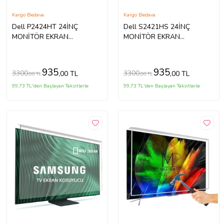
Kargo Bedava
Kargo Bedava
Dell P2424HT 24İNÇ
Dell S2421HS 24İNÇ
MONİTÖR EKRAN
MONİTÖR EKRAN
KORUYUCU
KORUYUCU
935
935
3300
3300
,00 TL
,00 TL
,00 TL
,00 TL
99,73 TL'den Başlayan Taksitlerle
99,73 TL'den Başlayan Taksitlerle