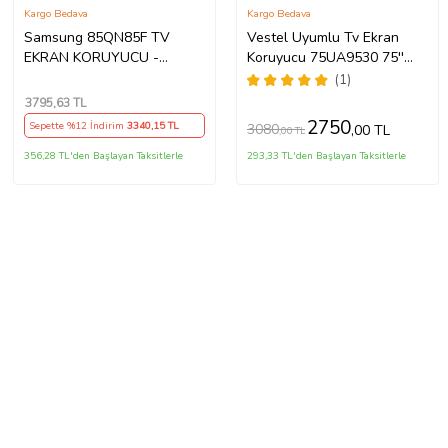
Kargo Bedava
Kargo Bedava
Samsung 85QN85F TV
Vestel Uyumlu Tv Ekran
EKRAN KORUYUCU -
Koruyucu 75UA9530 75''
Samsung 85" inç 214cm 216
189 Ekran 4K Smart Android
(1)
Ekran Tv ekran Koruyucu
TV
3795
,63 TL
QE85QN85FAUXTK
2750
Sepette %12 İndirim
3340
,15 TL
3080
,00 TL
,00 TL
356,28 TL'den Başlayan Taksitlerle
293,33 TL'den Başlayan Taksitlerle