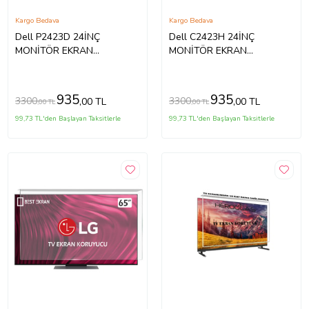
Kargo Bedava
Kargo Bedava
Dell P2423D 24İNÇ
Dell C2423H 24İNÇ
MONİTÖR EKRAN
MONİTÖR EKRAN
KORUYUCU
KORUYUCU
935
935
3300
3300
,00 TL
,00 TL
,00 TL
,00 TL
99,73 TL'den Başlayan Taksitlerle
99,73 TL'den Başlayan Taksitlerle