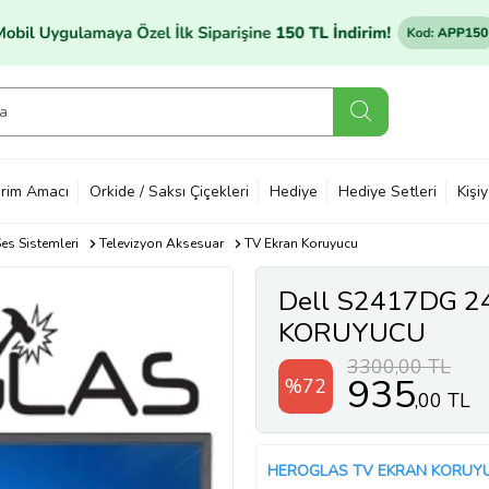
rim Amacı
Orkide / Saksı Çiçekleri
Hediye
Hediye Setleri
Kişi
es Sistemleri
Televizyon Aksesuar
TV Ekran Koruyucu
Dell S2417DG 
KORUYUCU
3300,00 TL
935
%72
,00 TL
HEROGLAS TV EKRAN KORUY