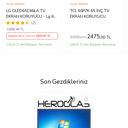
Kargo Bedava
Kargo Bedava
LG OLED65C46LA TV
TCL 65P7K 65 İNÇ TV
EKRAN KORUYUCU - Lg 65"
EKRAN KORUYUCU
inç 4k Oled Evo Ekran
(2)
Koruyucu
1898
,49 TL
2475
Sepette %12 İndirim
1670
,67 TL
3300
,00 TL
,00 TL
178,20 TL'den Başlayan Taksitlerle
264,00 TL'den Başlayan Taksitlerle
Son Gezdikleriniz