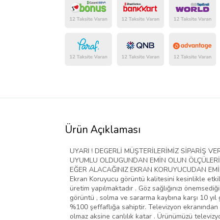
Ürün Açıklaması
UYARI ! DEGERLİ MÜŞTERİLERİMİZ SİPARİŞ 
UYUMLU OLDUGUNDAN EMİN OLUN ÖLÇÜLERİ D
EĞER ALACAĞINIZ EKRAN KORUYUCUDAN EMİN D
Ekran Koruyucu görüntü kalitesini kesinlikle etki
üretim yapılmaktadır . Göz sağlığınızı önemsediğim
görüntü , solma ve sararma kaybına karşı 10 yıl g
%100 şeffaflığa sahiptir. Televizyon ekranından 
olmaz aksine canlılık katar . Ürünümüzü televiz