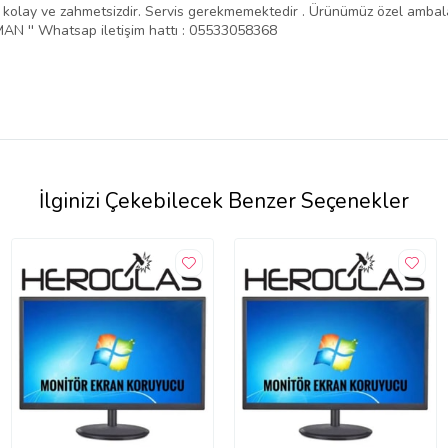
ntajı kolay ve zahmetsizdir. Servis gerekmemektedir . Ürünümüz özel amba
N '' Whatsap iletişim hattı : 05533058368
İlginizi Çekebilecek Benzer Seçenekler