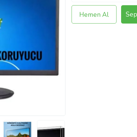
Sep
Hemen Al