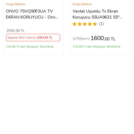
Kargo Bedava
Kargo Bedava
ONVO 75VQ90F3UA TV
Vestel Uyumlu Tv Ekran
EKRAN KORUYUCU - Onvo
Koruyucu 55UA9631 55''
75" inç 190 Ekran QLED
139 Ekran 4K Smart Android
(1)
Şeffaf Koruma paneli
TV
2593
,90 TL
1600
Sepette %12 İndirim
2282
,63 TL
1750
,00 TL
,00 TL
243,48 TL'den Başlayan Taksitlerle
170,66 TL'den Başlayan Taksitlerle