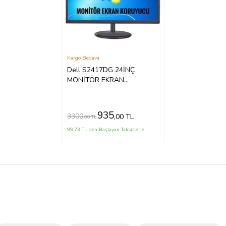
Kargo Bedava
Dell S2417DG 24İNÇ
MONİTÖR EKRAN
KORUYUCU
935
3300
,00 TL
,00 TL
99,73 TL'den Başlayan Taksitlerle