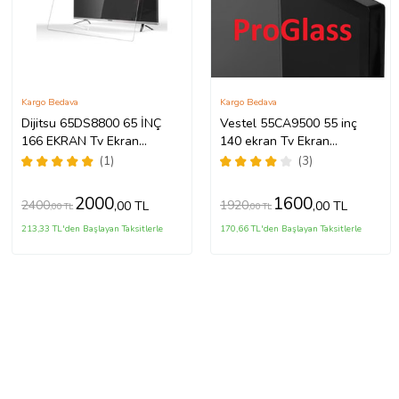
Kargo Bedava
Kargo Bedava
Dijitsu 65DS8800 65 İNÇ
Vestel 55CA9500 55 inç
166 EKRAN Tv Ekran
140 ekran Tv Ekran
Koruyucu
Koruyucu
(1)
(3)
2000
1600
2400
1920
,00 TL
,00 TL
,00 TL
,00 TL
213,33 TL'den Başlayan Taksitlerle
170,66 TL'den Başlayan Taksitlerle