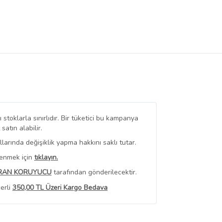
stoklarla sınırlıdır. Bir tüketici bu kampanya
tın alabilir.
arında değişiklik yapma hakkını saklı tutar.
renmek için
tıklayın.
RAN KORUYUCU
tarafından gönderilecektir.
erli
350,00 TL Üzeri Kargo Bedava
 Görüntüle
iyat bilgileri, satıcı tarafından