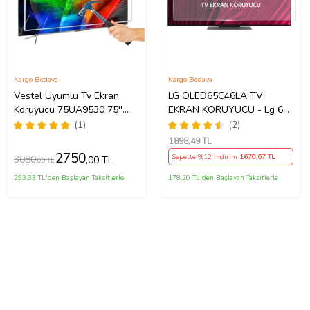
Kargo Bedava
Kargo Bedava
Vestel Uyumlu Tv Ekran
LG OLED65C46LA TV
Koruyucu 75UA9530 75''
EKRAN KORUYUCU - Lg 65"
189 Ekran 4K Smart Android
inç 4k Oled Evo Ekran
(1)
(2)
TV
Koruyucu
1898
,49 TL
2750
Sepette %12 İndirim
1670
,67 TL
3080
,00 TL
,00 TL
293,33 TL'den Başlayan Taksitlerle
178,20 TL'den Başlayan Taksitlerle