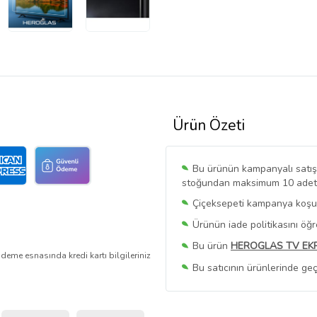
Ürün Özeti
Bu ürünün kampanyalı satışı 
stoğundan maksimum 10 adet sa
Çiçeksepeti kampanya koşull
Ürünün iade politikasını öğ
Bu ürün
HEROGLAS TV EK
deme esnasında kredi kartı bilgileriniz
Bu satıcının ürünlerinde geç
Bu Satıcının
Tüm Ürünlerini
Ürün sayfasında gördüğünüz f