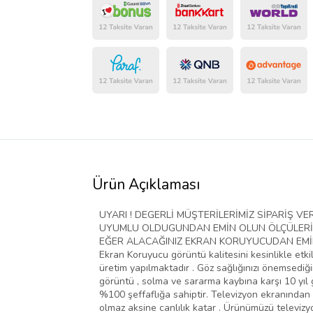
Ürün Açıklaması
UYARI ! DEGERLİ MÜŞTERİLERİMİZ SİPARİŞ 
UYUMLU OLDUGUNDAN EMİN OLUN ÖLÇÜLERİ D
EĞER ALACAĞINIZ EKRAN KORUYUCUDAN EMİN D
Ekran Koruyucu görüntü kalitesini kesinlikle etki
üretim yapılmaktadır . Göz sağlığınızı önemsediğim
görüntü , solma ve sararma kaybına karşı 10 yıl g
%100 şeffaflığa sahiptir. Televizyon ekranından 
olmaz aksine canlılık katar . Ürünümüzü televiz