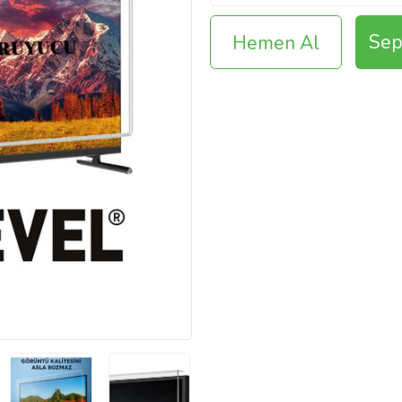
Sep
Hemen Al