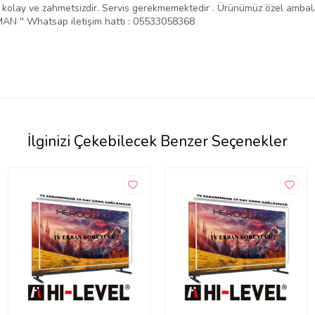
ntajı kolay ve zahmetsizdir. Servis gerekmemektedir . Ürünümüz özel amba
N '' Whatsap iletişim hattı : 05533058368
İlginizi Çekebilecek Benzer Seçenekler