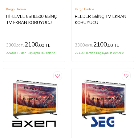
Kargo Bedava
Kargo Bedava
Hİ-LEVEL 55HL500 55İNÇ
REEDER 55İNÇ TV EKRAN
TV EKRAN KORUYUCU
KORUYUCU
2100
2100
3300
3300
,00 TL
,00 TL
,00 TL
,00 TL
224,00 TL'den Başlayan Taksitlerle
224,00 TL'den Başlayan Taksitlerle