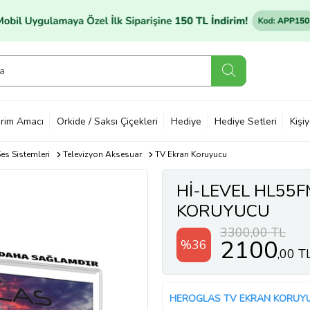
rim Amacı
Orkide / Saksı Çiçekleri
Hediye
Hediye Setleri
Kişi
es Sistemleri
Televizyon Aksesuar
TV Ekran Koruyucu
Hİ-LEVEL HL55
KORUYUCU
3300,00 TL
2100
%36
,00 T
HEROGLAS TV EKRAN KORUY