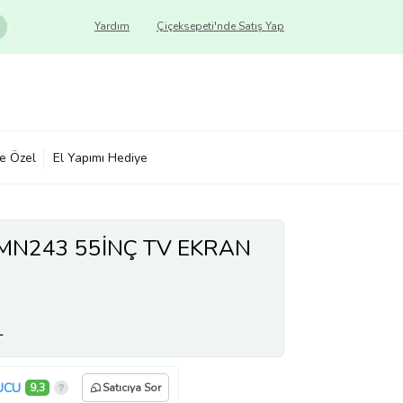
Yardım
Çiçeksepeti'nde Satış Yap
ye Özel
El Yapımı Hediye
FMN243 55İNÇ TV EKRAN
L
UCU
9,3
Satıcıya Sor