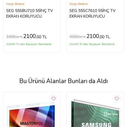
Kargo Bedava
Kargo Bedava
SEG 55SBU710 55İNÇ TV
SEG 55SC7610 55İNÇ TV
EKRAN KORUYUCU
EKRAN KORUYUCU
2100
2100
3300
3300
,00 TL
,00 TL
,00 TL
,00 TL
224,00 TL'den Başlayan Taksitlerle
224,00 TL'den Başlayan Taksitlerle
Bu Ürünü Alanlar Bunları da Aldı