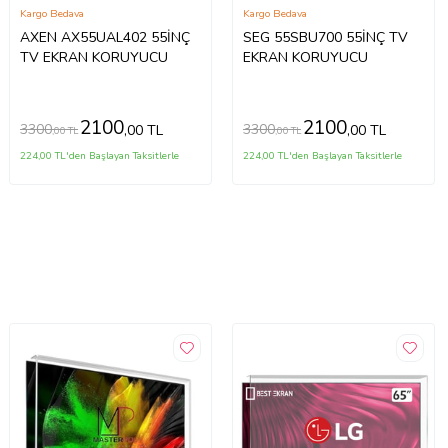
Kargo Bedava
Kargo Bedava
AXEN AX55UAL402 55İNÇ
SEG 55SBU700 55İNÇ TV
TV EKRAN KORUYUCU
EKRAN KORUYUCU
2100
2100
3300
3300
,00 TL
,00 TL
,00 TL
,00 TL
224,00 TL'den Başlayan Taksitlerle
224,00 TL'den Başlayan Taksitlerle