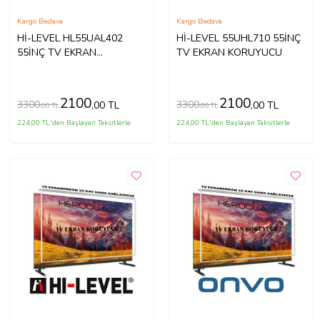
Kargo Bedava
Kargo Bedava
Hİ-LEVEL HL55UAL402
Hİ-LEVEL 55UHL710 55İNÇ
55İNÇ TV EKRAN
TV EKRAN KORUYUCU
KORUYUCU
2100
2100
3300
3300
,00 TL
,00 TL
,00 TL
,00 TL
224,00 TL'den Başlayan Taksitlerle
224,00 TL'den Başlayan Taksitlerle