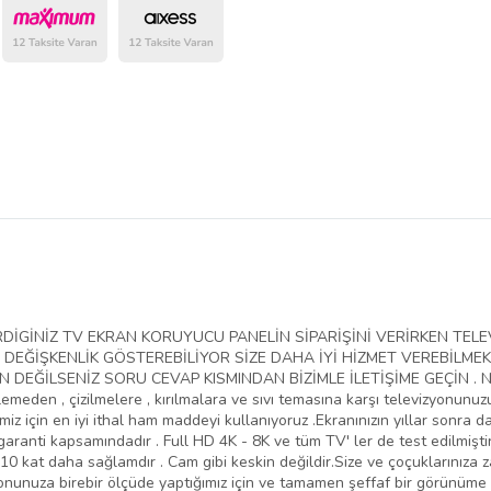
belirlenmektedir.
VERDİGİNİZ TV EKRAN KORUYUCU PANELİN SİPARİŞİNİ VERİRKEN T
EĞİŞKENLİK GÖSTEREBİLİYOR SİZE DAHA İYİ HİZMET VEREBİLMEK
EĞİLSENİZ SORU CEVAP KISMINDAN BİZİMLE İLETİŞİME GEÇİN . NED
lemeden , çizilmelere , kırılmalara ve sıvı temasına karşı televizyonunu
iz için en iyi ithal ham maddeyi kullanıyoruz .Ekranınızın yıllar sonra da
aranti kapsamındadır . Full HD 4K - 8K ve tüm TV' ler de test edilmiştir
10 kat daha sağlamdır . Cam gibi keskin değildir.Size ve çoçuklarınıza 
yonunuza birebir ölçüde yaptığımız için ve tamamen şeffaf bir görünüme