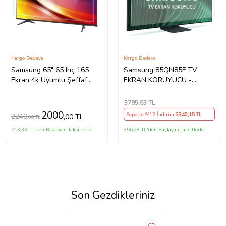
Kargo Bedava
Kargo Bedava
Samsung 65" 65 Inç 165
Samsung 85QN85F TV
Ekran 4k Uyumlu Şeffaf
EKRAN KORUYUCU -
Ultra Dayanıklı Tv Ekran
Samsung 85" inç 214cm 216
KORUYUCU
Ekran Tv ekran Koruyucu
3795
,63 TL
QE85QN85FAUXTK
2000
Sepette %12 İndirim
3340
,15 TL
2240
,00 TL
,00 TL
213,33 TL'den Başlayan Taksitlerle
356,28 TL'den Başlayan Taksitlerle
Son Gezdikleriniz