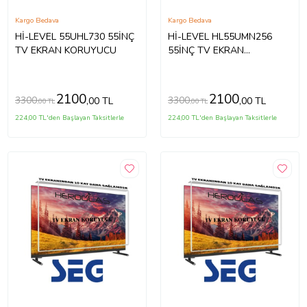
Kargo Bedava
Kargo Bedava
Hİ-LEVEL 55UHL730 55İNÇ
Hİ-LEVEL HL55UMN256
TV EKRAN KORUYUCU
55İNÇ TV EKRAN
KORUYUCU
2100
2100
3300
3300
,00 TL
,00 TL
,00 TL
,00 TL
224,00 TL'den Başlayan Taksitlerle
224,00 TL'den Başlayan Taksitlerle