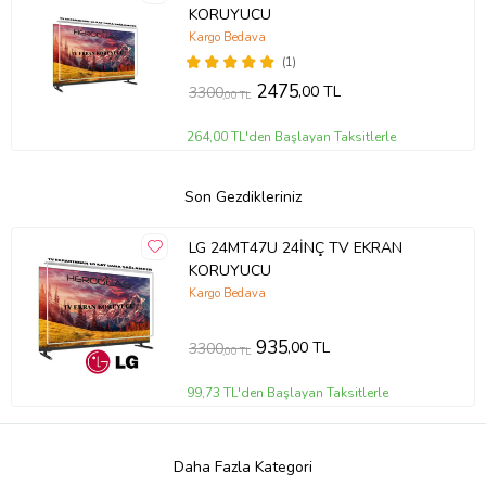
KORUYUCU
Kargo Bedava
(1)
2475
,00 TL
3300
,00 TL
264,00 TL'den Başlayan Taksitlerle
Son Gezdikleriniz
LG 24MT47U 24İNÇ TV EKRAN
KORUYUCU
Kargo Bedava
935
,00 TL
3300
,00 TL
99,73 TL'den Başlayan Taksitlerle
Daha Fazla Kategori