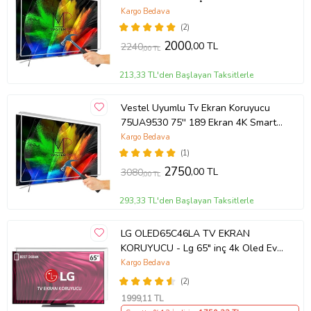
TCL QLED 4K TV
Kargo Bedava
(2)
2000
,00 TL
2240
,00 TL
213,33 TL'den Başlayan Taksitlerle
Vestel Uyumlu Tv Ekran Koruyucu
75UA9530 75'' 189 Ekran 4K Smart
Android TV
Kargo Bedava
(1)
2750
,00 TL
3080
,00 TL
293,33 TL'den Başlayan Taksitlerle
LG OLED65C46LA TV EKRAN
KORUYUCU - Lg 65" inç 4k Oled Evo
Ekran Koruyucu
Kargo Bedava
(2)
1999
,11 TL