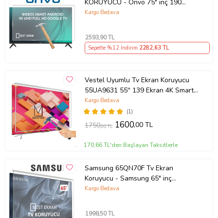
KORUYUCU - Onvo 75" inç 190
Ekran QLED Şeffaf Koruma paneli
Kargo Bedava
2593
,90 TL
Sepette %12 İndirim
2282
,63 TL
Vestel Uyumlu Tv Ekran Koruyucu
55UA9631 55'' 139 Ekran 4K Smart
Android TV
Kargo Bedava
(1)
1600
,00 TL
1750
,00 TL
170,66 TL'den Başlayan Taksitlerle
Samsung 65QN70F Tv Ekran
Koruyucu - Samsung 65" inç
KIRILMAZ QLED KORUYUCU
Kargo Bedava
QE65QN70FAUXTK
1998
,50 TL