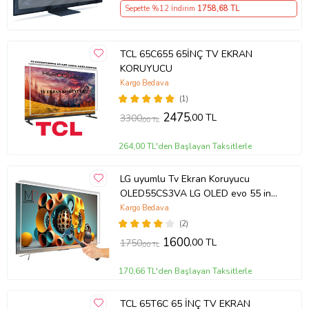
Sepette %12 İndirim
1758
,68 TL
TCL 65C655 65İNÇ TV EKRAN
KORUYUCU
Kargo Bedava
(1)
2475
,00 TL
3300
,00 TL
264,00 TL'den Başlayan Taksitlerle
LG uyumlu Tv Ekran Koruyucu
OLED55CS3VA LG OLED evo 55 inç
inc CS3 Serisi 4K Smart TV
Kargo Bedava
(2)
1600
,00 TL
1750
,00 TL
170,66 TL'den Başlayan Taksitlerle
TCL 65T6C 65 İNÇ TV EKRAN