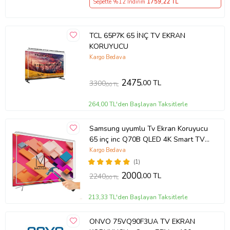
Sepette %12 İndirim
1759
,22 TL
TCL 65P7K 65 İNÇ TV EKRAN
KORUYUCU
Kargo Bedava
2475
,00 TL
3300
,00 TL
264,00 TL'den Başlayan Taksitlerle
Samsung uyumlu Tv Ekran Koruyucu
65 inç inc Q70B QLED 4K Smart TV
(2022) QE65Q70BATXTK
Kargo Bedava
(1)
2000
,00 TL
2240
,00 TL
213,33 TL'den Başlayan Taksitlerle
ONVO 75VQ90F3UA TV EKRAN