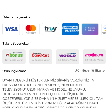
Ödeme Seçenekleri
Taksit Seçenekleri
Ürün Açıklaması
Ürün Güvenliği Bilgileri
UYARI ! DEGERLİ MÜŞTERİLERİMİZ SİPARİŞ VERDİGİNİZ TV
EKRAN KORUYUCU PANELİN SİPARİŞİNİ VERİRKEN
TELEVİZYONUNUZUN MARKA VE MODELİNE UYUMLU
OLDUGUNDAN EMİN OLUN ÖLÇÜLERİ DEĞİŞKENLİK
GÖSTEREBİLİYOR SİZE DAHA İYİ HİZMET VEREBİLMEK İÇİN TAM
ÖLÇÜLERDE ÜRETMEK İSTİYORUZ, EĞER ALACAĞINIZ EKRAN
KORUYUCUDAN EMİN DEĞİLSENİZ SORU CEVAP KISMINDAN