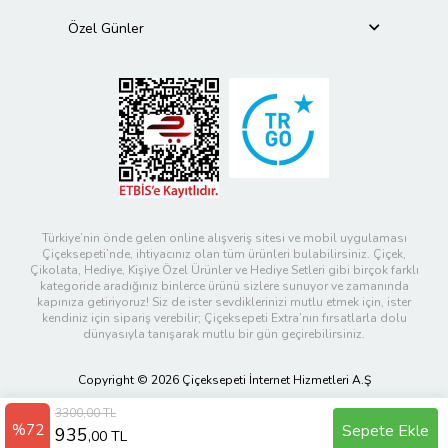
Özel Günler
Türkiye’nin önde gelen online alışveriş sitesi ve mobil uygulaması
Çiçeksepeti’nde, ihtiyacınız olan tüm ürünleri bulabilirsiniz. Çiçek,
Çikolata, Hediye, Kişiye Özel Ürünler ve Hediye Setleri gibi birçok farklı
kategoride aradığınız binlerce ürünü sizlere sunuyor ve zamanında
kapınıza getiriyoruz! Siz de ister sevdiklerinizi mutlu etmek için, ister
kendiniz için sipariş verebilir; Çiçeksepeti Extra’nın fırsatlarla dolu
dünyasıyla tanışarak mutlu bir gün geçirebilirsiniz.
Copyright © 2026 Çiçeksepeti İnternet Hizmetleri A.Ş
3300,00 TL
%72
Sepete Ekle
935
,00 TL