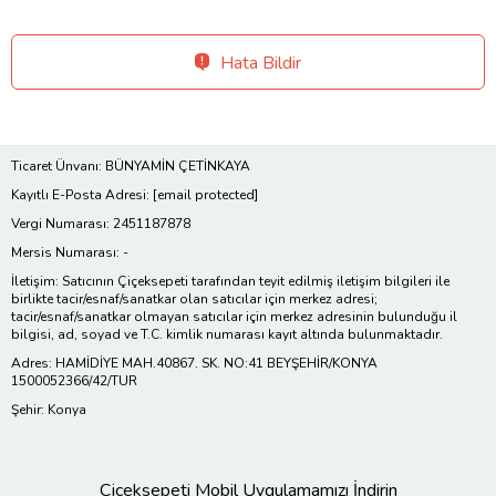
Hata Bildir
Ticaret Ünvanı: BÜNYAMİN ÇETİNKAYA
Kayıtlı E-Posta Adresi:
[email protected]
Vergi Numarası: 2451187878
Mersis Numarası: -
İletişim: Satıcının Çiçeksepeti tarafından teyit edilmiş iletişim bilgileri ile
birlikte tacir/esnaf/sanatkar olan satıcılar için merkez adresi;
tacir/esnaf/sanatkar olmayan satıcılar için merkez adresinin bulunduğu il
bilgisi, ad, soyad ve T.C. kimlik numarası kayıt altında bulunmaktadır.
Adres: HAMİDİYE MAH.40867. SK. NO:41 BEYŞEHİR/KONYA
1500052366/42/TUR
Şehir: Konya
Çiçeksepeti Mobil Uygulamamızı İndirin