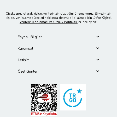
Çiçeksepeti olarak kişisel verilerinizin gizliliğini önemsiyoruz. Şirketimizin
kişisel veri işleme süreçleri hakkında detaylı bilgi almak için lütfen
Kişisel
Verilerin Korunması ve Gizlilik Politikası
’nı inceleyiniz.
Faydalı Bilgiler
Kurumsal
İletişim
Özel Günler