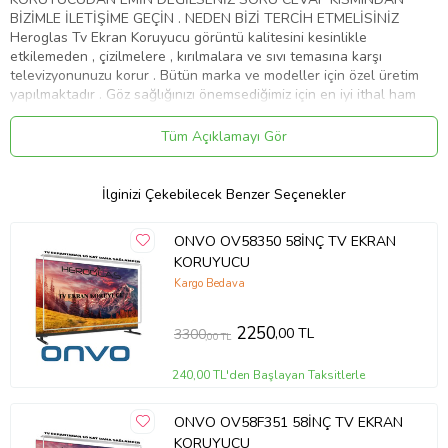
BİZİMLE İLETİŞİME GEÇİN . NEDEN BİZİ TERCİH ETMELİSİNİZ
Heroglas Tv Ekran Koruyucu görüntü kalitesini kesinlikle
etkilemeden , çizilmelere , kırılmalara ve sıvı temasına karşı
televizyonunuzu korur . Bütün marka ve modeller için özel üretim
yapılmaktadır . Göz sağlığınızı önemsediğimiz için en iyi ithal ham
maddeyi kullanıyoruz .Ekranınızın yıllar sonra dahi ilk gün ki gibi
kalmasını sağlar Ürünlerimiz görüntü , solma ve sararma kaybına
Tüm Açıklamayı Gör
karşı 10 yıl garanti kapsamındadır . Full HD 4K - 8K ve tüm TV' ler
de test edilmiştir . Aşırı darbelere karşı dayanıklıdır. Tamamen
%100 şeffaflığa sahiptir. Televizyon ekranından 10 kat daha
İlginizi Çekebilecek Benzer Seçenekler
sağlamdır . Cam gibi keskin değildir.Size ve çoçuklarınıza zarar
vermez . Renklerde kesinlikle bozulma olmaz aksine canlılık katar .
ONVO OV58350 58İNÇ TV EKRAN
Ürünümüzü televizyonunuza birebir ölçüde yaptığımız için ve
KORUYUCU
tamamen şeffaf bir görünüme sahip olduğu için farkedilmez. Nemli
ve yumuşak mikrofiber bez ile kolaylıkla silebilirsiniz . Montajı kolay
Kargo Bedava
ve zahmetsizdir. Servis gerekmemektedir . Ürünümüz özel
ambalajında son derece korunaklı bir şekilde gelmektedir . ''
2250
,00 TL
3300
,00 TL
HEROGLAS EVİNİZDEKİ KAHRAMAN '' Whatsap iletişim hattı :
05533058368
240,00 TL'den Başlayan Taksitlerle
Ürün Kodu:
kcm25153735
ONVO OV58F351 58İNÇ TV EKRAN
KORUYUCU