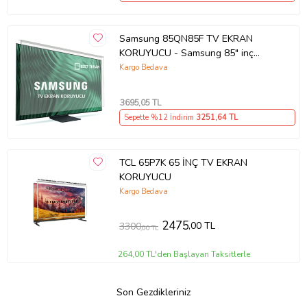
Samsung 85QN85F TV EKRAN
KORUYUCU - Samsung 85" inç
214cm 216 Ekran Tv ekran Koruyucu
Kargo Bedava
QE85QN85FAUXTK
3695
,05 TL
Sepette %12 İndirim
3251
,64 TL
TCL 65P7K 65 İNÇ TV EKRAN
KORUYUCU
Kargo Bedava
2475
,00 TL
3300
,00 TL
264,00 TL'den Başlayan Taksitlerle
Son Gezdikleriniz