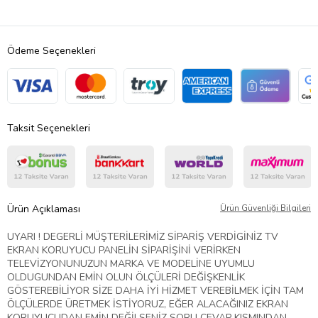
Ödeme Seçenekleri
Taksit Seçenekleri
Ürün Açıklaması
Ürün Güvenliği Bilgileri
UYARI ! DEGERLİ MÜŞTERİLERİMİZ SİPARİŞ VERDİGİNİZ TV
EKRAN KORUYUCU PANELİN SİPARİŞİNİ VERİRKEN
TELEVİZYONUNUZUN MARKA VE MODELİNE UYUMLU
OLDUGUNDAN EMİN OLUN ÖLÇÜLERİ DEĞİŞKENLİK
GÖSTEREBİLİYOR SİZE DAHA İYİ HİZMET VEREBİLMEK İÇİN TAM
ÖLÇÜLERDE ÜRETMEK İSTİYORUZ, EĞER ALACAĞINIZ EKRAN
KORUYUCUDAN EMİN DEĞİLSENİZ SORU CEVAP KISMINDAN