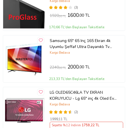
Kargo Bedava
(3)
1600
,00 TL
1920
,00 TL
170,66 TL'den Başlayan Taksitlerle
Samsung 65" 65 Inç 165 Ekran 4k
Uyumlu Şeffaf Ultra Dayanıklı Tv
Ekran KORUYUCU
Kargo Bedava
2000
,00 TL
2240
,00 TL
213,33 TL'den Başlayan Taksitlerle
LG OLED65C46LA TV EKRAN
KORUYUCU - Lg 65" inç 4k Oled Evo
Ekran Koruyucu
Kargo Bedava
(2)
1999
,11 TL
Sepette %12 İndirim
1759
,22 TL