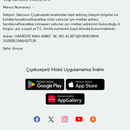
Mersis Numarası: -
İletişim: Satıcının Çiçeksepeti tarafından teyit edilmiş iletişim bilgileri ile
birlikte tacir/esnaf/sanatkar olan satıcılar için merkez adresi;
tacir/esnaf/sanatkar olmayan satıcılar için merkez adresinin bulunduğu il
bilgisi, ad, soyad ve T.C. kimlik numarası kayıt altında bulunmaktadır.
Adres: HAMİDİYE MAH.40867. SK. NO:41 BEYŞEHİR/KONYA
1500052366/42/TUR
Şehir: Konya
Çiçeksepeti Mobil Uygulamamızı İndirin