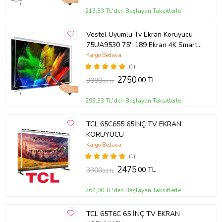
213,33 TL'den Başlayan Taksitlerle
Vestel Uyumlu Tv Ekran Koruyucu
75UA9530 75'' 189 Ekran 4K Smart
Android TV
Kargo Bedava
(1)
2750
,00 TL
3080
,00 TL
293,33 TL'den Başlayan Taksitlerle
TCL 65C655 65İNÇ TV EKRAN
KORUYUCU
Kargo Bedava
(1)
2475
,00 TL
3300
,00 TL
264,00 TL'den Başlayan Taksitlerle
TCL 65T6C 65 İNÇ TV EKRAN