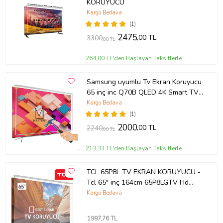
KORUYUCU
Kargo Bedava
(1)
2475
,00 TL
3300
,00 TL
264,00 TL'den Başlayan Taksitlerle
Samsung uyumlu Tv Ekran Koruyucu
65 inç inc Q70B QLED 4K Smart TV
(2022) QE65Q70BATXTK
Kargo Bedava
(1)
2000
,00 TL
2240
,00 TL
213,33 TL'den Başlayan Taksitlerle
TCL 65P8L TV EKRAN KORUYUCU -
Tcl 65" inç 164cm 65P8LGTV Hd
Qled Ekran Koruyucu
Kargo Bedava
1997
,76 TL