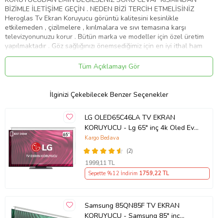
BİZİMLE İLETİŞİME GEÇİN . NEDEN BİZİ TERCİH ETMELİSİNİZ
Heroglas Tv Ekran Koruyucu görüntü kalitesini kesinlikle
etkilemeden , çizilmelere , kırılmalara ve sıvı temasına karşı
televizyonunuzu korur . Bütün marka ve modeller için özel üretim
yapılmaktadır . Göz sağlığınızı önemsediğimiz için en iyi ithal ham
maddeyi kullanıyoruz .Ekranınızın yıllar sonra dahi ilk gün ki gibi
kalmasını sağlar Ürünlerimiz görüntü , solma ve sararma kaybına
Tüm Açıklamayı Gör
karşı 10 yıl garanti kapsamındadır . Full HD 4K - 8K ve tüm TV' ler
de test edilmiştir . Aşırı darbelere karşı dayanıklıdır. Tamamen
%100 şeffaflığa sahiptir. Televizyon ekranından 10 kat daha
İlginizi Çekebilecek Benzer Seçenekler
sağlamdır . Cam gibi keskin değildir.Size ve çoçuklarınıza zarar
vermez . Renklerde kesinlikle bozulma olmaz aksine canlılık katar .
LG OLED65C46LA TV EKRAN
Ürünümüzü televizyonunuza birebir ölçüde yaptığımız için ve
KORUYUCU - Lg 65" inç 4k Oled Evo
tamamen şeffaf bir görünüme sahip olduğu için farkedilmez. Nemli
Ekran Koruyucu
ve yumuşak mikrofiber bez ile kolaylıkla silebilirsiniz . Montajı kolay
Kargo Bedava
ve zahmetsizdir. Servis gerekmemektedir . Ürünümüz özel
(2)
ambalajında son derece korunaklı bir şekilde gelmektedir . ''
1999
,11 TL
HEROGLAS EVİNİZDEKİ KAHRAMAN '' Whatsap iletişim hattı :
Sepette %12 İndirim
1759
,22 TL
05533058368
Ürün Kodu:
kcm17738830
Samsung 85QN85F TV EKRAN
KORUYUCU - Samsung 85" inç