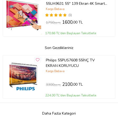
55UA9631 55'' 139 Ekran 4K Smart
Android TV
Kargo Bedava
(1)
1600
,00 TL
1750
,00 TL
170,66 TL'den Başlayan Taksitlerle
Son Gezdikleriniz
Philips 55PUS7608 55İNÇ TV
EKRAN KORUYUCU
Kargo Bedava
2100
,00 TL
3300
,00 TL
224,00 TL'den Başlayan Taksitlerle
Daha Fazla Kategori