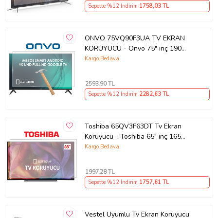
Sepette %12 İndirim
1758
,03 TL
ONVO 75VQ90F3UA TV EKRAN
KORUYUCU - Onvo 75" inç 190
Ekran QLED Şeffaf Koruma paneli
Kargo Bedava
2593
,90 TL
Sepette %12 İndirim
2282
,63 TL
Toshiba 65QV3F63DT Tv Ekran
Koruyucu - Toshiba 65" inç 165
ekran vidaa led ekran Koruyucu
Kargo Bedava
1997
,28 TL
Sepette %12 İndirim
1757
,61 TL
Vestel Uyumlu Tv Ekran Koruyucu