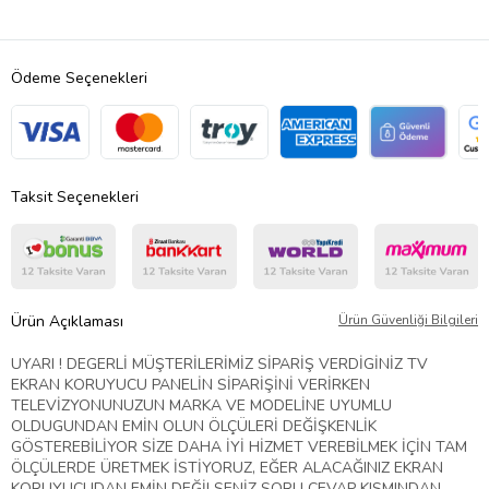
Ödeme Seçenekleri
Taksit Seçenekleri
Ürün Açıklaması
Ürün Güvenliği Bilgileri
UYARI ! DEGERLİ MÜŞTERİLERİMİZ SİPARİŞ VERDİGİNİZ TV
EKRAN KORUYUCU PANELİN SİPARİŞİNİ VERİRKEN
TELEVİZYONUNUZUN MARKA VE MODELİNE UYUMLU
OLDUGUNDAN EMİN OLUN ÖLÇÜLERİ DEĞİŞKENLİK
GÖSTEREBİLİYOR SİZE DAHA İYİ HİZMET VEREBİLMEK İÇİN TAM
ÖLÇÜLERDE ÜRETMEK İSTİYORUZ, EĞER ALACAĞINIZ EKRAN
KORUYUCUDAN EMİN DEĞİLSENİZ SORU CEVAP KISMINDAN