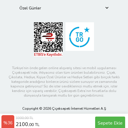
Özel Günler
Türkiye’nin önde gelen online alışveriş sitesi ve mobil uygulaması
Çiçeksepeti’nde, ihtiyacınız olan tüm ürünleri bulabilirsiniz. Çiçek,
Çikolata, Hediye, Kişiye Özel Ürünler ve Hediye Setleri gibi birçok farklı
kategoride aradığınız binlerce ürünü sizlere sunuyor ve zamanında
kapınıza getiriyoruz! Siz de ister sevdiklerinizi mutlu etmek için, ister
kendiniz için sipariş verebilir; Çiçeksepeti Extra’nın fırsatlarla dolu
dünyasıyla tanışarak mutlu bir gün geçirebilirsiniz.
Copyright © 2026 Çiçeksepeti İnternet Hizmetleri A.Ş
3300,00 TL
%36
Sepete Ekle
2100
,00 TL