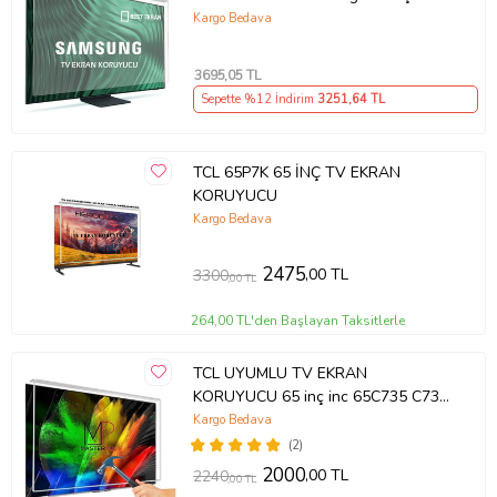
214cm 216 Ekran Tv ekran Koruyucu
Kargo Bedava
QE85QN85FAUXTK
3695
,05 TL
Sepette %12 İndirim
3251
,64 TL
TCL 65P7K 65 İNÇ TV EKRAN
KORUYUCU
Kargo Bedava
2475
,00 TL
3300
,00 TL
264,00 TL'den Başlayan Taksitlerle
TCL UYUMLU TV EKRAN
KORUYUCU 65 inç inc 65C735 C735
TCL QLED 4K TV
Kargo Bedava
(2)
2000
,00 TL
2240
,00 TL