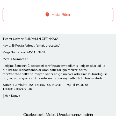
Hata Bildir
Ticaret Ünvanı: BÜNYAMİN ÇETİNKAYA
Kayıtlı E-Posta Adresi:
[email protected]
Vergi Numarası: 2451187878
Mersis Numarası: -
İletişim: Satıcının Çiçeksepeti tarafından teyit edilmiş iletişim bilgileri ile
birlikte tacir/esnaf/sanatkar olan satıcılar için merkez adresi;
tacir/esnaf/sanatkar olmayan satıcılar için merkez adresinin bulunduğu il
bilgisi, ad, soyad ve T.C. kimlik numarası kayıt altında bulunmaktadır.
Adres: HAMİDİYE MAH.40867. SK. NO:41 BEYŞEHİR/KONYA
1500052366/42/TUR
Şehir: Konya
Çiçeksepeti Mobil Uygulamamızı İndirin