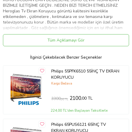
BİZİMLE İLETİŞİME GEÇİN . NEDEN BİZİ TERCİH ETMELİSİNİZ
Heroglas Tv Ekran Koruyucu görüntü kalitesini kesinlikle
etkilemeden , çizilmelere , kırılmalara ve sıvı temasına karşı
televizyonunuzu korur . Bütün marka ve modeller için özel üretim
yapılmaktadır . Göz sağlığınızı önemsediğimiz için en iyi ithal ham
maddeyi kullanıyoruz .Ekranınızın yıllar sonra dahi ilk gün ki gibi
kalmasını sağlar Ürünlerimiz görüntü , solma ve sararma kaybına
Tüm Açıklamayı Gör
karşı 10 yıl garanti kapsamındadır . Full HD 4K - 8K ve tüm TV' ler
de test edilmiştir . Aşırı darbelere karşı dayanıklıdır. Tamamen
%100 şeffaflığa sahiptir. Televizyon ekranından 10 kat daha
İlginizi Çekebilecek Benzer Seçenekler
sağlamdır . Cam gibi keskin değildir.Size ve çoçuklarınıza zarar
vermez . Renklerde kesinlikle bozulma olmaz aksine canlılık katar .
Philips 55PFK6510 55İNÇ TV EKRAN
Ürünümüzü televizyonunuza birebir ölçüde yaptığımız için ve
KORUYUCU
tamamen şeffaf bir görünüme sahip olduğu için farkedilmez. Nemli
ve yumuşak mikrofiber bez ile kolaylıkla silebilirsiniz . Montajı kolay
Kargo Bedava
ve zahmetsizdir. Servis gerekmemektedir . Ürünümüz özel
ambalajında son derece korunaklı bir şekilde gelmektedir . ''
2100
,00 TL
3300
,00 TL
HEROGLAS EVİNİZDEKİ KAHRAMAN '' Whatsap iletişim hattı :
05533058368
224,00 TL'den Başlayan Taksitlerle
Ürün Kodu:
kcm20328935
Philips 65PUS6121 65İNÇ TV
EKRAN KORUYUCU