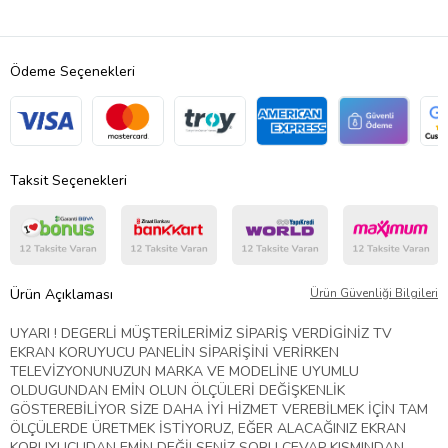
Ödeme Seçenekleri
Taksit Seçenekleri
Ürün Açıklaması
Ürün Güvenliği Bilgileri
UYARI ! DEGERLİ MÜŞTERİLERİMİZ SİPARİŞ VERDİGİNİZ TV
EKRAN KORUYUCU PANELİN SİPARİŞİNİ VERİRKEN
TELEVİZYONUNUZUN MARKA VE MODELİNE UYUMLU
OLDUGUNDAN EMİN OLUN ÖLÇÜLERİ DEĞİŞKENLİK
GÖSTEREBİLİYOR SİZE DAHA İYİ HİZMET VEREBİLMEK İÇİN TAM
ÖLÇÜLERDE ÜRETMEK İSTİYORUZ, EĞER ALACAĞINIZ EKRAN
KORUYUCUDAN EMİN DEĞİLSENİZ SORU CEVAP KISMINDAN