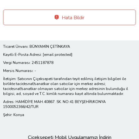
Hata Bildir
Ticaret Ünvanı: BÜNYAMİN ÇETİNKAYA
Kayıtlı E-Posta Adresi:
[email protected]
Vergi Numarası: 2451187878
Mersis Numarası: -
İletişim: Satıcının Çiçeksepeti tarafından teyit edilmiş iletişim bilgileri ile
birlikte tacir/esnaf/sanatkar olan satıcılar için merkez adresi;
tacir/esnaf/sanatkar olmayan satıcılar için merkez adresinin bulunduğu il
bilgisi, ad, soyad ve T.C. kimlik numarası kayıt altında bulunmaktadır.
Adres: HAMİDİYE MAH.40867. SK. NO:41 BEYŞEHİR/KONYA
1500052366/42/TUR
Şehir: Konya
Çiçeksepeti Mobil Uygulamamızı İndirin