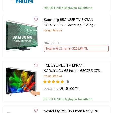
264,00 TL'den Başlayan Taksitlerle
Samsung 85QN85F TV EKRAN
KORUYUCU - Samsung 85" inç
214cm 216 Ekran Tv ekran Koruyucu
Kargo Bedava
QE85QN85FAUXTK
3695
,05 TL
Sepette %12 İndirim
3251
,64 TL
TCL UYUMLU TV EKRAN
KORUYUCU 65 inç inc 65C735 C735
TCL QLED 4K TV
Kargo Bedava
(2)
2000
,00 TL
2240
,00 TL
213,33 TL'den Başlayan Taksitlerle
Vestel Uyumlu Tv Ekran Koruyucu