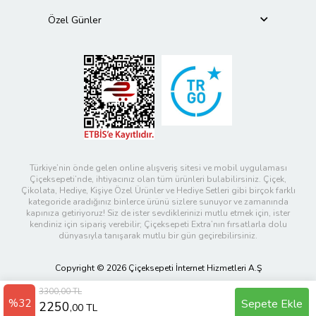
Özel Günler
Türkiye’nin önde gelen online alışveriş sitesi ve mobil uygulaması
Çiçeksepeti’nde, ihtiyacınız olan tüm ürünleri bulabilirsiniz. Çiçek,
Çikolata, Hediye, Kişiye Özel Ürünler ve Hediye Setleri gibi birçok farklı
kategoride aradığınız binlerce ürünü sizlere sunuyor ve zamanında
kapınıza getiriyoruz! Siz de ister sevdiklerinizi mutlu etmek için, ister
kendiniz için sipariş verebilir; Çiçeksepeti Extra’nın fırsatlarla dolu
dünyasıyla tanışarak mutlu bir gün geçirebilirsiniz.
Copyright © 2026 Çiçeksepeti İnternet Hizmetleri A.Ş
3300,00 TL
%32
Sepete Ekle
2250
,00 TL