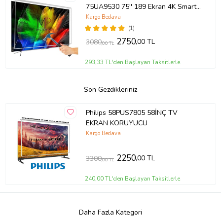
75UA9530 75'' 189 Ekran 4K Smart
Android TV
Kargo Bedava
(1)
2750
,00 TL
3080
,00 TL
293,33 TL'den Başlayan Taksitlerle
Son Gezdikleriniz
Philips 58PUS7805 58İNÇ TV
EKRAN KORUYUCU
Kargo Bedava
2250
,00 TL
3300
,00 TL
240,00 TL'den Başlayan Taksitlerle
Daha Fazla Kategori