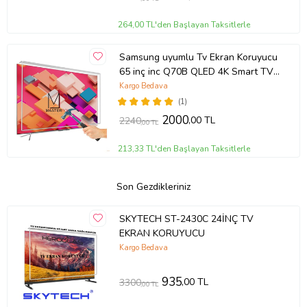
264,00 TL'den Başlayan Taksitlerle
Samsung uyumlu Tv Ekran Koruyucu
65 inç inc Q70B QLED 4K Smart TV
(2022) QE65Q70BATXTK
Kargo Bedava
(1)
2000
,00 TL
2240
,00 TL
213,33 TL'den Başlayan Taksitlerle
Son Gezdikleriniz
SKYTECH ST-2430C 24İNÇ TV
EKRAN KORUYUCU
Kargo Bedava
935
,00 TL
3300
,00 TL