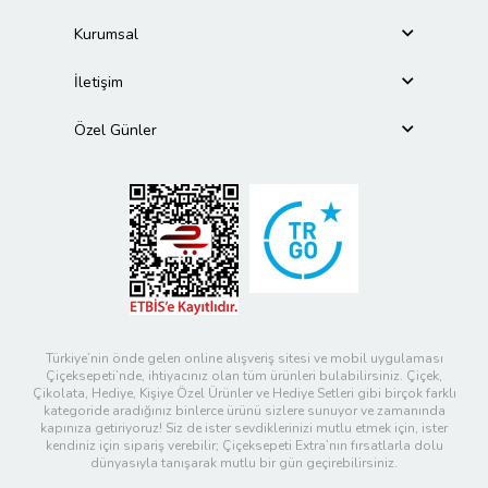
Kurumsal
İletişim
Özel Günler
Türkiye’nin önde gelen online alışveriş sitesi ve mobil uygulaması
Çiçeksepeti’nde, ihtiyacınız olan tüm ürünleri bulabilirsiniz. Çiçek,
Çikolata, Hediye, Kişiye Özel Ürünler ve Hediye Setleri gibi birçok farklı
kategoride aradığınız binlerce ürünü sizlere sunuyor ve zamanında
kapınıza getiriyoruz! Siz de ister sevdiklerinizi mutlu etmek için, ister
kendiniz için sipariş verebilir; Çiçeksepeti Extra’nın fırsatlarla dolu
dünyasıyla tanışarak mutlu bir gün geçirebilirsiniz.