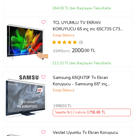
264,00 TL'den Başlayan Taksitlerle
TCL UYUMLU TV EKRAN
KORUYUCU 65 inç inc 65C735 C735
TCL QLED 4K TV
Kargo Bedava
(2)
2000
,00 TL
2240
,00 TL
213,33 TL'den Başlayan Taksitlerle
Samsung 65QN70F Tv Ekran
Koruyucu - Samsung 65" inç
KIRILMAZ QLED KORUYUCU
Kargo Bedava
QE65QN70FAUXTK
1998
,50 TL
Sepette %12 İndirim
1758
,68 TL
Vestel Uyumlu Tv Ekran Koruyucu