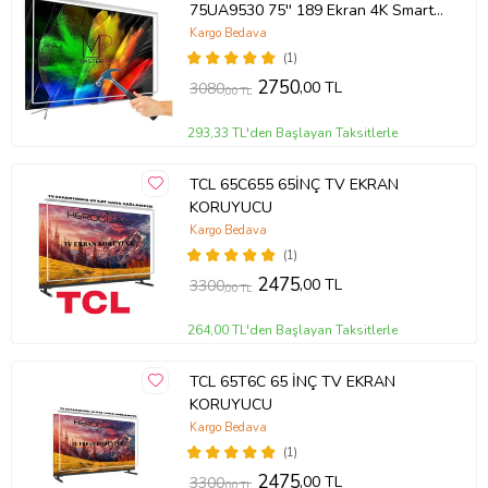
75UA9530 75'' 189 Ekran 4K Smart
Android TV
Kargo Bedava
(1)
2750
,00 TL
3080
,00 TL
293,33 TL'den Başlayan Taksitlerle
TCL 65C655 65İNÇ TV EKRAN
KORUYUCU
Kargo Bedava
(1)
2475
,00 TL
3300
,00 TL
264,00 TL'den Başlayan Taksitlerle
TCL 65T6C 65 İNÇ TV EKRAN
KORUYUCU
Kargo Bedava
(1)
2475
,00 TL
3300
,00 TL