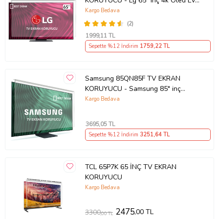
KORUYUCU - Lg 65" inç 4k Oled Evo
Ekran Koruyucu
Kargo Bedava
(2)
1999
,11 TL
Sepette %12 İndirim
1759
,22 TL
Samsung 85QN85F TV EKRAN
KORUYUCU - Samsung 85" inç
214cm 216 Ekran Tv ekran Koruyucu
Kargo Bedava
QE85QN85FAUXTK
3695
,05 TL
Sepette %12 İndirim
3251
,64 TL
TCL 65P7K 65 İNÇ TV EKRAN
KORUYUCU
Kargo Bedava
2475
,00 TL
3300
,00 TL