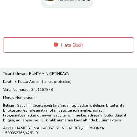
Hata Bildir
Ticaret Ünvanı: BÜNYAMİN ÇETİNKAYA
Kayıtlı E-Posta Adresi:
[email protected]
Vergi Numarası: 2451187878
Mersis Numarası: -
İletişim: Satıcının Çiçeksepeti tarafından teyit edilmiş iletişim bilgileri ile
birlikte tacir/esnaf/sanatkar olan satıcılar için merkez adresi;
tacir/esnaf/sanatkar olmayan satıcılar için merkez adresinin bulunduğu il
bilgisi, ad, soyad ve T.C. kimlik numarası kayıt altında bulunmaktadır.
Adres: HAMİDİYE MAH.40867. SK. NO:41 BEYŞEHİR/KONYA
1500052366/42/TUR