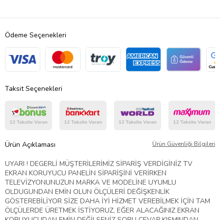
Ödeme Seçenekleri
Taksit Seçenekleri
Ürün Açıklaması
Ürün Güvenliği Bilgileri
UYARI ! DEGERLİ MÜŞTERİLERİMİZ SİPARİŞ VERDİGİNİZ TV
EKRAN KORUYUCU PANELİN SİPARİŞİNİ VERİRKEN
TELEVİZYONUNUZUN MARKA VE MODELİNE UYUMLU
OLDUGUNDAN EMİN OLUN ÖLÇÜLERİ DEĞİŞKENLİK
GÖSTEREBİLİYOR SİZE DAHA İYİ HİZMET VEREBİLMEK İÇİN TAM
ÖLÇÜLERDE ÜRETMEK İSTİYORUZ, EĞER ALACAĞINIZ EKRAN
KORUYUCUDAN EMİN DEĞİLSENİZ SORU CEVAP KISMINDAN