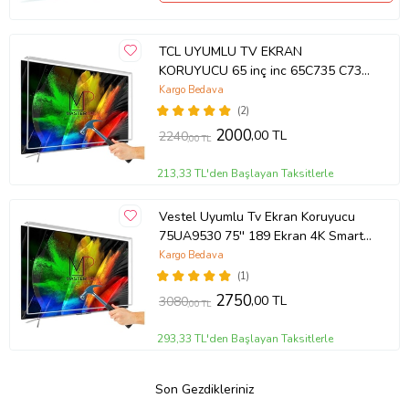
TCL UYUMLU TV EKRAN
KORUYUCU 65 inç inc 65C735 C735
TCL QLED 4K TV
Kargo Bedava
(2)
2000
,00 TL
2240
,00 TL
213,33 TL'den Başlayan Taksitlerle
Vestel Uyumlu Tv Ekran Koruyucu
75UA9530 75'' 189 Ekran 4K Smart
Android TV
Kargo Bedava
(1)
2750
,00 TL
3080
,00 TL
293,33 TL'den Başlayan Taksitlerle
Son Gezdikleriniz