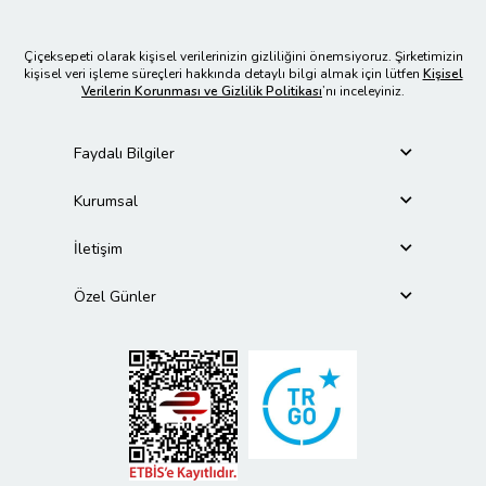
Çiçeksepeti olarak kişisel verilerinizin gizliliğini önemsiyoruz. Şirketimizin
kişisel veri işleme süreçleri hakkında detaylı bilgi almak için lütfen
Kişisel
Verilerin Korunması ve Gizlilik Politikası
’nı inceleyiniz.
Faydalı Bilgiler
Kurumsal
İletişim
Özel Günler