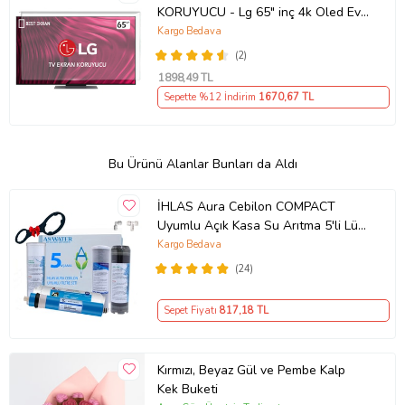
KORUYUCU - Lg 65" inç 4k Oled Evo
Ekran Koruyucu
Kargo Bedava
(2)
1898
,49 TL
Sepette %12 İndirim
1670
,67 TL
Bu Ürünü Alanlar Bunları da Aldı
İHLAS Aura Cebilon COMPACT
Uyumlu Açık Kasa Su Arıtma 5'li Lüx
10" Filtre Seti 75 GPD BENC
Kargo Bedava
Membranlı
(24)
Sepet Fiyatı
817
,18 TL
Kırmızı, Beyaz Gül ve Pembe Kalp
Kek Buketi