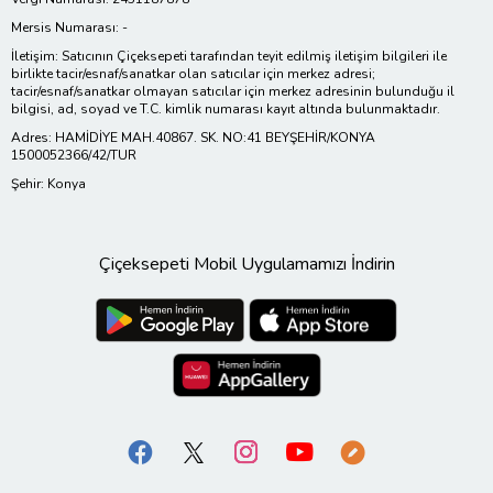
Mersis Numarası: -
İletişim: Satıcının Çiçeksepeti tarafından teyit edilmiş iletişim bilgileri ile
birlikte tacir/esnaf/sanatkar olan satıcılar için merkez adresi;
tacir/esnaf/sanatkar olmayan satıcılar için merkez adresinin bulunduğu il
bilgisi, ad, soyad ve T.C. kimlik numarası kayıt altında bulunmaktadır.
Adres: HAMİDİYE MAH.40867. SK. NO:41 BEYŞEHİR/KONYA
1500052366/42/TUR
Şehir: Konya
Çiçeksepeti Mobil Uygulamamızı İndirin