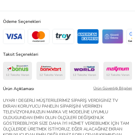
Ödeme Seçenekleri
Taksit Seçenekleri
Ürün Açıklaması
Ürün Güvenliği Bilgileri
UYARI ! DEGERLİ MÜŞTERİLERİMİZ SİPARİŞ VERDİGİNİZ TV
EKRAN KORUYUCU PANELİN SİPARİŞİNİ VERİRKEN
TELEVİZYONUNUZUN MARKA VE MODELİNE UYUMLU
OLDUGUNDAN EMİN OLUN ÖLÇÜLERİ DEĞİŞKENLİK
GÖSTEREBİLİYOR SİZE DAHA İYİ HİZMET VEREBİLMEK İÇİN TAM
ÖLÇÜLERDE ÜRETMEK İSTİYORUZ, EĞER ALACAĞINIZ EKRAN
KORUYUCUDAN EMİN DEĞİLSENİZ SORU CEVAP KISMINDAN