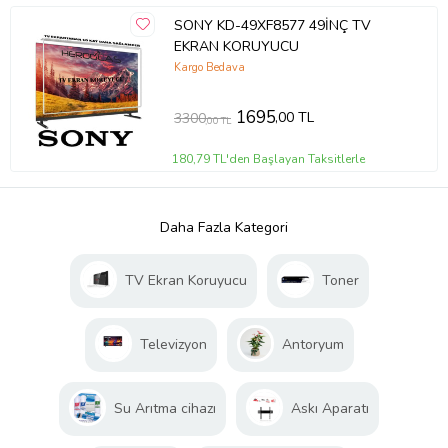
SONY KD-49XF8577 49İNÇ TV
EKRAN KORUYUCU
Kargo Bedava
1695
,00 TL
3300
,00 TL
180,79 TL'den Başlayan Taksitlerle
Daha Fazla Kategori
TV Ekran Koruyucu
Toner
Televizyon
Antoryum
Su Arıtma cihazı
Askı Aparatı