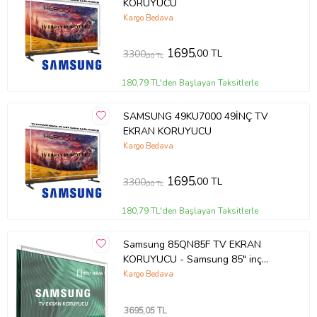
KORUYUCU
Kargo Bedava
1695
,00 TL
3300
,00 TL
180,79 TL'den Başlayan Taksitlerle
SAMSUNG 49KU7000 49İNÇ TV
EKRAN KORUYUCU
Kargo Bedava
1695
,00 TL
3300
,00 TL
180,79 TL'den Başlayan Taksitlerle
Samsung 85QN85F TV EKRAN
KORUYUCU - Samsung 85" inç
214cm 216 Ekran Tv ekran Koruyucu
Kargo Bedava
QE85QN85FAUXTK
3695
,05 TL