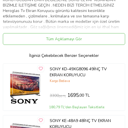
BİZİMLE İLETİŞİME GEÇİN . NEDEN BİZİ TERCİH ETMELİSİNİZ
Heroglas Tv Ekran Koruyucu görüntü kalitesini kesinlikle
etkilemeden , çizilmelere , kırılmalara ve sıvı temasına karşı
televizyonunuzu korur . Bütün marka ve modeller için özel üretim
yapılmaktadır . Göz sağlığınızı önemsediğimiz için en iyi ithal ham
maddeyi kullanıyoruz .Ekranınızın yıllar sonra dahi ilk gün ki gibi
kalmasını sağlar Ürünlerimiz görüntü , solma ve sararma kaybına
Tüm Açıklamayı Gör
karşı 10 yıl garanti kapsamındadır . Full HD 4K - 8K ve tüm TV' ler
de test edilmiştir . Aşırı darbelere karşı dayanıklıdır. Tamamen
%100 şeffaflığa sahiptir. Televizyon ekranından 10 kat daha
İlginizi Çekebilecek Benzer Seçenekler
sağlamdır . Cam gibi keskin değildir.Size ve çoçuklarınıza zarar
vermez . Renklerde kesinlikle bozulma olmaz aksine canlılık katar .
SONY KD-49XG8096 49İNÇ TV
Ürünümüzü televizyonunuza birebir ölçüde yaptığımız için ve
EKRAN KORUYUCU
tamamen şeffaf bir görünüme sahip olduğu için farkedilmez. Nemli
ve yumuşak mikrofiber bez ile kolaylıkla silebilirsiniz . Montajı kolay
Kargo Bedava
ve zahmetsizdir. Servis gerekmemektedir . Ürünümüz özel
ambalajında son derece korunaklı bir şekilde gelmektedir . ''
1695
,00 TL
3300
,00 TL
HEROGLAS EVİNİZDEKİ KAHRAMAN '' Whatsap iletişim hattı :
05533058368
180,79 TL'den Başlayan Taksitlerle
Ürün Kodu:
kcm11570742
SONY KE-48A9 48İNÇ TV EKRAN
KORUYUCU