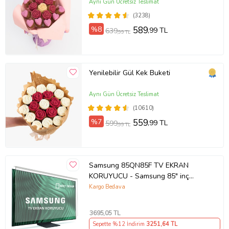
Aynı Gün Ücretsiz Teslimat
(3238)
%8
589
,99 TL
639
,99 TL
Yenilebilir Gül Kek Buketi
Aynı Gün Ücretsiz Teslimat
(10610)
%7
559
,99 TL
599
,99 TL
Samsung 85QN85F TV EKRAN
KORUYUCU - Samsung 85" inç
214cm 216 Ekran Tv ekran Koruyucu
Kargo Bedava
QE85QN85FAUXTK
3695
,05 TL
Sepette %12 İndirim
3251
,64 TL