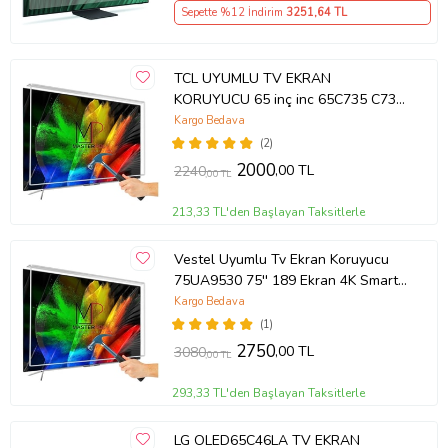
Sepette %12 İndirim
3251
,64 TL
TCL UYUMLU TV EKRAN
KORUYUCU 65 inç inc 65C735 C735
TCL QLED 4K TV
Kargo Bedava
(2)
2000
,00 TL
2240
,00 TL
213,33 TL'den Başlayan Taksitlerle
Vestel Uyumlu Tv Ekran Koruyucu
75UA9530 75'' 189 Ekran 4K Smart
Android TV
Kargo Bedava
(1)
2750
,00 TL
3080
,00 TL
293,33 TL'den Başlayan Taksitlerle
LG OLED65C46LA TV EKRAN