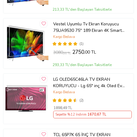
213,33 TL'den Başlayan Taksitlerle
Vestel Uyumlu Tv Ekran Koruyucu
75UA9530 75'' 189 Ekran 4K Smart
Android TV
Kargo Bedava
(1)
2750
,00 TL
3080
,00 TL
293,33 TL'den Başlayan Taksitlerle
LG OLED65C46LA TV EKRAN
KORUYUCU - Lg 65" inç 4k Oled Evo
Ekran Koruyucu
Kargo Bedava
(2)
1898
,49 TL
Sepette %12 İndirim
1670
,67 TL
TCL 65P7K 65 İNÇ TV EKRAN