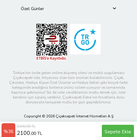
Özel Günler
Türkiye’nin önde gelen online alışveriş sitesi ve mobil uygulaması
Çiçeksepeti’nde, ihtiyacınız olan tüm ürünleri bulabilirsiniz. Çiçek,
Çikolata, Hediye, Kişiye Özel Ürünler ve Hediye Setleri gibi birçok farklı
kategoride aradığınız binlerce ürünü sizlere sunuyor ve zamanında
kapınıza getiriyoruz! Siz de ister sevdiklerinizi mutlu etmek için, ister
kendiniz için sipariş verebilir; Çiçeksepeti Extra’nın fırsatlarla dolu
dünyasıyla tanışarak mutlu bir gün geçirebilirsiniz.
Copyright © 2026 Çiçeksepeti İnternet Hizmetleri A.Ş
3300,00 TL
%36
Sepete Ekle
2100
,00 TL