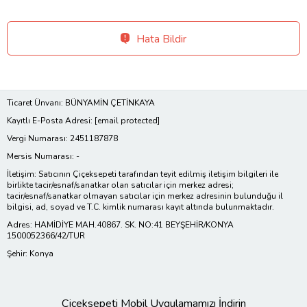
Hata Bildir
Ticaret Ünvanı: BÜNYAMİN ÇETİNKAYA
Kayıtlı E-Posta Adresi:
[email protected]
Vergi Numarası: 2451187878
Mersis Numarası: -
İletişim: Satıcının Çiçeksepeti tarafından teyit edilmiş iletişim bilgileri ile
birlikte tacir/esnaf/sanatkar olan satıcılar için merkez adresi;
tacir/esnaf/sanatkar olmayan satıcılar için merkez adresinin bulunduğu il
bilgisi, ad, soyad ve T.C. kimlik numarası kayıt altında bulunmaktadır.
Adres: HAMİDİYE MAH.40867. SK. NO:41 BEYŞEHİR/KONYA
1500052366/42/TUR
Şehir: Konya
Çiçeksepeti Mobil Uygulamamızı İndirin