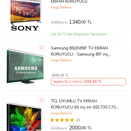
EKRAN KORUYUCU
Kargo Bedava
1340
,00 TL
3300
,00 TL
142,93 TL'den Başlayan Taksitlerle
Samsung 85QN85F TV EKRAN
KORUYUCU - Samsung 85" inç
214cm 216 Ekran Tv ekran Koruyucu
Kargo Bedava
QE85QN85FAUXTK
3695
,05 TL
Sepette %12 İndirim
3251
,64 TL
TCL UYUMLU TV EKRAN
KORUYUCU 65 inç inc 65C735 C735
TCL QLED 4K TV
Kargo Bedava
(2)
2000
,00 TL
2240
,00 TL