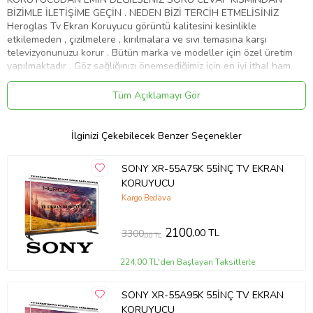
BİZİMLE İLETİŞİME GEÇİN . NEDEN BİZİ TERCİH ETMELİSİNİZ
Heroglas Tv Ekran Koruyucu görüntü kalitesini kesinlikle
etkilemeden , çizilmelere , kırılmalara ve sıvı temasına karşı
televizyonunuzu korur . Bütün marka ve modeller için özel üretim
yapılmaktadır . Göz sağlığınızı önemsediğimiz için en iyi ithal ham
maddeyi kullanıyoruz .Ekranınızın yıllar sonra dahi ilk gün ki gibi
kalmasını sağlar Ürünlerimiz görüntü , solma ve sararma kaybına
Tüm Açıklamayı Gör
karşı 10 yıl garanti kapsamındadır . Full HD 4K - 8K ve tüm TV' ler
de test edilmiştir . Aşırı darbelere karşı dayanıklıdır. Tamamen
%100 şeffaflığa sahiptir. Televizyon ekranından 10 kat daha
İlginizi Çekebilecek Benzer Seçenekler
sağlamdır . Cam gibi keskin değildir.Size ve çoçuklarınıza zarar
vermez . Renklerde kesinlikle bozulma olmaz aksine canlılık katar .
SONY XR-55A75K 55İNÇ TV EKRAN
Ürünümüzü televizyonunuza birebir ölçüde yaptığımız için ve
KORUYUCU
tamamen şeffaf bir görünüme sahip olduğu için farkedilmez. Nemli
ve yumuşak mikrofiber bez ile kolaylıkla silebilirsiniz . Montajı kolay
Kargo Bedava
ve zahmetsizdir. Servis gerekmemektedir . Ürünümüz özel
ambalajında son derece korunaklı bir şekilde gelmektedir . ''
2100
,00 TL
3300
,00 TL
HEROGLAS EVİNİZDEKİ KAHRAMAN '' Whatsap iletişim hattı :
05533058368
224,00 TL'den Başlayan Taksitlerle
Ürün Kodu:
kcm69526061
SONY XR-55A95K 55İNÇ TV EKRAN
KORUYUCU