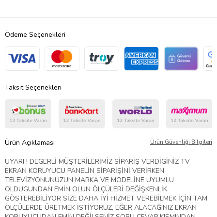
Ödeme Seçenekleri
Taksit Seçenekleri
Ürün Açıklaması
Ürün Güvenliği Bilgileri
UYARI ! DEGERLİ MÜŞTERİLERİMİZ SİPARİŞ VERDİGİNİZ TV
EKRAN KORUYUCU PANELİN SİPARİŞİNİ VERİRKEN
TELEVİZYONUNUZUN MARKA VE MODELİNE UYUMLU
OLDUGUNDAN EMİN OLUN ÖLÇÜLERİ DEĞİŞKENLİK
GÖSTEREBİLİYOR SİZE DAHA İYİ HİZMET VEREBİLMEK İÇİN TAM
ÖLÇÜLERDE ÜRETMEK İSTİYORUZ, EĞER ALACAĞINIZ EKRAN
KORUYUCUDAN EMİN DEĞİLSENİZ SORU CEVAP KISMINDAN