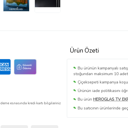
Ürün Özeti
Bu ürünün kampanyalı satışı 
stoğundan maksimum 10 adet sa
Çiçeksepeti kampanya koşull
Ürünün iade politikasını öğ
Bu ürün
HEROGLAS TV EK
deme esnasında kredi kartı bilgileriniz
Bu satıcının ürünlerinde geç
Bu Satıcının
Tüm Ürünlerini
Ürün sayfasında gördüğünüz f