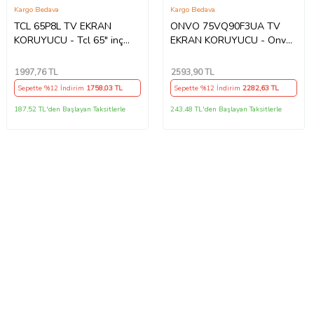
Kargo Bedava
Kargo Bedava
TCL 65P8L TV EKRAN
ONVO 75VQ90F3UA TV
KORUYUCU - Tcl 65" inç
EKRAN KORUYUCU - Onvo
164cm 65P8LGTV Hd Qled
75" inç 190 Ekran QLED
Ekran Koruyucu
Şeffaf Koruma paneli
1997
,76 TL
2593
,90 TL
Sepette %12 İndirim
1758
,03 TL
Sepette %12 İndirim
2282
,63 TL
187,52 TL'den Başlayan Taksitlerle
243,48 TL'den Başlayan Taksitlerle