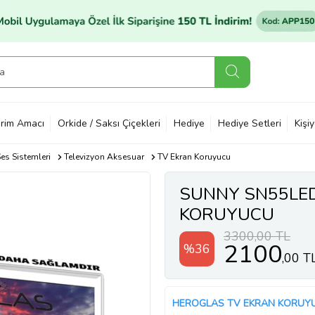
rim Amacı
Orkide / Saksı Çiçekleri
Hediye
Hediye Setleri
Kişi
es Sistemleri
Televizyon Aksesuar
TV Ekran Koruyucu
SUNNY SN55LED
KORUYUCU
3300,00 TL
2100
%36
,00 T
HEROGLAS TV EKRAN KORUY