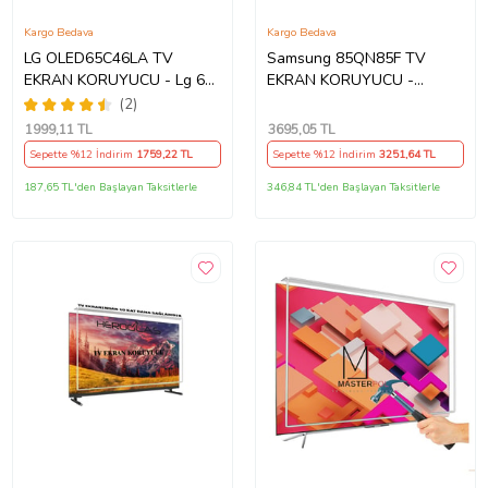
Kargo Bedava
Kargo Bedava
LG OLED65C46LA TV
Samsung 85QN85F TV
EKRAN KORUYUCU - Lg 65"
EKRAN KORUYUCU -
inç 4k Oled Evo Ekran
Samsung 85" inç 214cm 216
(2)
Koruyucu
Ekran Tv ekran Koruyucu
1999
,11 TL
3695
,05 TL
QE85QN85FAUXTK
Sepette %12 İndirim
1759
,22 TL
Sepette %12 İndirim
3251
,64 TL
187,65 TL'den Başlayan Taksitlerle
346,84 TL'den Başlayan Taksitlerle