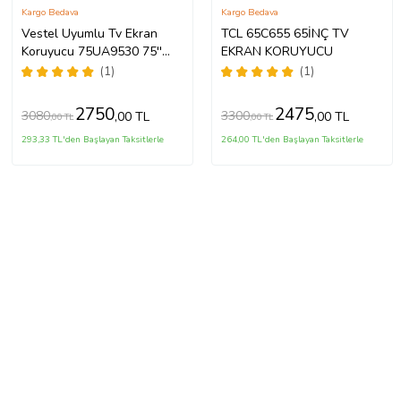
Kargo Bedava
Kargo Bedava
Vestel Uyumlu Tv Ekran
TCL 65C655 65İNÇ TV
Koruyucu 75UA9530 75''
EKRAN KORUYUCU
189 Ekran 4K Smart Android
(1)
(1)
TV
2750
2475
3080
3300
,00 TL
,00 TL
,00 TL
,00 TL
293,33 TL'den Başlayan Taksitlerle
264,00 TL'den Başlayan Taksitlerle