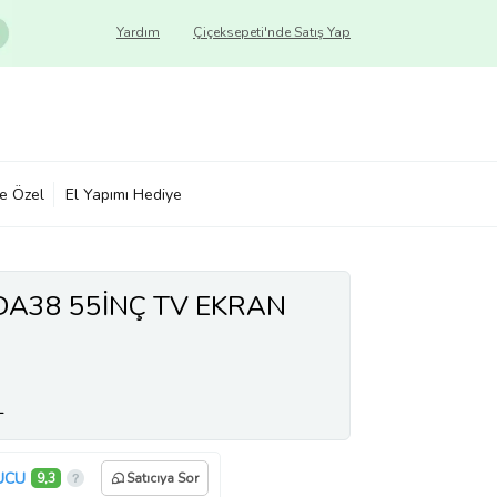
Yardım
Çiçeksepeti'nde Satış Yap
ye Özel
El Yapımı Hediye
A38 55İNÇ TV EKRAN
L
UCU
9,3
Satıcıya Sor