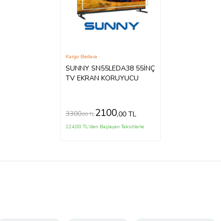
Kargo Bedava
SUNNY SN55LEDA38 55İNÇ
TV EKRAN KORUYUCU
2100
3300
,00 TL
,00 TL
224,00 TL'den Başlayan Taksitlerle