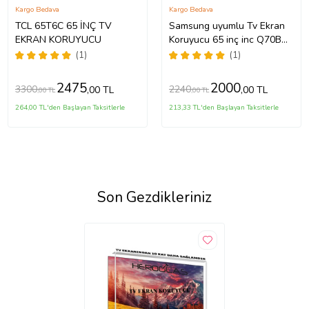
Kargo Bedava
Kargo Bedava
TCL 65T6C 65 İNÇ TV
Samsung uyumlu Tv Ekran
EKRAN KORUYUCU
Koruyucu 65 inç inc Q70B
QLED 4K Smart TV (2022)
(1)
(1)
QE65Q70BATXTK
2475
2000
3300
2240
,00 TL
,00 TL
,00 TL
,00 TL
264,00 TL'den Başlayan Taksitlerle
213,33 TL'den Başlayan Taksitlerle
Son Gezdikleriniz