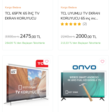
Kargo Bedava
Kargo Bedava
TCL 65P7K 65 İNÇ TV
TCL UYUMLU TV EKRAN
EKRAN KORUYUCU
KORUYUCU 65 inç inc
65C735 C735 TCL QLED 4K
(2)
TV
2475
2000
3300
2240
,00 TL
,00 TL
,00 TL
,00 TL
264,00 TL'den Başlayan Taksitlerle
213,33 TL'den Başlayan Taksitlerle