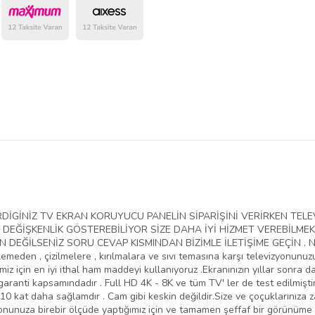
belirlenmektedir.
VERDİGİNİZ TV EKRAN KORUYUCU PANELİN SİPARİŞİNİ VERİRKEN T
EĞİŞKENLİK GÖSTEREBİLİYOR SİZE DAHA İYİ HİZMET VEREBİLMEK
EĞİLSENİZ SORU CEVAP KISMINDAN BİZİMLE İLETİŞİME GEÇİN . NED
lemeden , çizilmelere , kırılmalara ve sıvı temasına karşı televizyonunu
iz için en iyi ithal ham maddeyi kullanıyoruz .Ekranınızın yıllar sonra da
aranti kapsamındadır . Full HD 4K - 8K ve tüm TV' ler de test edilmiştir
10 kat daha sağlamdır . Cam gibi keskin değildir.Size ve çoçuklarınıza 
yonunuza birebir ölçüde yaptığımız için ve tamamen şeffaf bir görünüme