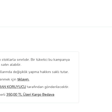
stoklarla sınırlıdır. Bir tüketici bu kampanya
tın alabilir.
arında değişiklik yapma hakkını saklı tutar.
renmek için
tıklayın.
RAN KORUYUCU
tarafından gönderilecektir.
erli
350,00 TL Üzeri Kargo Bedava
 Görüntüle
iyat bilgileri, satıcı tarafından