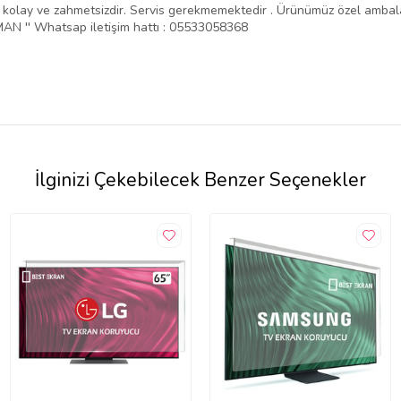
ntajı kolay ve zahmetsizdir. Servis gerekmemektedir . Ürünümüz özel amba
N '' Whatsap iletişim hattı : 05533058368
İlginizi Çekebilecek Benzer Seçenekler