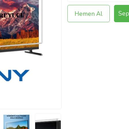
Sep
Hemen Al