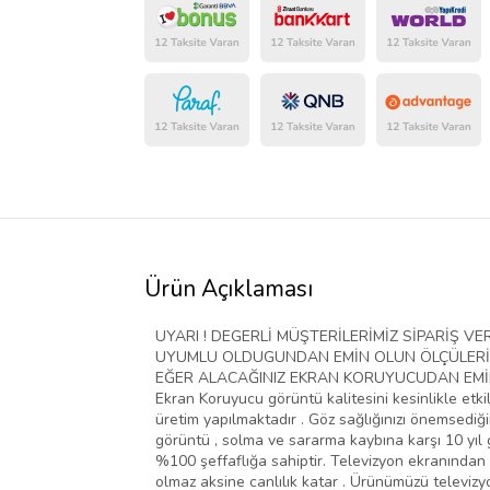
Ürün Açıklaması
UYARI ! DEGERLİ MÜŞTERİLERİMİZ SİPARİŞ 
UYUMLU OLDUGUNDAN EMİN OLUN ÖLÇÜLERİ D
EĞER ALACAĞINIZ EKRAN KORUYUCUDAN EMİN D
Ekran Koruyucu görüntü kalitesini kesinlikle etki
üretim yapılmaktadır . Göz sağlığınızı önemsediğim
görüntü , solma ve sararma kaybına karşı 10 yıl g
%100 şeffaflığa sahiptir. Televizyon ekranından 
olmaz aksine canlılık katar . Ürünümüzü televiz