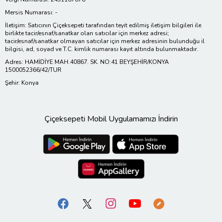
Mersis Numarası: -
İletişim: Satıcının Çiçeksepeti tarafından teyit edilmiş iletişim bilgileri ile
birlikte tacir/esnaf/sanatkar olan satıcılar için merkez adresi;
tacir/esnaf/sanatkar olmayan satıcılar için merkez adresinin bulunduğu il
bilgisi, ad, soyad ve T.C. kimlik numarası kayıt altında bulunmaktadır.
Adres: HAMİDİYE MAH.40867. SK. NO:41 BEYŞEHİR/KONYA
1500052366/42/TUR
Şehir: Konya
Çiçeksepeti Mobil Uygulamamızı İndirin