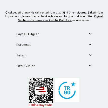
Çiçeksepeti olarak kişisel verilerinizin gizliliğini önemsiyoruz. Şirketimizin
kişisel veri işleme süreçleri hakkında detaylı bilgi almak için lütfen
Kişisel
Verilerin Korunması ve Gizlilik Politikası
’nı inceleyiniz.
Faydalı Bilgiler
Kurumsal
İletişim
Özel Günler