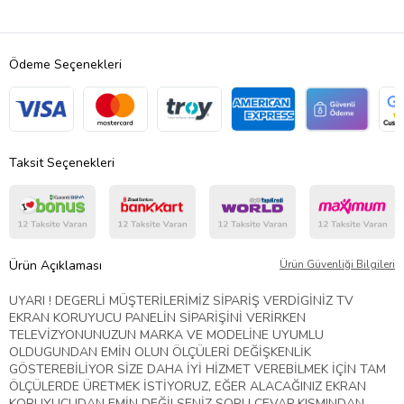
Ödeme Seçenekleri
Taksit Seçenekleri
Ürün Açıklaması
Ürün Güvenliği Bilgileri
UYARI ! DEGERLİ MÜŞTERİLERİMİZ SİPARİŞ VERDİGİNİZ TV
EKRAN KORUYUCU PANELİN SİPARİŞİNİ VERİRKEN
TELEVİZYONUNUZUN MARKA VE MODELİNE UYUMLU
OLDUGUNDAN EMİN OLUN ÖLÇÜLERİ DEĞİŞKENLİK
GÖSTEREBİLİYOR SİZE DAHA İYİ HİZMET VEREBİLMEK İÇİN TAM
ÖLÇÜLERDE ÜRETMEK İSTİYORUZ, EĞER ALACAĞINIZ EKRAN
KORUYUCUDAN EMİN DEĞİLSENİZ SORU CEVAP KISMINDAN