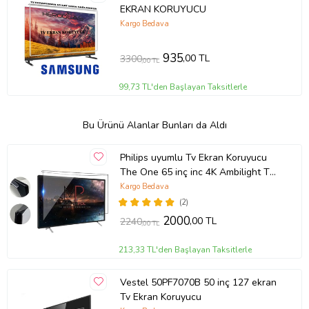
EKRAN KORUYUCU
Kargo Bedava
935
,00 TL
3300
,00 TL
99,73 TL'den Başlayan Taksitlerle
Bu Ürünü Alanlar Bunları da Aldı
Philips uyumlu Tv Ekran Koruyucu
The One 65 inç inc 4K Ambilight TV
65PUS8808/12
Kargo Bedava
(2)
2000
,00 TL
2240
,00 TL
213,33 TL'den Başlayan Taksitlerle
Vestel 50PF7070B 50 inç 127 ekran
Tv Ekran Koruyucu