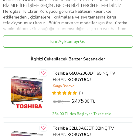
BİZİMLE İLETİŞİME GEÇİN . NEDEN BİZİ TERCİH ETMELİSİNİZ
Heroglas Tv Ekran Koruyucu görüntü kalitesini kesinlikle
etkilemeden , çizilmelere , kırılmalara ve sıvı temasına karşı
televizyonunuzu korur . Bütün marka ve modeller için özel üretim
yapılmaktadır . Göz sağlığınızı önemsediğimiz için en iyi ithal ham
maddeyi kullanıyoruz .Ekranınızın yıllar sonra dahi ilk gün ki gibi
kalmasını sağlar Ürünlerimiz görüntü , solma ve sararma kaybına
Tüm Açıklamayı Gör
karşı 10 yıl garanti kapsamındadır . Full HD 4K - 8K ve tüm TV' ler
de test edilmiştir . Aşırı darbelere karşı dayanıklıdır. Tamamen
%100 şeffaflığa sahiptir. Televizyon ekranından 10 kat daha
İlginizi Çekebilecek Benzer Seçenekler
sağlamdır . Cam gibi keskin değildir.Size ve çoçuklarınıza zarar
vermez . Renklerde kesinlikle bozulma olmaz aksine canlılık katar .
Toshiba 65UA2363DT 65İNÇ TV
Ürünümüzü televizyonunuza birebir ölçüde yaptığımız için ve
EKRAN KORUYUCU
tamamen şeffaf bir görünüme sahip olduğu için farkedilmez. Nemli
ve yumuşak mikrofiber bez ile kolaylıkla silebilirsiniz . Montajı kolay
Kargo Bedava
ve zahmetsizdir. Servis gerekmemektedir . Ürünümüz özel
(1)
ambalajında son derece korunaklı bir şekilde gelmektedir . ''
2475
,00 TL
3300
,00 TL
HEROGLAS EVİNİZDEKİ KAHRAMAN '' Whatsap iletişim hattı :
05533058368
264,00 TL'den Başlayan Taksitlerle
Ürün Kodu:
kcm11903847
Toshiba 32LL3A63DT 32İNÇ TV
EKRAN KORUYUCU