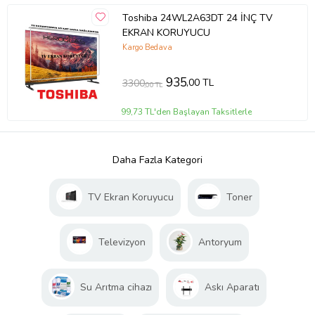
Toshiba 24WL2A63DT 24 İNÇ TV
EKRAN KORUYUCU
Kargo Bedava
935
,00 TL
3300
,00 TL
99,73 TL'den Başlayan Taksitlerle
Daha Fazla Kategori
TV Ekran Koruyucu
Toner
Televizyon
Antoryum
Su Arıtma cihazı
Askı Aparatı