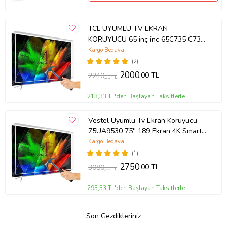
TCL UYUMLU TV EKRAN
KORUYUCU 65 inç inc 65C735 C735
TCL QLED 4K TV
Kargo Bedava
(2)
2000
,00 TL
2240
,00 TL
213,33 TL'den Başlayan Taksitlerle
Vestel Uyumlu Tv Ekran Koruyucu
75UA9530 75'' 189 Ekran 4K Smart
Android TV
Kargo Bedava
(1)
2750
,00 TL
3080
,00 TL
293,33 TL'den Başlayan Taksitlerle
Son Gezdikleriniz