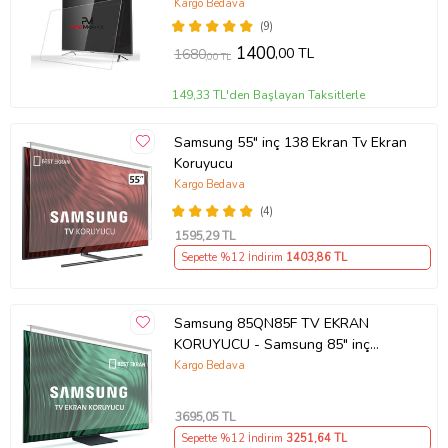
Kargo Bedava
(9)
1400
,00 TL
1680
,00 TL
149,33 TL'den Başlayan Taksitlerle
Samsung 55" inç 138 Ekran Tv Ekran
Koruyucu
Kargo Bedava
(4)
1595
,29 TL
Sepette %12 İndirim
1403
,86 TL
Samsung 85QN85F TV EKRAN
KORUYUCU - Samsung 85" inç
214cm 216 Ekran Tv ekran Koruyucu
Kargo Bedava
QE85QN85FAUXTK
3695
,05 TL
Sepette %12 İndirim
3251
,64 TL