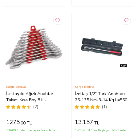
Kargo Bedava
Kargo Bedava
İzeltaş iki Ağızlı Anahtar
İzeltaş 1/2" Tork Anahtarı
Takımı Kısa Boy 8 li -
25-135 Nm-3-14 Kg L=550-
0100002108
1613061200
(2)
(1)
1275
13.157
,00 TL
TL
136,00 TL'den Başlayan Taksitlerle
1403,49 TL'den Başlayan Taksitlerle