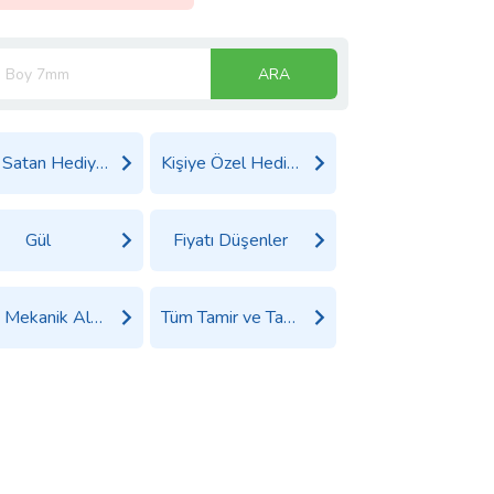
ARA
Çok Satan Hediyeler
Kişiye Özel Hediyeler
Gül
Fiyatı Düşenler
Tüm Mekanik Alet Edevat Ürünleri
Tüm Tamir ve Tadilat Gereçleri Ürünleri