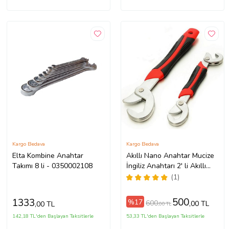
Kargo Bedava
Kargo Bedava
Elta Kombine Anahtar
Akıllı Nano Anahtar Mucize
Takımı 8 li - 0350002108
İngiliz Anahtarı 2' li Akıllı
Anahtar Seti Mucizevi
(1)
Marifetli Çok Amaçlı
500
1333
%17
600
,00 TL
,00 TL
,00 TL
142,18 TL'den Başlayan Taksitlerle
53,33 TL'den Başlayan Taksitlerle