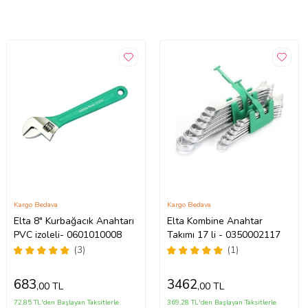
Kargo Bedava
Kargo Bedava
Elta 8" Kurbağacık Anahtarı
Elta Kombine Anahtar
PVC izoleli- 0601010008
Takımı 17 li - 0350002117
(3)
(1)
683
3462
,00 TL
,00 TL
72,85 TL'den Başlayan Taksitlerle
369,28 TL'den Başlayan Taksitlerle