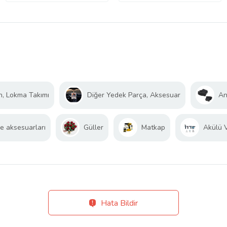
n, Lokma Takımı
Diğer Yedek Parça, Aksesuar
An
e aksesuarları
Güller
Matkap
Akülü 
Hata Bildir