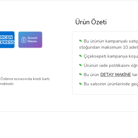
Ürün Özeti
Bu ürünün kampanyalı satışı 
stoğundan maksimum 10 adet sa
Çiçeksepeti kampanya koşull
Ürünün iade politikasını öğ
Bu ürün
DETAY MAKİNE
tar
. Ödeme esnasında kredi kartı
Bu satıcının ürünlerinde geç
mektedir.
Bu Satıcının
Tüm Ürünlerini
Ürün sayfasında gördüğünüz f
belirlenmektedir.