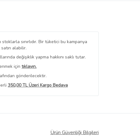
stoklarla sınırlıdır. Bir tüketici bu kampanya
tın alabilir.
arında değişiklik yapma hakkını saklı tutar.
renmek için
tıklayın.
afından gönderilecektir.
erli
350,00 TL Üzeri Kargo Bedava
 Görüntüle
iyat bilgileri, satıcı tarafından
Ürün Güvenliği Bilgileri