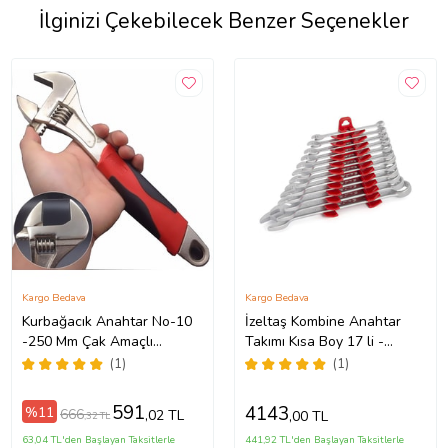
İlginizi Çekebilecek Benzer Seçenekler
Kargo Bedava
Kargo Bedava
Kurbağacık Anahtar No-10
İzeltaş Kombine Anahtar
-250 Mm Çak Amaçlı
Takımı Kısa Boy 17 li -
Anahtar İngiliz ANAHTAR
0320002117
(1)
(1)
BOYU 25 CM
591
4143
%11
666
,02 TL
,00 TL
,32 TL
63,04 TL'den Başlayan Taksitlerle
441,92 TL'den Başlayan Taksitlerle