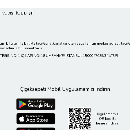
E DIŞ TİC. LTD. ŞTİ.
işim bilgileri ile birlikte tacir/esnaf/sanatkar olan satıcılar için merkez adresi; ta
ayıt altında bulunmaktadır.
ESİS. NO: 1 İÇ KAPI NO: 18 ÜMRANİYE/ İSTANBUL 1500047085/341/TUR
Çiçeksepeti Mobil Uygulamamızı İndirin
Uygulamamızı
QR kod ile
hemen indirin.