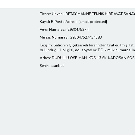
Ticaret Ünvanı: DETAY MAKİNE TEKNİK HIRDAVAT SANAYİ V
Kayıtlı E-Posta Adresi:
[email protected]
Vergi Numarası: 2930475274
Mersis Numarası: 293047527434583
İletişim: Satıcının Çiçeksepeti tarafından teyit edilmiş ilet
bulunduğu il bilgisi, ad, soyad ve T.C. kimlik numarası k
Adres: DUDULLU OSB MAH. KDS-13 SK. KADOSAN SOS.T
Şehir: İstanbul