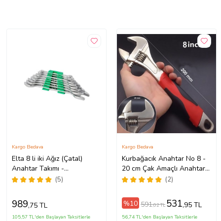
Kargo Bedava
Kargo Bedava
Elta 8 li iki Ağız (Çatal)
Kurbağacık Anahtar No 8 -
Anahtar Takımı -
20 cm Çak Amaçlı Anahtar
0150002108
İngiliz ANAHTAR BOYU 20
(5)
(2)
CM
531
989
%10
591
,95 TL
,75 TL
,02 TL
105,57 TL'den Başlayan Taksitlerle
56,74 TL'den Başlayan Taksitlerle