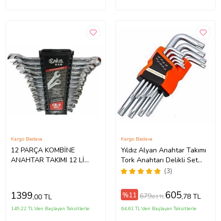
Kargo Bedava
Kargo Bedava
12 PARÇA KOMBİNE
Yıldız Alyan Anahtar Takımı
ANAHTAR TAKIMI 12 Lİ
Tork Anahtarı Delikli Set
DÜZ-YILDIZ 6X22 MM 12
Kısa 9'luTork Yıldız Alya
(3)
ADET 6 MM - 22 MM
KOMBİN SET
605
1399
%11
679
,78 TL
,00 TL
,61 TL
149,22 TL'den Başlayan Taksitlerle
64,61 TL'den Başlayan Taksitlerle