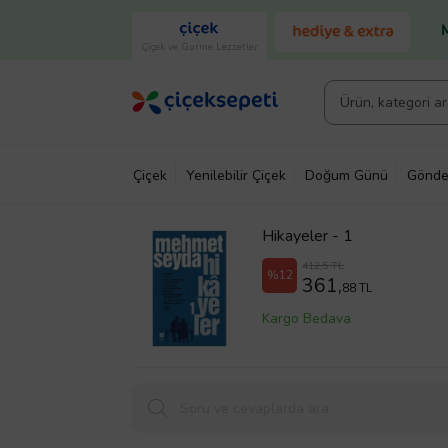
Çiçek ve Gurme Lezzetler
Çiçek
Yenilebilir Çiçek
Doğum Günü
Gönde
Hikayeler - 1
412,5 TL
%12
361,
88 TL
Kargo Bedava