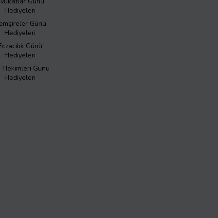
vukatlar Günü
Hediyeleri
emşireler Günü
Hediyeleri
Eczacılık Günü
Hediyeleri
ş Hekimleri Günü
Hediyeleri