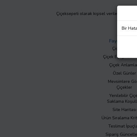
Çiçeksepeti olarak kişisel verilerinizin giz
Bir Hat
Faydalı Bilgil
Çiçek Bakımı
Çiçek Eşliğinde N
Çiçek Anlamla
Özel Günler
Mevsimlere Gö
Çiçekler
Yenilebilir Çiç
Saklama Koşull
Site Haritası
Ürün Sıralama Krit
Teslimat İpuçla
Sipariş Güncell