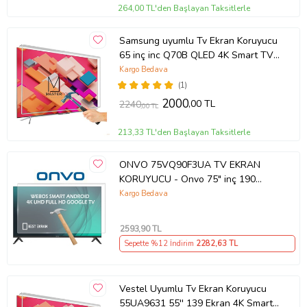
264,00 TL'den Başlayan Taksitlerle
Samsung uyumlu Tv Ekran Koruyucu
65 inç inc Q70B QLED 4K Smart TV
(2022) QE65Q70BATXTK
Kargo Bedava
(1)
2000
,00 TL
2240
,00 TL
213,33 TL'den Başlayan Taksitlerle
ONVO 75VQ90F3UA TV EKRAN
KORUYUCU - Onvo 75" inç 190
Ekran QLED Şeffaf Koruma paneli
Kargo Bedava
2593
,90 TL
Sepette %12 İndirim
2282
,63 TL
Vestel Uyumlu Tv Ekran Koruyucu
55UA9631 55'' 139 Ekran 4K Smart