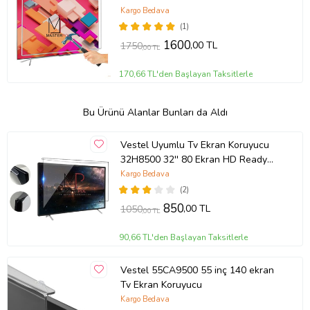
Android TV
Kargo Bedava
(1)
1600
,00 TL
1750
,00 TL
170,66 TL'den Başlayan Taksitlerle
Bu Ürünü Alanlar Bunları da Aldı
Vestel Uyumlu Tv Ekran Koruyucu
32H8500 32'' 80 Ekran HD Ready
TV
Kargo Bedava
(2)
850
,00 TL
1050
,00 TL
90,66 TL'den Başlayan Taksitlerle
Vestel 55CA9500 55 inç 140 ekran
Tv Ekran Koruyucu
Kargo Bedava