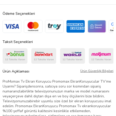
Ödeme Seçenekleri
Taksit Seçenekleri
Ürün Açıklaması
Ürün Güvenliği Bilgileri
ProMomax Tv Ekran Koruyucu Promomax EkranKoruyucular TV’me
Uyarmı? Siparişdensonra, satıcıya soru sor kısmından sipariş
numaranızlabirlikte televizyonunuzun marka ve model numarasını
veyaçerçeve dahil dıştan dışa en ve boy ölçülerini bize bildirin,
Televizyonunuzabirebir uyumlu size özel bir ekran koruyucusu imal
edelim. Promomax EkranKoruyucu Promomax Tv ekrankoruyucular
%100 şeffaf görüntü kalitesini kesinlikle etkilemeden,
televizyonunuzukırılmalara, çizilmelere ve sıvı temasına karşı