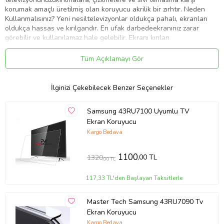
korumak amaçlı üretilmiş olan koruyucu akrilik bir zırhtır. Neden
Kullanmalısınız? Yeni nesiltelevizyonlar oldukça pahalı, ekranları
oldukça hassas ve kırılgandır. En ufak darbedeekranınız zarar
görebilir ve kullanılamaz hale gelebilir. Ekranı kırılan
birtelevizyonun ekran değişim maliyeti neredeyse televizyonun
kendi fiyatıkadardır. Promomax tv ekrankoruyucu, ekranınızı tüm
Tüm Açıklamayı Gör
olumsuzluklara karşı korur ve sizi yüksekmaliyetlerden kurtarır
Garanti Ürünlerimizin 10 yıl sararmama garantisi vardır.
İlginizi Çekebilecek Benzer Seçenekler
Ürün Kodu:
kcm25852871
Samsung 43RU7100 Uyumlu TV
Ekran Koruyucu
Kargo Bedava
1100
,00 TL
1320
,00 TL
117,33 TL'den Başlayan Taksitlerle
Master Tech Samsung 43RU7090 Tv
Ekran Koruyucu
Kargo Bedava