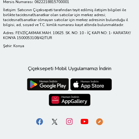
Mersis Numarası: 0622218815700001
İletişim: Satıcının Çiçeksepeti tarafından teyit edilmiş iletişim bilgileri ile
birlikte tacir/esnaf/sanatkar olan satıcılar için merkez adresi;
tacir/esnaf/sanatkar olmayan satıcılar için merkez adresinin bulunduğu il
bilgisi, ad, soyad ve T.C. kimlik numarası kayıt altında bulunmaktadır.
Adres: FEVZİÇAKMAK MAH. 10625. SK. NO: 10 - İÇ KAPI NO: 1- KARATAY/
KONYA 1500053108/42/TUR
Şehir: Konya
Çiçeksepeti Mobil Uygulamamızı İndirin