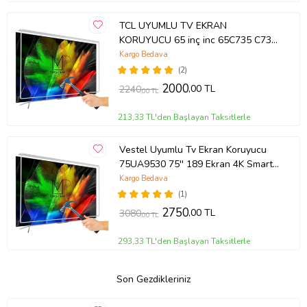
TCL UYUMLU TV EKRAN
KORUYUCU 65 inç inc 65C735 C735
TCL QLED 4K TV
Kargo Bedava
(2)
2000
,00 TL
2240
,00 TL
213,33 TL'den Başlayan Taksitlerle
Vestel Uyumlu Tv Ekran Koruyucu
75UA9530 75'' 189 Ekran 4K Smart
Android TV
Kargo Bedava
(1)
2750
,00 TL
3080
,00 TL
293,33 TL'den Başlayan Taksitlerle
Son Gezdikleriniz