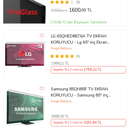
(3)
1600
,00 TL
1920
,00 TL
170,66 TL'den Başlayan Taksitlerle
LG 65QNED86T6A TV EKRAN
KORUYUCU - Lg 65" inç Ekran
Koruyucu
Kargo Bedava
(1)
1999
,11 TL
Sepette %12 İndirim
1759
,22 TL
Samsung 85QN85F TV EKRAN
KORUYUCU - Samsung 85" inç
214cm 216 Ekran Tv ekran Koruyucu
Kargo Bedava
QE85QN85FAUXTK
3695
,05 TL
Sepette %12 İndirim
3251
,64 TL