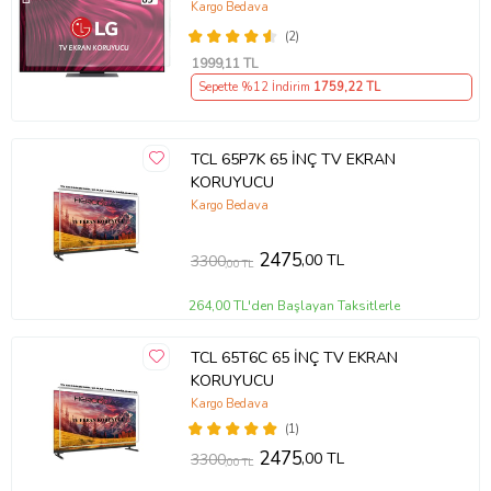
Ekran Koruyucu
Kargo Bedava
(2)
1999
,11 TL
Sepette %12 İndirim
1759
,22 TL
TCL 65P7K 65 İNÇ TV EKRAN
KORUYUCU
Kargo Bedava
2475
,00 TL
3300
,00 TL
264,00 TL'den Başlayan Taksitlerle
TCL 65T6C 65 İNÇ TV EKRAN
KORUYUCU
Kargo Bedava
(1)
2475
,00 TL
3300
,00 TL