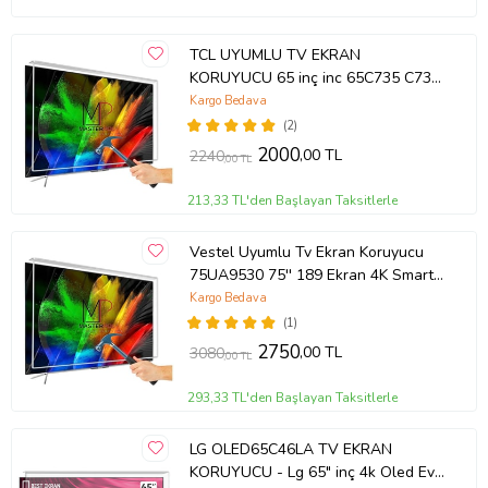
TCL UYUMLU TV EKRAN
KORUYUCU 65 inç inc 65C735 C735
TCL QLED 4K TV
Kargo Bedava
(2)
2000
,00 TL
2240
,00 TL
213,33 TL'den Başlayan Taksitlerle
Vestel Uyumlu Tv Ekran Koruyucu
75UA9530 75'' 189 Ekran 4K Smart
Android TV
Kargo Bedava
(1)
2750
,00 TL
3080
,00 TL
293,33 TL'den Başlayan Taksitlerle
LG OLED65C46LA TV EKRAN
KORUYUCU - Lg 65" inç 4k Oled Evo