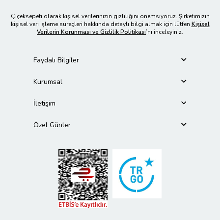
Çiçeksepeti olarak kişisel verilerinizin gizliliğini önemsiyoruz. Şirketimizin
kişisel veri işleme süreçleri hakkında detaylı bilgi almak için lütfen
Kişisel
Verilerin Korunması ve Gizlilik Politikası
’nı inceleyiniz.
Faydalı Bilgiler
Kurumsal
İletişim
Özel Günler