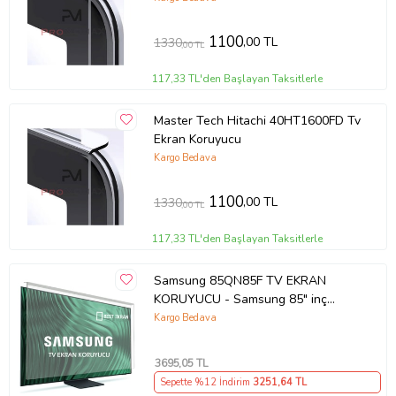
1100
,00 TL
1330
,00 TL
117,33 TL'den Başlayan Taksitlerle
Master Tech Hitachi 40HT1600FD Tv
Ekran Koruyucu
Kargo Bedava
1100
,00 TL
1330
,00 TL
117,33 TL'den Başlayan Taksitlerle
Samsung 85QN85F TV EKRAN
KORUYUCU - Samsung 85" inç
214cm 216 Ekran Tv ekran Koruyucu
Kargo Bedava
QE85QN85FAUXTK
3695
,05 TL
Sepette %12 İndirim
3251
,64 TL