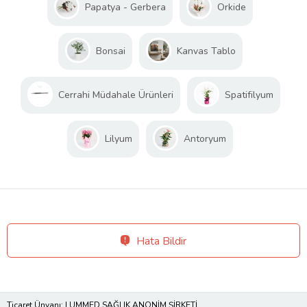
Papatya - Gerbera
Orkide
Bonsai
Kanvas Tablo
Cerrahi Müdahale Ürünleri
Spatifilyum
Lilyum
Antoryum
Hata Bildir
Ticaret Ünvanı: LUMMED SAĞLIK ANONİM ŞİRKETİ