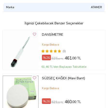
Marka
ATAMER
İlginizi Çekebilecek Benzer Seçenekler
DANSİMETRE
Kargo Bedava
(1)
%26
461
,00 TL
623
,00 TL
61,46 TL'den Başlayan Taksitlerle
SÜZGEÇ KAĞIDI (Mavi Bant)
Kargo Bedava
%26
460
,00 TL
621
,00 TL