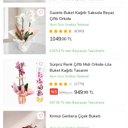
Gazete Buket Kağıtlı Saksıda Beyaz
Çiftli Orkide
Aynı Gün Ücretsiz Teslimat
(6360)
1049
,00 TL
218,54 TL'den Başlayan Taksitlerle
Sürpriz Renk Çiftli Midi Orkide-Lila
Buket Kağıtlı Tasarım
Aynı Gün Ücretsiz Teslimat
(1770)
%5
949
,99 TL
999
,99 TL
197,91 TL'den Başlayan Taksitlerle
Kırmızı Gerbera Çiçek Buketi