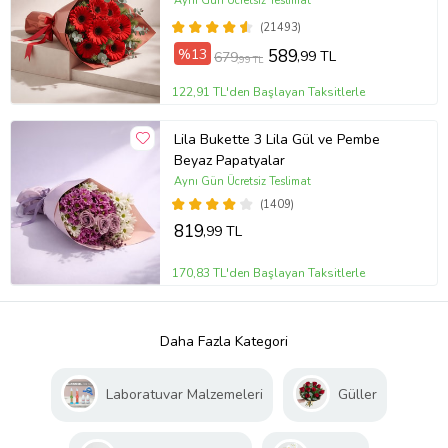
Aynı Gün Ücretsiz Teslimat
(21493)
%13
589
,99 TL
679
,99 TL
122,91 TL'den Başlayan Taksitlerle
Lila Bukette 3 Lila Gül ve Pembe
Beyaz Papatyalar
Aynı Gün Ücretsiz Teslimat
(1409)
819
,99 TL
170,83 TL'den Başlayan Taksitlerle
Daha Fazla Kategori
Laboratuvar Malzemeleri
Güller