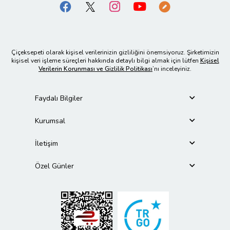
Çiçeksepeti olarak kişisel verilerinizin gizliliğini önemsiyoruz. Şirketimizin
kişisel veri işleme süreçleri hakkında detaylı bilgi almak için lütfen
Kişisel
Verilerin Korunması ve Gizlilik Politikası
’nı inceleyiniz.
Faydalı Bilgiler
Kurumsal
İletişim
Özel Günler