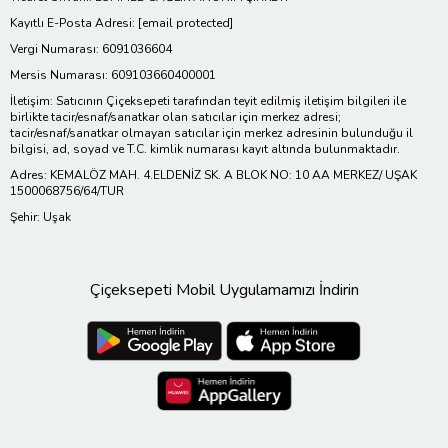
Kayıtlı E-Posta Adresi:
[email protected]
Vergi Numarası: 6091036604
Mersis Numarası: 609103660400001
İletişim: Satıcının Çiçeksepeti tarafından teyit edilmiş iletişim bilgileri ile
birlikte tacir/esnaf/sanatkar olan satıcılar için merkez adresi;
tacir/esnaf/sanatkar olmayan satıcılar için merkez adresinin bulunduğu il
bilgisi, ad, soyad ve T.C. kimlik numarası kayıt altında bulunmaktadır.
Adres: KEMALÖZ MAH. 4.ELDENİZ SK. A BLOK NO: 10 AA MERKEZ/ UŞAK
1500068756/64/TUR
Şehir: Uşak
Çiçeksepeti Mobil Uygulamamızı İndirin