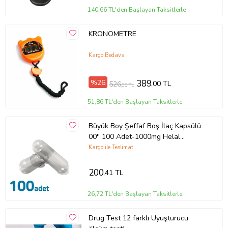
140,66 TL'den Başlayan Taksitlerle
KRONOMETRE
Kargo Bedava
%26
389
,00 TL
526
,00 TL
51,86 TL'den Başlayan Taksitlerle
Büyük Boy Şeffaf Boş İlaç Kapsülü
00'' 100 Adet-1000mg Helal
Sertifikalı
Kargo ile Teslimat
200
,41 TL
26,72 TL'den Başlayan Taksitlerle
Drug Test 12 farklı Uyuşturucu