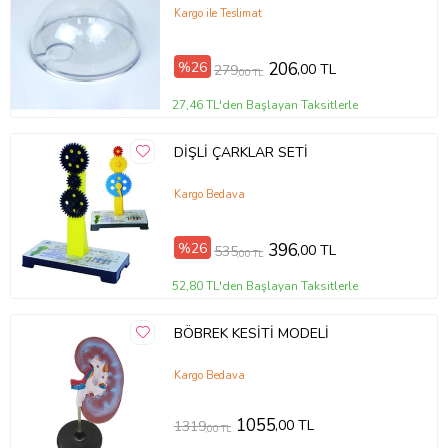
Kargo ile Teslimat
%26
206
,00 TL
279
,00 TL
27,46 TL'den Başlayan Taksitlerle
DİŞLİ ÇARKLAR SETİ
Kargo Bedava
%26
396
,00 TL
535
,00 TL
52,80 TL'den Başlayan Taksitlerle
BÖBREK KESİTİ MODELİ
Kargo Bedava
1055
,00 TL
1319
,00 TL