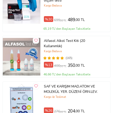
ölçüm testi
Kargo Bedava
%30
489
,00 TL
699
,00 TL
65,19 TL'den Başlayan Taksitlerle
Alfasol Alkol Test Kiti (20
Kullanımlık)
Kargo Bedava
(165)
%13
350
,00 TL
400
,00 TL
46,66 TL'den Başlayan Taksitlerle
SAF VE KARIŞIM MAD.ATOM VE
MOLEKÜL YER. DÜZENİ ÖRN.LEV.
Kargo ile Teslimat
%26
204
,00 TL
276
,00 TL