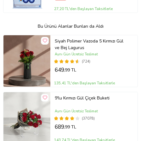
27,20 TL'den Başlayan Taksitlerle
Bu Ürünü Alanlar Bunları da Aldı
Siyah Polimer Vazoda 5 Kırmızı Gül
ve Bej Lagurus
Aynı Gün Ücretsiz Teslimat
(724)
649
,99 TL
135,41 TL'den Başlayan Taksitlerle
9'lu Kırmızı Gül Çiçek Buketi
Aynı Gün Ücretsiz Teslimat
(37078)
689
,99 TL
143,74 TL'den Başlayan Taksitlerle