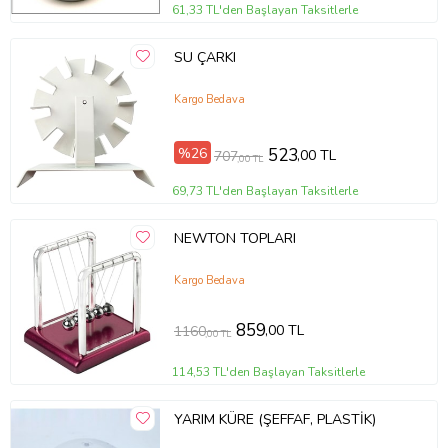
61,33 TL'den Başlayan Taksitlerle
SU ÇARKI
Kargo Bedava
%26
523
,00 TL
707
,00 TL
69,73 TL'den Başlayan Taksitlerle
NEWTON TOPLARI
Kargo Bedava
859
,00 TL
1160
,00 TL
114,53 TL'den Başlayan Taksitlerle
YARIM KÜRE (ŞEFFAF, PLASTİK)