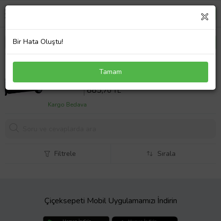
Bir Hata Oluştu!
Honda Civic 2002-2006 Vtec2 Krom Cam Çıtası 4
Tamam
Kapı 4 Parça P.Çelik
Sepette %14 İndirim
1029
,88 TL
885,
70 TL
Kargo Bedava
Filtrele
Sırala
Çiçeksepeti Mobil Uygulamamızı İndirin