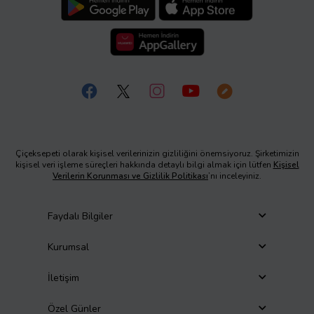
Çiçeksepeti olarak kişisel verilerinizin gizliliğini önemsiyoruz. Şirketimizin
kişisel veri işleme süreçleri hakkında detaylı bilgi almak için lütfen
Kişisel
Verilerin Korunması ve Gizlilik Politikası
’nı inceleyiniz.
Faydalı Bilgiler
Kurumsal
İletişim
Özel Günler