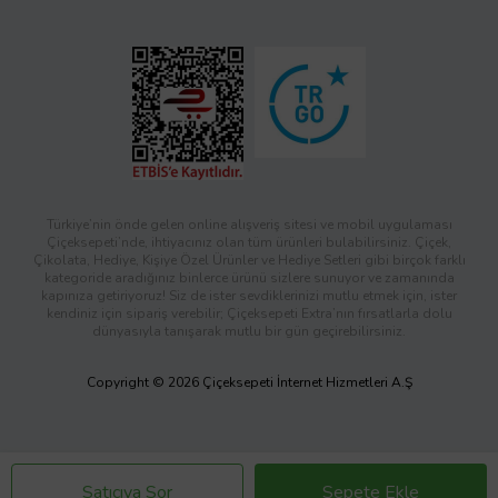
Türkiye’nin önde gelen online alışveriş sitesi ve mobil uygulaması
Çiçeksepeti’nde, ihtiyacınız olan tüm ürünleri bulabilirsiniz. Çiçek,
Çikolata, Hediye, Kişiye Özel Ürünler ve Hediye Setleri gibi birçok farklı
kategoride aradığınız binlerce ürünü sizlere sunuyor ve zamanında
kapınıza getiriyoruz! Siz de ister sevdiklerinizi mutlu etmek için, ister
kendiniz için sipariş verebilir; Çiçeksepeti Extra’nın fırsatlarla dolu
dünyasıyla tanışarak mutlu bir gün geçirebilirsiniz.
Copyright © 2026 Çiçeksepeti İnternet Hizmetleri A.Ş
Satıcıya Sor
Sepete Ekle