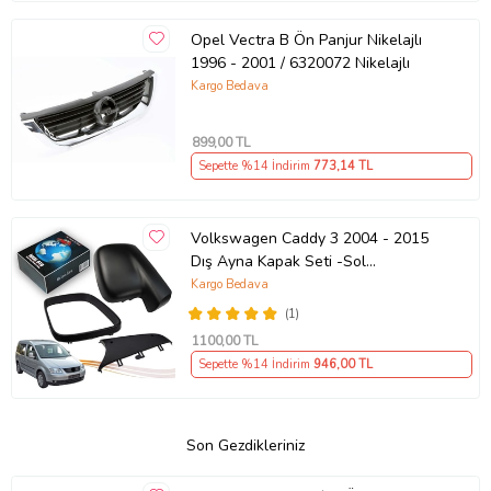
Opel Vectra B Ön Panjur Nikelajlı
1996 - 2001 / 6320072 Nikelajlı
Kargo Bedava
899
,00 TL
Sepette %14 İndirim
773
,14 TL
Volkswagen Caddy 3 2004 - 2015
Dış Ayna Kapak Seti -Sol
7E18575289 B9
Kargo Bedava
(1)
1100
,00 TL
Sepette %14 İndirim
946
,00 TL
Son Gezdikleriniz