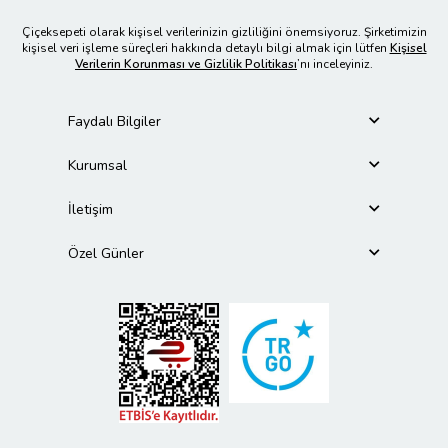
Çiçeksepeti olarak kişisel verilerinizin gizliliğini önemsiyoruz. Şirketimizin
kişisel veri işleme süreçleri hakkında detaylı bilgi almak için lütfen
Kişisel
Verilerin Korunması ve Gizlilik Politikası
’nı inceleyiniz.
Faydalı Bilgiler
Kurumsal
İletişim
Özel Günler