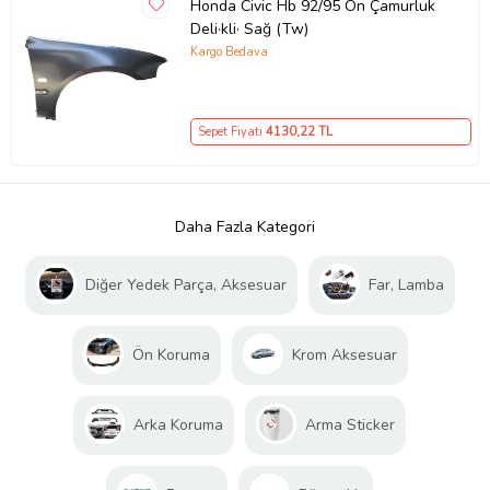
Honda Civic Hb 92/95 Ön Çamurluk
Deli·kli· Sağ (Tw)
Kargo Bedava
Sepet Fiyatı
4130
,22 TL
Daha Fazla Kategori
Diğer Yedek Parça, Aksesuar
Far, Lamba
Ön Koruma
Krom Aksesuar
Arka Koruma
Arma Sticker