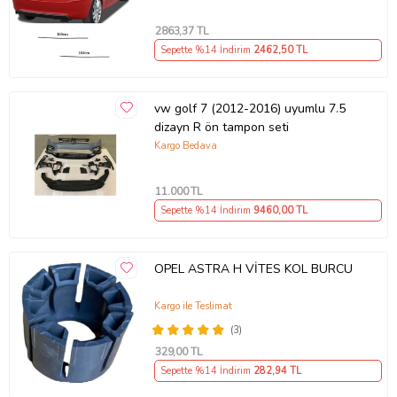
2863
,37 TL
Sepette %14 İndirim
2462
,50 TL
vw golf 7 (2012-2016) uyumlu 7.5
dizayn R ön tampon seti
Kargo Bedava
11.000
TL
Sepette %14 İndirim
9460
,00 TL
OPEL ASTRA H VİTES KOL BURCU
Kargo ile Teslimat
(3)
329
,00 TL
Sepette %14 İndirim
282
,94 TL