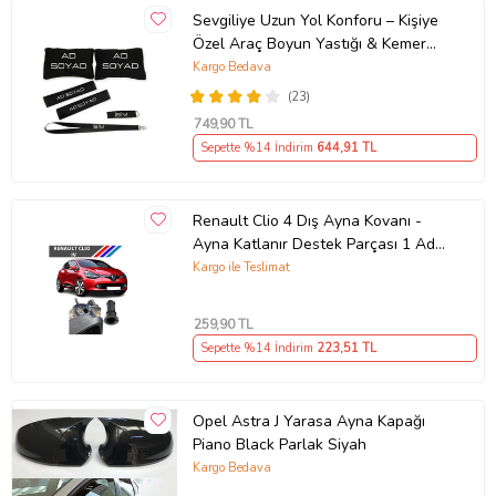
Sevgiliye Uzun Yol Konforu – Kişiye
Özel Araç Boyun Yastığı & Kemer
Pedi Hediye Seti
Kargo Bedava
(23)
749
,90 TL
Sepette %14 İndirim
644
,91 TL
Renault Clio 4 Dış Ayna Kovanı -
Ayna Katlanır Destek Parçası 1 Adet
490307706 M3625
Kargo ile Teslimat
259
,90 TL
Sepette %14 İndirim
223
,51 TL
Opel Astra J Yarasa Ayna Kapağı
Piano Black Parlak Siyah
Kargo Bedava