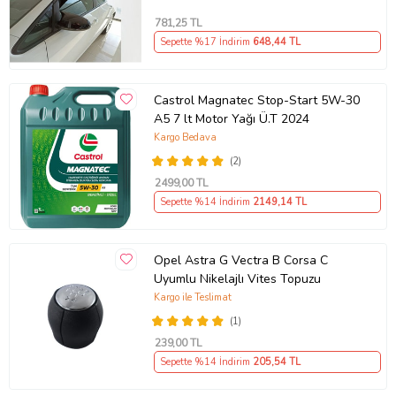
781
,25 TL
Sepette %17 İndirim
648
,44 TL
Castrol Magnatec Stop-Start 5W-30
A5 7 lt Motor Yağı Ü.T 2024
Kargo Bedava
(2)
2499
,00 TL
Sepette %14 İndirim
2149
,14 TL
Opel Astra G Vectra B Corsa C
Uyumlu Nikelajlı Vites Topuzu
Kargo ile Teslimat
(1)
239
,00 TL
Sepette %14 İndirim
205
,54 TL