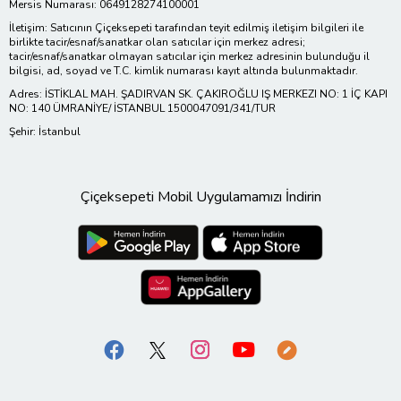
Mersis Numarası: 0649128274100001
İletişim: Satıcının Çiçeksepeti tarafından teyit edilmiş iletişim bilgileri ile
birlikte tacir/esnaf/sanatkar olan satıcılar için merkez adresi;
tacir/esnaf/sanatkar olmayan satıcılar için merkez adresinin bulunduğu il
bilgisi, ad, soyad ve T.C. kimlik numarası kayıt altında bulunmaktadır.
Adres: İSTİKLAL MAH. ŞADIRVAN SK. ÇAKIROĞLU IŞ MERKEZI NO: 1 İÇ KAPI
NO: 140 ÜMRANİYE/ İSTANBUL 1500047091/341/TUR
Şehir: İstanbul
Çiçeksepeti Mobil Uygulamamızı İndirin