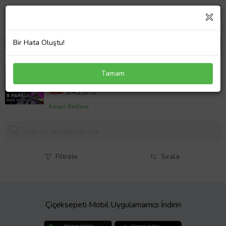
Bir Hata Oluştu!
Honda Crv Uyumlu Ayak Altı Aydınlatma
Tamam
700,00 TL
%7
649,
90 TL
Kargo Bedava
Filtrele
Sırala
Çiçeksepeti Mobil Uygulamamızı İndirin