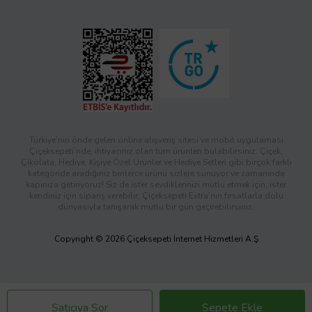
Türkiye’nin önde gelen online alışveriş sitesi ve mobil uygulaması
Çiçeksepeti’nde, ihtiyacınız olan tüm ürünleri bulabilirsiniz. Çiçek,
Çikolata, Hediye, Kişiye Özel Ürünler ve Hediye Setleri gibi birçok farklı
kategoride aradığınız binlerce ürünü sizlere sunuyor ve zamanında
kapınıza getiriyoruz! Siz de ister sevdiklerinizi mutlu etmek için, ister
kendiniz için sipariş verebilir; Çiçeksepeti Extra’nın fırsatlarla dolu
dünyasıyla tanışarak mutlu bir gün geçirebilirsiniz.
Copyright © 2026 Çiçeksepeti İnternet Hizmetleri A.Ş
Satıcıya Sor
Sepete Ekle