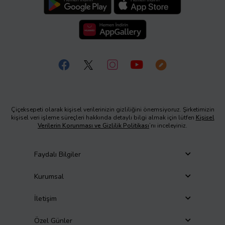
Çiçeksepeti olarak kişisel verilerinizin gizliliğini önemsiyoruz. Şirketimizin
kişisel veri işleme süreçleri hakkında detaylı bilgi almak için lütfen
Kişisel
Verilerin Korunması ve Gizlilik Politikası
’nı inceleyiniz.
Faydalı Bilgiler
Kurumsal
İletişim
Özel Günler