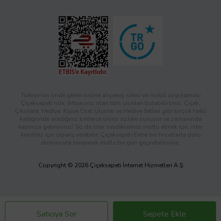
Türkiye’nin önde gelen online alışveriş sitesi ve mobil uygulaması
Çiçeksepeti’nde, ihtiyacınız olan tüm ürünleri bulabilirsiniz. Çiçek,
Çikolata, Hediye, Kişiye Özel Ürünler ve Hediye Setleri gibi birçok farklı
kategoride aradığınız binlerce ürünü sizlere sunuyor ve zamanında
kapınıza getiriyoruz! Siz de ister sevdiklerinizi mutlu etmek için, ister
kendiniz için sipariş verebilir; Çiçeksepeti Extra’nın fırsatlarla dolu
dünyasıyla tanışarak mutlu bir gün geçirebilirsiniz.
Copyright © 2026 Çiçeksepeti İnternet Hizmetleri A.Ş
Satıcıya Sor
Sepete Ekle