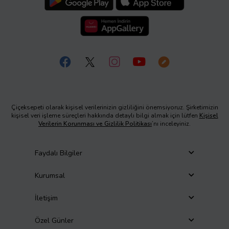
Çiçeksepeti olarak kişisel verilerinizin gizliliğini önemsiyoruz. Şirketimizin
kişisel veri işleme süreçleri hakkında detaylı bilgi almak için lütfen
Kişisel
Verilerin Korunması ve Gizlilik Politikası
’nı inceleyiniz.
Faydalı Bilgiler
Kurumsal
İletişim
Özel Günler