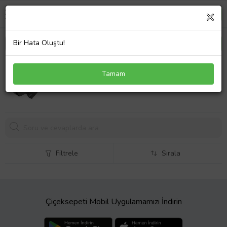
Bir Hata Oluştu!
Honda Dio 2021-2025 Uyumlu Korna Düğmesi
Tamam
189,
90 TL
Filtrele
Sırala
Çiçeksepeti Mobil Uygulamamızı İndirin