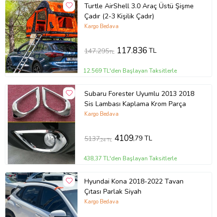
Turtle AirShell 3.0 Araç Üstü Şişme
Çadır (2-3 Kişilik Çadır)
Kargo Bedava
117.836
TL
147.295
TL
12.569 TL'den Başlayan Taksitlerle
Subaru Forester Uyumlu 2013 2018
Sis Lambası Kaplama Krom Parça
Kargo Bedava
4109
,79 TL
5137
,24 TL
438,37 TL'den Başlayan Taksitlerle
Hyundai Kona 2018-2022 Tavan
Çıtası Parlak Siyah
Kargo Bedava