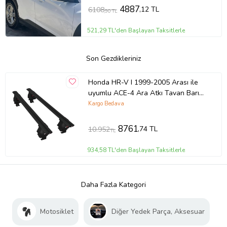
4887
,12 TL
6108
,90 TL
521,29 TL'den Başlayan Taksitlerle
Son Gezdikleriniz
Honda HR-V I 1999-2005 Arası ile
uyumlu ACE-4 Ara Atkı Tavan Barı
SİYAH
Kargo Bedava
8761
,74 TL
10.952
TL
934,58 TL'den Başlayan Taksitlerle
Daha Fazla Kategori
Motosiklet
Diğer Yedek Parça, Aksesuar