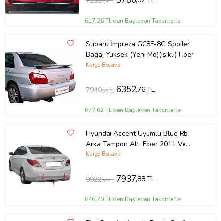
5786
,82 TL
7233
,53 TL
617,26 TL'den Başlayan Taksitlerle
Subaru İmpreza GC8F-8G Spoiler
Bagaj Yüksek (Yeni Md)(ışıklı) Fiber
Kargo Bedava
6352
,76 TL
7940
,95 TL
677,62 TL'den Başlayan Taksitlerle
Hyundai Accent Uyumlu Blue Rb
Arka Tampon Altı Fiber 2011 Ve
Sonrası
Kargo Bedava
7937
,88 TL
9922
,35 TL
846,70 TL'den Başlayan Taksitlerle