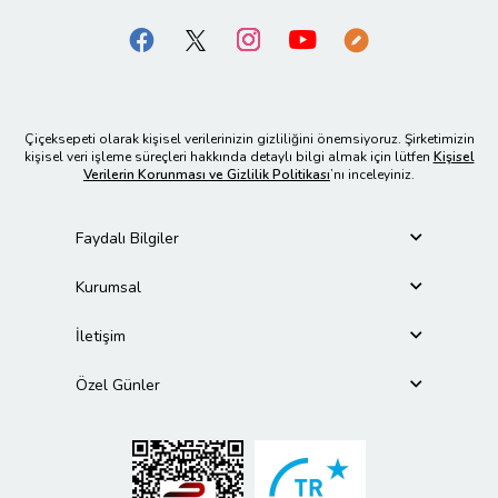
Çiçeksepeti olarak kişisel verilerinizin gizliliğini önemsiyoruz. Şirketimizin
kişisel veri işleme süreçleri hakkında detaylı bilgi almak için lütfen
Kişisel
Verilerin Korunması ve Gizlilik Politikası
’nı inceleyiniz.
Faydalı Bilgiler
Kurumsal
İletişim
Özel Günler