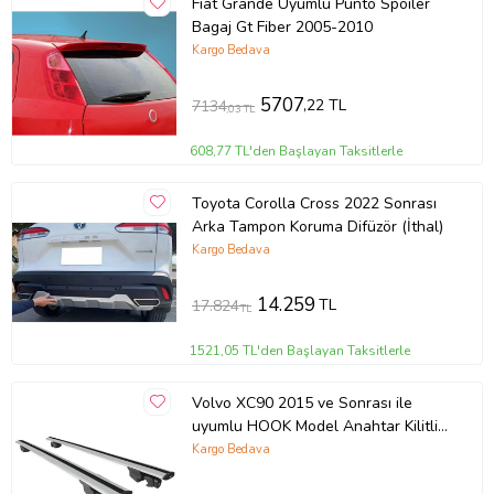
Fiat Grande Uyumlu Punto Spoiler
Bagaj Gt Fiber 2005-2010
Kargo Bedava
5707
,22 TL
7134
,03 TL
608,77 TL'den Başlayan Taksitlerle
Toyota Corolla Cross 2022 Sonrası
Arka Tampon Koruma Difüzör (İthal)
Kargo Bedava
14.259
TL
17.824
TL
1521,05 TL'den Başlayan Taksitlerle
Volvo XC90 2015 ve Sonrası ile
uyumlu HOOK Model Anahtar Kilitli
Ara Atkı Tavan Barı GRİ
Kargo Bedava