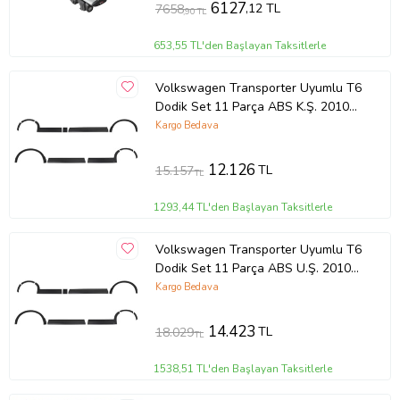
6127
,12 TL
7658
,90 TL
653,55 TL'den Başlayan Taksitlerle
Volkswagen Transporter Uyumlu T6
Dodik Set 11 Parça ABS K.Ş. 2010
2014 Model Aras
Kargo Bedava
12.126
TL
15.157
TL
1293,44 TL'den Başlayan Taksitlerle
Volkswagen Transporter Uyumlu T6
Dodik Set 11 Parça ABS U.Ş. 2010
2014 Model Arası
Kargo Bedava
14.423
TL
18.029
TL
1538,51 TL'den Başlayan Taksitlerle