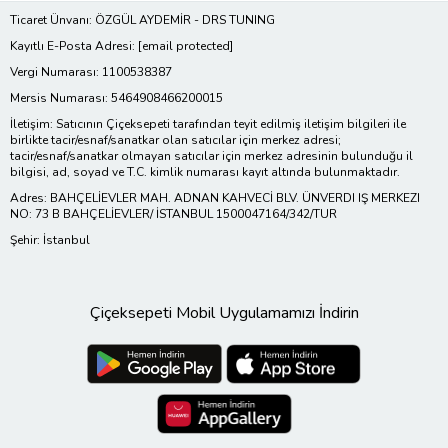
Ticaret Ünvanı: ÖZGÜL AYDEMİR - DRS TUNING
Kayıtlı E-Posta Adresi:
[email protected]
Vergi Numarası: 1100538387
Mersis Numarası: 5464908466200015
İletişim: Satıcının Çiçeksepeti tarafından teyit edilmiş iletişim bilgileri ile
birlikte tacir/esnaf/sanatkar olan satıcılar için merkez adresi;
tacir/esnaf/sanatkar olmayan satıcılar için merkez adresinin bulunduğu il
bilgisi, ad, soyad ve T.C. kimlik numarası kayıt altında bulunmaktadır.
Adres: BAHÇELİEVLER MAH. ADNAN KAHVECİ BLV. ÜNVERDI IŞ MERKEZI
NO: 73 B BAHÇELİEVLER/ İSTANBUL 1500047164/342/TUR
Şehir: İstanbul
Çiçeksepeti Mobil Uygulamamızı İndirin