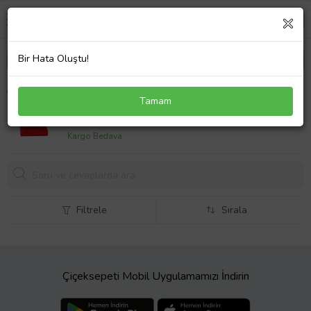
Bir Hata Oluştu!
Honda için 10 Adet Gövde Yan Kalıp Klipsi 75305
Tamam
SH4 003
375,
00 TL
Kargo Bedava
Filtrele
Sırala
Çiçeksepeti Mobil Uygulamamızı İndirin