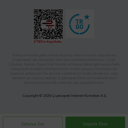
Türkiye’nin önde gelen online alışveriş sitesi ve mobil uygulaması
Çiçeksepeti’nde, ihtiyacınız olan tüm ürünleri bulabilirsiniz. Çiçek,
Çikolata, Hediye, Kişiye Özel Ürünler ve Hediye Setleri gibi birçok farklı
kategoride aradığınız binlerce ürünü sizlere sunuyor ve zamanında
kapınıza getiriyoruz! Siz de ister sevdiklerinizi mutlu etmek için, ister
kendiniz için sipariş verebilir; Çiçeksepeti Extra’nın fırsatlarla dolu
dünyasıyla tanışarak mutlu bir gün geçirebilirsiniz.
Copyright © 2026 Çiçeksepeti İnternet Hizmetleri A.Ş
Satıcıya Sor
Sepete Ekle