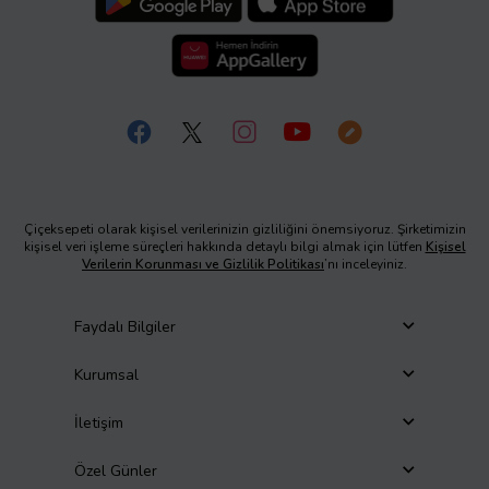
Çiçeksepeti olarak kişisel verilerinizin gizliliğini önemsiyoruz. Şirketimizin
kişisel veri işleme süreçleri hakkında detaylı bilgi almak için lütfen
Kişisel
Verilerin Korunması ve Gizlilik Politikası
’nı inceleyiniz.
Faydalı Bilgiler
Kurumsal
İletişim
Özel Günler