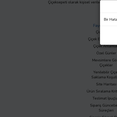
Çiçeksepeti olarak kişisel verilerinizin giz
Bir Hat
Faydalı Bilgil
Çiçek Bakımı
Çiçek Eşliğinde N
Çiçek Anlamla
Özel Günler
Mevsimlere Gö
Çiçekler
Yenilebilir Çiç
Saklama Koşull
Site Haritası
Ürün Sıralama Krit
Teslimat İpuçla
Sipariş Güncell
Süreçleri