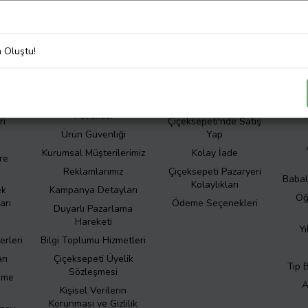
liliğini önemsiyoruz. Şirketimizin kişisel veri işleme süreçleri hakkında de
Korunması ve Gizlilik Politikası
’nı inceleyiniz.
a Oluştu!
er
Kurumsal
İletişim
Hakkımızda
Bize Ulaşın
S
otlar
Çiçeksepeti Müşteri
Sıkça Sorulan Sorular
Politikası
rı
Çiçeksepeti'nde Satış
Ürün Güvenliği
Yap
Kurumsal Müşterilerimiz
Kolay İade
re
Reklamlarımız
Çiçeksepeti Pazaryeri
Babal
Kolaylıkları
ek
Kampanya Detayları
Öğ
arı
Ödeme Seçenekleri
Duyarlı Pazarlama
Hareketi
Yı
erleri
Bilgi Toplumu Hizmetleri
rı
Çiçeksepeti Üyelik
Tıp 
Sözleşmesi
eme
A
Kişisel Verilerin
Korunması ve Gizlilik