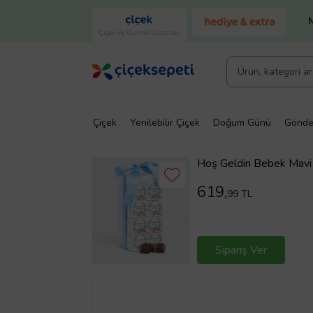
Çiçek ve Gurme Lezzetler
Çiçek
Yenilebilir Çiçek
Doğum Günü
Gönde
Hoş Geldin Bebek Mavi 
t Kutusu
619,
99 TL
Sipariş Ver