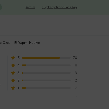
Yardım
Çiçeksepeti'nde Satış Yap
ye Özel
El Yapımı Hediye
5
70
4
8
3
3
2
2
m
1
7