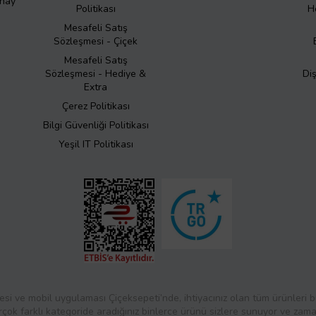
Onay
Politikası
H
Mesafeli Satış
Sözleşmesi - Çiçek
Mesafeli Satış
Sözleşmesi - Hediye &
Di
Extra
Çerez Politikası
Bilgi Güvenliği Politikası
Yeşil IT Politikası
esi ve mobil uygulaması Çiçeksepeti’nde, ihtiyacınız olan tüm ürünleri bul
rçok farklı kategoride aradığınız binlerce ürünü sizlere sunuyor ve zaman