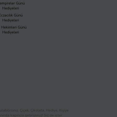
emşireler Günü
Hediyeleri
Eczacılık Günü
Hediyeleri
ş Hekimleri Günü
Hediyeleri
abilirsiniz. Çiçek, Çikolata, Hediye, Kişiye
ında kapınıza getiriyoruz! Siz de ister