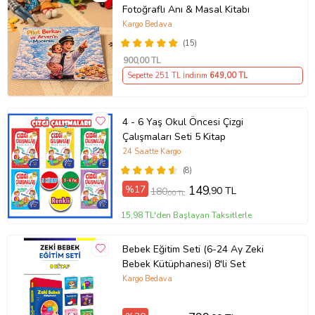
Fotoğraflı Anı & Masal Kitabı
Kargo Bedava
(15)
900
,00 TL
Sepette 251 TL İndirim
649
,00 TL
4 - 6 Yaş Okul Öncesi Çizgi
Çalışmaları Seti 5 Kitap
24 Saatte Kargo
(8)
%17
149
,90 TL
180
,00 TL
15,98 TL'den Başlayan Taksitlerle
Bebek Eğitim Seti (6-24 Ay Zeki
Bebek Kütüphanesi) 8'li Set
Kargo Bedava