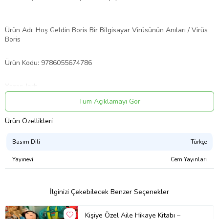
Ürün Adı: Hoş Geldin Boris Bir Bilgisayar Virüsünün Anıları / Virüs
Boris
Ürün Kodu: 9786055674786
Yazar: Jorh
Tüm Açıklamayı Gör
Basım Yılı: 2014
Ürün Özellikleri
Kapak Türü: Karton Kapak
Basım Dili
Türkçe
Sayfa Sayısı: 32
Yayınevi
Cem Yayınları
Kağıt Cinsi: Kitap Kağıdı
İlginizi Çekebilecek Benzer Seçenekler
Çevirmen:
Kişiye Özel Aile Hikaye Kitabı –
Ürün Kodu:
kcm89551152