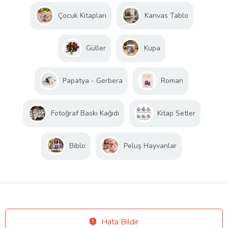
Çocuk Kitapları
Kanvas Tablo
Güller
Kupa
Papatya - Gerbera
Roman
Fotoğraf Baskı Kağıdı
Kitap Setler
Biblo
Peluş Hayvanlar
Hata Bildir