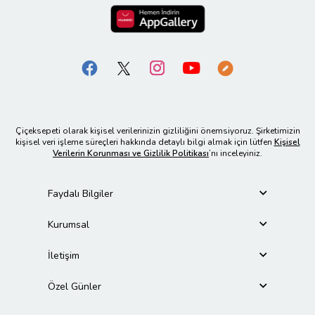
Çiçeksepeti olarak kişisel verilerinizin gizliliğini önemsiyoruz. Şirketimizin
kişisel veri işleme süreçleri hakkında detaylı bilgi almak için lütfen
Kişisel
Verilerin Korunması ve Gizlilik Politikası
’nı inceleyiniz.
Faydalı Bilgiler
Kurumsal
İletişim
Özel Günler