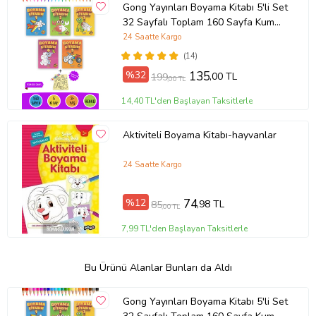
Gong Yayınları Boyama Kitabı 5'li Set
32 Sayfalı Toplam 160 Sayfa Kum
Boyama Hediyeli (Buz-Buz)
24 Saatte Kargo
(14)
%32
135
,00 TL
199
,00 TL
14,40 TL'den Başlayan Taksitlerle
Aktiviteli Boyama Kitabı-hayvanlar
24 Saatte Kargo
%12
74
,98 TL
85
,00 TL
7,99 TL'den Başlayan Taksitlerle
Bu Ürünü Alanlar Bunları da Aldı
Gong Yayınları Boyama Kitabı 5'li Set