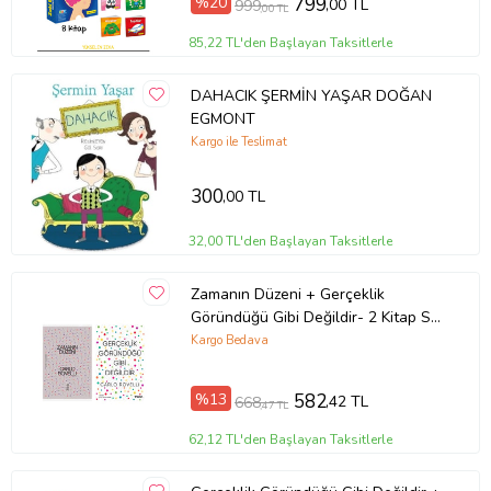
%20
799
,00 TL
999
,00 TL
85,22 TL'den Başlayan Taksitlerle
DAHACIK ŞERMİN YAŞAR DOĞAN
EGMONT
Kargo ile Teslimat
300
,00 TL
32,00 TL'den Başlayan Taksitlerle
Zamanın Düzeni + Gerçeklik
Göründüğü Gibi Değildir- 2 Kitap Set
- Iş Bankası Özel Set Zamanın
Kargo Bedava
Düzeni
%13
582
,42 TL
668
,47 TL
62,12 TL'den Başlayan Taksitlerle