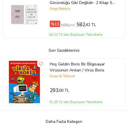
Göründüğü Gibi Değildir- 2 Kitap Set
- Iş Bankası Özel Set Zamanın
Kargo Bedava
Düzeni
%13
582
,42 TL
668
,47 TL
62,12 TL'den Başlayan Taksitlerle
Son Gezdikleriniz
Hoş Geldin Boris Bir Bilgisayar
Virüsünün Anıları / Virüs Boris
Kargo ile Teslimat
293
,00 TL
31,25 TL'den Başlayan Taksitlerle
Daha Fazla Kategori