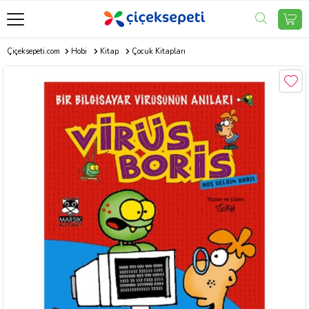
Çiçeksepeti.com
Hobi
Kitap
Çocuk Kitapları