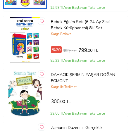
15,98 TL'den Başlayan Taksitlerle
Bebek Eğitim Seti (6-24 Ay Zeki
Bebek Kütüphanesi) 8'li Set
Kargo Bedava
%20
799
,00 TL
999
,00 TL
85,22 TL'den Başlayan Taksitlerle
DAHACIK ŞERMİN YAŞAR DOĞAN
EGMONT
Kargo ile Teslimat
300
,00 TL
32,00 TL'den Başlayan Taksitlerle
Zamanın Düzeni + Gerçeklik