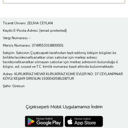
Ticaret Ünvanı: ZELİHA CEYLAN
Kayıtlı E-Posta Adresi:
[email protected]
Vergi Numarası: -
Mersis Numarası: 3749553318800001
İletişim: Satıcının Çiçeksepeti tarafından teyit edilmiş iletişim bilgileri ile
birlikte tacir/esnaf/sanatkar olan satıcılar için merkez adresi;
tacir/esnaf/sanatkar olmayan satıcılar için merkez adresinin bulunduğu il
bilgisi, ad, soyad ve T.C. kimlik numarası kayıt altında bulunmaktadır.
Adres: KURUKİRAZ MEVKİİ KURUKİRAZ KÜME EVLER NO: 37 CEYLANPINAR
KÖYÜ/ KEŞAP/ GİRESUN 1500043585/28/TUR
Şehir: Giresun
Çiçeksepeti Mobil Uygulamamızı İndirin