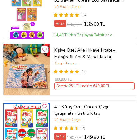
32 Sayfalı Toplam 160 Sayfa Kum
Boyama Hediyeli (Buz-Buz)
24 Saatte Kargo
(14)
%32
135
,00 TL
199
,00 TL
14,40 TL'den Başlayan Taksitlerle
Kişiye Özel Aile Hikaye Kitabı –
Fotoğraflı Anı & Masal Kitabı
Kargo Bedava
(15)
900
,00 TL
Sepette 251 TL İndirim
649
,00 TL
4 - 6 Yaş Okul Öncesi Çizgi
Çalışmaları Seti 5 Kitap
24 Saatte Kargo
(8)
%17
149
,90 TL
180
,00 TL