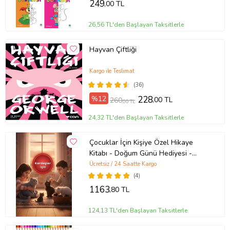
249
,00 TL
26,56 TL'den Başlayan Taksitlerle
Hayvan Çiftliği
Kargo ile Teslimat
(36)
%12
228
,00 TL
260
,00 TL
24,32 TL'den Başlayan Taksitlerle
Çocuklar İçin Kişiye Özel Hikaye
Kitabı - Doğum Günü Hediyesi -
Okuma Hediyesi
Ücretsiz / 24 Saatte Kargo
(4)
1163
,80 TL
124,13 TL'den Başlayan Taksitlerle