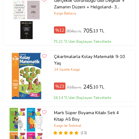
Gerçeklik Göründüğü Gibi Değildir +
Zamanın Düzeni + Helgoland- 3
Kitap Set - Iş Bankası Özel Set
Kargo Bedava
%12
705
,13 TL
804
,81 TL
75,21 TL'den Başlayan Taksitlerle
Çıkartmalarla Kolay Matematik 9-10
Yaş
24 Saatte Kargo
%23
245
,10 TL
318
,00 TL
26,14 TL'den Başlayan Taksitlerle
Martı Süper Boyama Kitabı Seti 4
Kitap A5 Boy
Kargo ile Teslimat
(13)