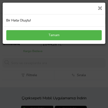
Bir Hata Oluştu!
Hp 15-da2033nt Notebook Batarya Laptop Pil
Tamam
Sepette %10 İndirim
1160
,29 TL
1044,
26 TL
Kargo Bedava
Filtrele
Sırala
Çiçeksepeti Mobil Uygulamamızı İndirin