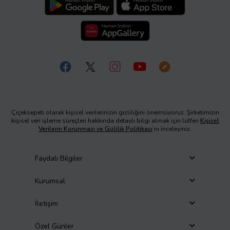
Çiçeksepeti olarak kişisel verilerinizin gizliliğini önemsiyoruz. Şirketimizin
kişisel veri işleme süreçleri hakkında detaylı bilgi almak için lütfen
Kişisel
Verilerin Korunması ve Gizlilik Politikası
’nı inceleyiniz.
Faydalı Bilgiler
Kurumsal
İletişim
Özel Günler