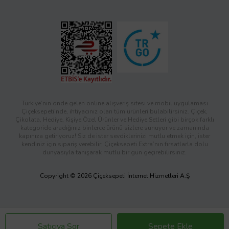
Türkiye’nin önde gelen online alışveriş sitesi ve mobil uygulaması
Çiçeksepeti’nde, ihtiyacınız olan tüm ürünleri bulabilirsiniz. Çiçek,
Çikolata, Hediye, Kişiye Özel Ürünler ve Hediye Setleri gibi birçok farklı
kategoride aradığınız binlerce ürünü sizlere sunuyor ve zamanında
kapınıza getiriyoruz! Siz de ister sevdiklerinizi mutlu etmek için, ister
kendiniz için sipariş verebilir; Çiçeksepeti Extra’nın fırsatlarla dolu
dünyasıyla tanışarak mutlu bir gün geçirebilirsiniz.
Copyright © 2026 Çiçeksepeti İnternet Hizmetleri A.Ş
Satıcıya Sor
Sepete Ekle