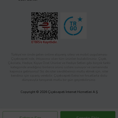
Türkiye’nin önde gelen online alışveriş sitesi ve mobil uygulaması
Çiçeksepeti’nde, ihtiyacınız olan tüm ürünleri bulabilirsiniz. Çiçek,
Çikolata, Hediye, Kişiye Özel Ürünler ve Hediye Setleri gibi birçok farklı
kategoride aradığınız binlerce ürünü sizlere sunuyor ve zamanında
kapınıza getiriyoruz! Siz de ister sevdiklerinizi mutlu etmek için, ister
kendiniz için sipariş verebilir; Çiçeksepeti Extra’nın fırsatlarla dolu
dünyasıyla tanışarak mutlu bir gün geçirebilirsiniz.
Copyright © 2026 Çiçeksepeti İnternet Hizmetleri A.Ş