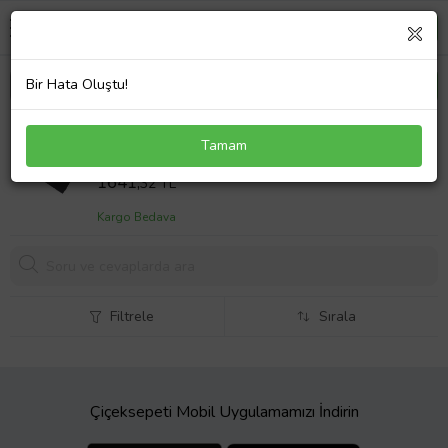
Bir Hata Oluştu!
Hp Envy 15-u300 x360, 15-u400 x360 Batarya ile
Tamam
Uyumlu Pil (Çok Renkli)
Sepet Fiyatı
1641,
32 TL
Kargo Bedava
Filtrele
Sırala
Çiçeksepeti Mobil Uygulamamızı İndirin