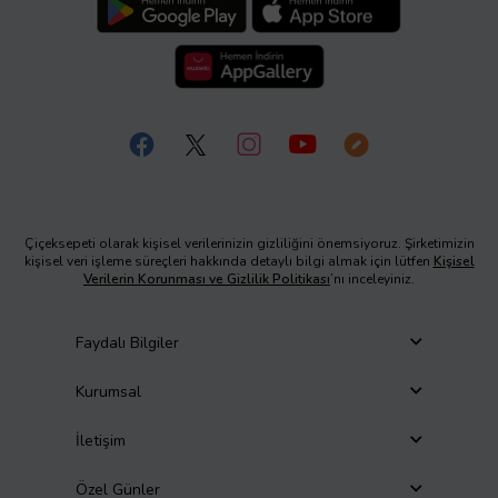
Çiçeksepeti olarak kişisel verilerinizin gizliliğini önemsiyoruz. Şirketimizin
kişisel veri işleme süreçleri hakkında detaylı bilgi almak için lütfen
Kişisel
Verilerin Korunması ve Gizlilik Politikası
’nı inceleyiniz.
Faydalı Bilgiler
Kurumsal
İletişim
Özel Günler