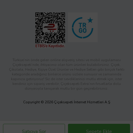
Türkiye’nin önde gelen online alışveriş sitesi ve mobil uygulaması
Çiçeksepeti’nde, ihtiyacınız olan tüm ürünleri bulabilirsiniz. Çiçek,
Çikolata, Hediye, Kişiye Özel Ürünler ve Hediye Setleri gibi birçok farklı
kategoride aradığınız binlerce ürünü sizlere sunuyor ve zamanında
kapınıza getiriyoruz! Siz de ister sevdiklerinizi mutlu etmek için, ister
kendiniz için sipariş verebilir; Çiçeksepeti Extra’nın fırsatlarla dolu
dünyasıyla tanışarak mutlu bir gün geçirebilirsiniz.
Copyright © 2026 Çiçeksepeti İnternet Hizmetleri A.Ş
Satıcıya Sor
Sepete Ekle