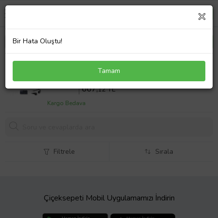
Bir Hata Oluştu!
Hp G6031EA Adaptör Laptop Şarj Aleti
Tamam
Sepette %10 İndirim
741
,24 TL
667,
12 TL
Kargo Bedava
Filtrele
Sırala
Çiçeksepeti Mobil Uygulamamızı İndirin