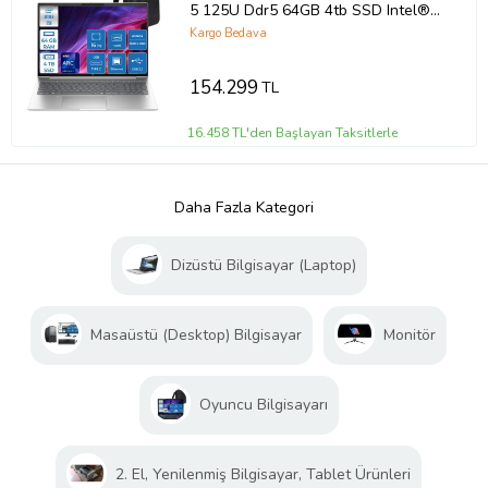
5 125U Ddr5 64GB 4tb SSD Intel®
Aı Boost 16 Wuxga IPS Windows 11
Kargo Bedava
Home Taşınabilir Bilgisayar
9Y7S7ETH20 + Zettaçanta
154.299
TL
16.458 TL'den Başlayan Taksitlerle
Daha Fazla Kategori
Dizüstü Bilgisayar (Laptop)
Masaüstü (Desktop) Bilgisayar
Monitör
Oyuncu Bilgisayarı
2. El, Yenilenmiş Bilgisayar, Tablet Ürünleri