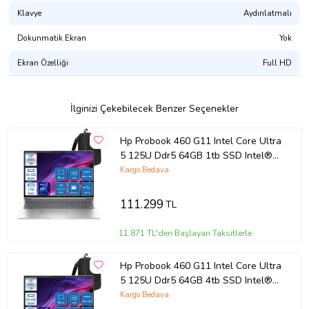
Klavye
Aydınlatmalı
Dokunmatik Ekran
Yok
Ekran Özelliği
Full HD
İlginizi Çekebilecek Benzer Seçenekler
Hp Probook 460 G11 Intel Core Ultra
5 125U Ddr5 64GB 1tb SSD Intel®
Aı Boost 16 Wuxga IPS Windows 11
Kargo Bedava
Home Taşınabilir Bilgisayar
9Y7S7ETH18 + Zettaçanta
111.299
TL
11.871 TL'den Başlayan Taksitlerle
Hp Probook 460 G11 Intel Core Ultra
5 125U Ddr5 64GB 4tb SSD Intel®
Aı Boost 16 Wuxga IPS Windows 11
Kargo Bedava