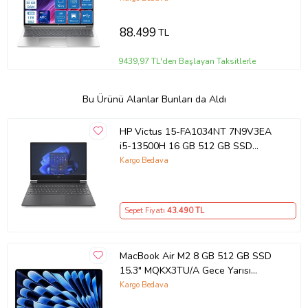
Pro Taşınabilir Bilgisayar
9Y7S7ETP10 + Zettaçanta
88.499
TL
9439,97 TL'den Başlayan Taksitlerle
Bu Ürünü Alanlar Bunları da Aldı
HP Victus 15-FA1034NT 7N9V3EA
i5-13500H 16 GB 512 GB SSD
RTX4050 15.6" Full HD Gaming
Kargo Bedava
Laptop Outlet
Sepet Fiyatı
43.490
TL
MacBook Air M2 8 GB 512 GB SSD
15.3" MQKX3TU/A Gece Yarısı
Outlet (Açıklamayı Okuyunuz)
Kargo Bedava