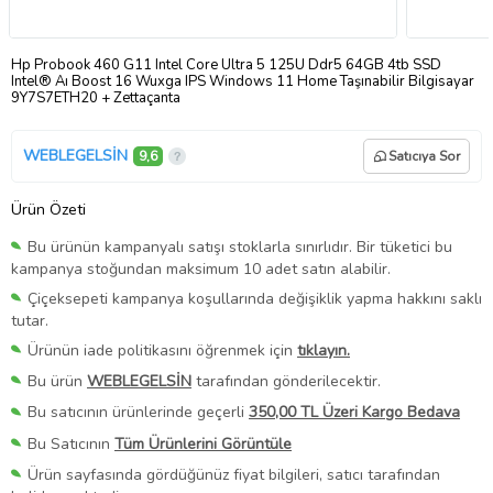
Hp Probook 460 G11 Intel Core Ultra 5 125U Ddr5 64GB 4tb SSD
Intel® Aı Boost 16 Wuxga IPS Windows 11 Home Taşınabilir Bilgisayar
9Y7S7ETH20 + Zettaçanta
WEBLEGELSİN
9,6
Satıcıya Sor
Ürün Özeti
Bu ürünün kampanyalı satışı stoklarla sınırlıdır. Bir tüketici bu
kampanya stoğundan maksimum 10 adet satın alabilir.
Çiçeksepeti kampanya koşullarında değişiklik yapma hakkını saklı
tutar.
Ürünün iade politikasını öğrenmek için
tıklayın.
Bu ürün
WEBLEGELSİN
tarafından gönderilecektir.
Bu satıcının ürünlerinde geçerli
350,00 TL Üzeri Kargo Bedava
Bu Satıcının
Tüm Ürünlerini Görüntüle
Ürün sayfasında gördüğünüz fiyat bilgileri, satıcı tarafından