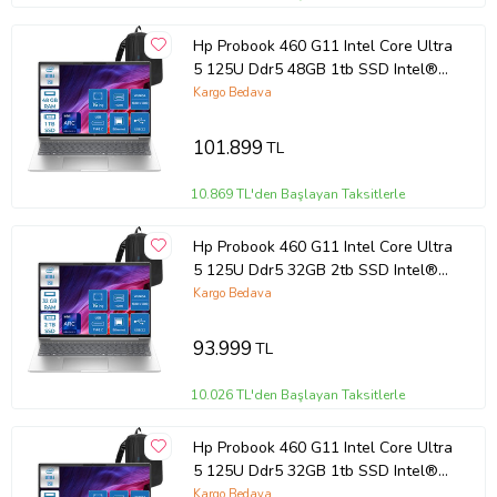
Hp Probook 460 G11 Intel Core Ultra
5 125U Ddr5 48GB 1tb SSD Intel®
Aı Boost 16 Wuxga IPS Windows 11
Kargo Bedava
Pro Taşınabilir Bilgisayar
9Y7S7ETP14 + Zettaçanta
101.899
TL
10.869 TL'den Başlayan Taksitlerle
Hp Probook 460 G11 Intel Core Ultra
5 125U Ddr5 32GB 2tb SSD Intel®
Aı Boost 16 Wuxga IPS Windows 11
Kargo Bedava
Pro Taşınabilir Bilgisayar
9Y7S7ETP11 + Zettaçanta
93.999
TL
10.026 TL'den Başlayan Taksitlerle
Hp Probook 460 G11 Intel Core Ultra
5 125U Ddr5 32GB 1tb SSD Intel®
Aı Boost 16 Wuxga IPS Windows 11
Kargo Bedava