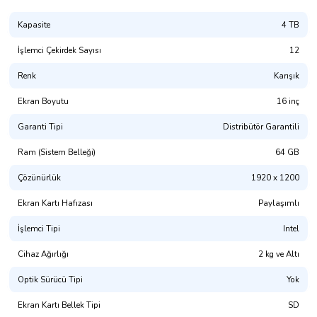
Kapasite
4 TB
İşlemci Çekirdek Sayısı
12
Renk
Karışık
Ekran Boyutu
16 inç
Garanti Tipi
Distribütör Garantili
Ram (Sistem Belleği)
64 GB
Çözünürlük
1920 x 1200
Ekran Kartı Hafızası
Paylaşımlı
İşlemci Tipi
Intel
Cihaz Ağırlığı
2 kg ve Altı
Optik Sürücü Tipi
Yok
Ekran Kartı Bellek Tipi
SD