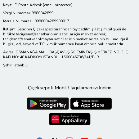
Kayıtlı E-Posta Adresi:
[email protected]
Vergi Numarası: 9980842899
Mersis Numarası: 0998084289900017
İletişim: Satıcının Çiçeksepeti tarafından teyit edilmiş iletişim bilgileri ile
birlikte tacir/esnaf/sanatkar olan satıcılar için merkez adresi;
tacir/esnaf/sanatkar olmayan satıcılar için merkez adresinin bulunduğu il
bilgisi, ad, soyad ve T.C. kimlik numarası kayıt altında bulunmaktadır.
Adres: OSMANAĞA MAH. BAŞÇAVUŞ SK. EMINTAŞ IŞ MERKEZI NO: 3 İÇ
KAPI NO: 48 KADIKÖY/ İSTANBUL 1500046736/341/TUR
Şehir: İstanbul
Çiçeksepeti Mobil Uygulamamızı İndirin