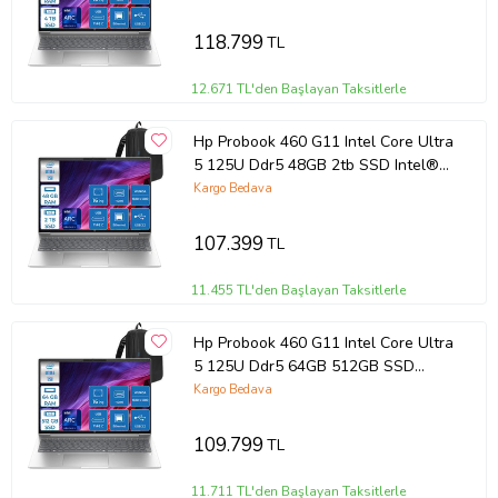
11 Pro Taşınabilir Bilgisayar
9Y7S7ETP04 + Zettaçanta
118.799
TL
12.671 TL'den Başlayan Taksitlerle
Hp Probook 460 G11 Intel Core Ultra
5 125U Ddr5 48GB 2tb SSD Intel®
Aı Boost 16 Wuxga IPS Windows 11
Kargo Bedava
Pro Taşınabilir Bilgisayar
9Y7S7ETP15 + Zettaçanta
107.399
TL
11.455 TL'den Başlayan Taksitlerle
Hp Probook 460 G11 Intel Core Ultra
5 125U Ddr5 64GB 512GB SSD
Intel® Aı Boost 16 Wuxga IPS
Kargo Bedava
Windows 11 Pro Taşınabilir
Bilgisayar 9Y7S7ETP17 +
109.799
TL
Zettaçanta
11.711 TL'den Başlayan Taksitlerle