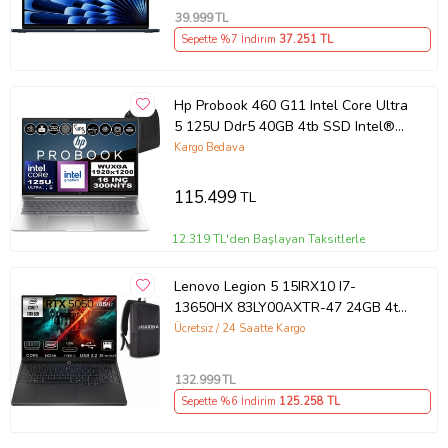
39.999
TL
Sepette %7 İndirim
37.251
TL
Hp Probook 460 G11 Intel Core Ultra
5 125U Ddr5 40GB 4tb SSD Intel®
Aı Boost 16" Wuxga IPS Freedos
Kargo Bedava
Taşınabilir Bilgisayar A23BKEAF16 +
Zetta Çanta
115.499
TL
12.319 TL'den Başlayan Taksitlerle
Lenovo Legion 5 15IRX10 I7-
13650HX 83LY00AXTR-47 24GB 4tb
RTX5060 8gb W11PRO 15.3"
Ücretsiz / 24 Saatte Kargo
Wuxga Gaming Laptop
132.999
TL
Sepette %6 İndirim
125.258
TL