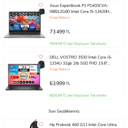
Asus Expertbook P1 P1403CVA-
I58512G0D Intel Core I5-13420H
40GB Ddr5 256GB SSD
Kargo Bedava
WINDOWS11HOME 14" Fhd Intel
UHD Taşınabilir Bilgisayar
73.499
TL
WXI58512G0DH21+ZETTAÇANTA
7839,99 TL'den Başlayan Taksitlerle
DELL VOSTRO 3530 İntel Core i5-
1334U 32gb 2tb SSD FHD 15.6"
120HZ W11Home
Kargo Bedava
WN1611PVNB352034+ZettaÇanta
63.999
TL
6826,66 TL'den Başlayan Taksitlerle
Son Gezdikleriniz
Hp Probook 460 G11 Intel Core Ultra