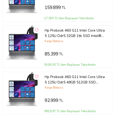
Pro Taşınabilir Bilgisayar
9Y7S7ETP20 + Zettaçanta
159.899
TL
17.055 TL'den Başlayan Taksitlerle
Hp Probook 460 G11 Intel Core Ultra
5 125U Ddr5 32GB 1tb SSD Intel®
Aı Boost 16 Wuxga IPS Windows 11
Kargo Bedava
Home Taşınabilir Bilgisayar
9Y7S7ETH10 + Zettaçanta
85.399
TL
9109,30 TL'den Başlayan Taksitlerle
Hp Probook 460 G11 Intel Core Ultra
5 125U Ddr5 48GB 512GB SSD
Intel® Aı Boost 16 Wuxga IPS
Kargo Bedava
Windows 11 Home Taşınabilir
Bilgisayar 9Y7S7ETH13 +
92.999
TL
Zettaçanta
9919,97 TL'den Başlayan Taksitlerle