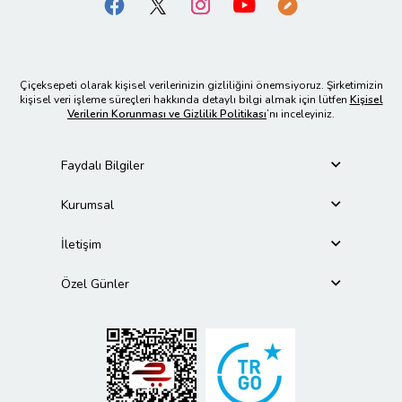
Çiçeksepeti olarak kişisel verilerinizin gizliliğini önemsiyoruz. Şirketimizin
kişisel veri işleme süreçleri hakkında detaylı bilgi almak için lütfen
Kişisel
Verilerin Korunması ve Gizlilik Politikası
’nı inceleyiniz.
Faydalı Bilgiler
Kurumsal
İletişim
Özel Günler