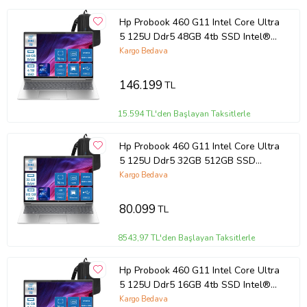
Hp Probook 460 G11 Intel Core Ultra
5 125U Ddr5 48GB 4tb SSD Intel®
Aı Boost 16 Wuxga IPS Windows 11
Kargo Bedava
Pro Taşınabilir Bilgisayar
9Y7S7ETP16 + Zettaçanta
146.199
TL
15.594 TL'den Başlayan Taksitlerle
Hp Probook 460 G11 Intel Core Ultra
5 125U Ddr5 32GB 512GB SSD
Intel® Aı Boost 16 Wuxga IPS
Kargo Bedava
Windows 11 Home Taşınabilir
Bilgisayar 9Y7S7ETH09 +
80.099
TL
Zettaçanta
8543,97 TL'den Başlayan Taksitlerle
Hp Probook 460 G11 Intel Core Ultra
5 125U Ddr5 16GB 4tb SSD Intel®
Aı Boost 16" Wuxga IPS Windows
Kargo Bedava