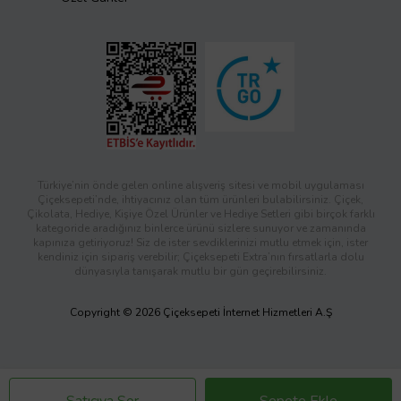
Türkiye’nin önde gelen online alışveriş sitesi ve mobil uygulaması
Çiçeksepeti’nde, ihtiyacınız olan tüm ürünleri bulabilirsiniz. Çiçek,
Çikolata, Hediye, Kişiye Özel Ürünler ve Hediye Setleri gibi birçok farklı
kategoride aradığınız binlerce ürünü sizlere sunuyor ve zamanında
kapınıza getiriyoruz! Siz de ister sevdiklerinizi mutlu etmek için, ister
kendiniz için sipariş verebilir; Çiçeksepeti Extra’nın fırsatlarla dolu
dünyasıyla tanışarak mutlu bir gün geçirebilirsiniz.
Copyright © 2026 Çiçeksepeti İnternet Hizmetleri A.Ş