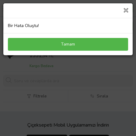
Bir Hata Oluştu!
Hp ProBook 470 G4 Batarya ile Uyumlu Pil RR03XL
Tamam
(Çok Renkli)
Sepet Fiyatı
1331,
34 TL
Kargo Bedava
Filtrele
Sırala
Çiçeksepeti Mobil Uygulamamızı İndirin