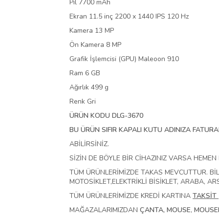
Pil 7700 mAh
Ekran 11.5 inç 2200 x 1440 IPS 120 Hz
Kamera 13 MP
Ön Kamera 8 MP
Grafik İşlemcisi (GPU) Maleoon 910
Ram 6 GB
Ağırlık 499 g
Renk Gri
ÜRÜN KODU DLG-3670
BU ÜRÜN SIFIR KAPALI KUTU ADINIZA FATURAL
ABİLİRSİNİZ.
SİZİN DE BÖYLE BİR CİHAZINIZ VARSA HEMEN
TÜM ÜRÜNLERİMİZDE TAKAS MEVCUTTUR. Bİ
MOTOSİKLET,ELEKTRİKLİ BİSİKLET, ARABA, AR
TÜM ÜRÜNLERİMİZDE KREDİ KARTINA
TAKSİT
MAĞAZALARIMIZDAN
ÇANTA, MOUSE
,
MOUSEP