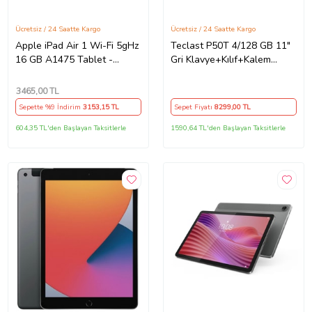
Ücretsiz / 24 Saatte Kargo
Ücretsiz / 24 Saatte Kargo
Apple iPad Air 1 Wi-Fi 5gHz
Teclast P50T 4/128 GB 11"
16 GB A1475 Tablet -
Gri Klavye+Kılıf+Kalem
Outlet
(Resmi Distribütör Garantili)
3465
,00 TL
Sepette %9 İndirim
3153
,15 TL
Sepet Fiyatı
8299
,00 TL
604,35 TL'den Başlayan Taksitlerle
1590,64 TL'den Başlayan Taksitlerle