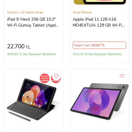
Ücretsiz / 24 Saatte Kargo
Kargo Bedava
iPad 9. Nesil 256 GB 10.2"
Apple iPad 11 128 A16
Wi-Fi Gümüş Tablet (Apple
MD4E4TU/A 128 GB Wi-Fi
Türkiye Garantili)
11" Tablet Sarı
22.700
Sepet Fiyatı
22.027
TL
TL
4350,83 TL'den Başlayan Taksitlerle
4221,99 TL'den Başlayan Taksitlerle