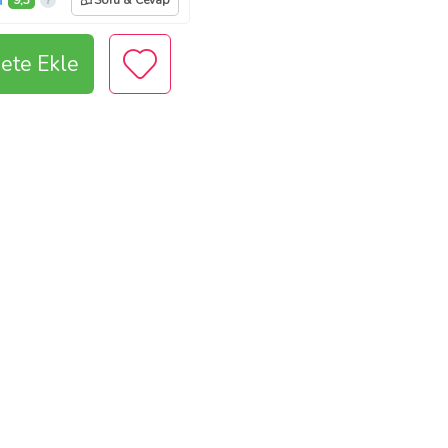
İ
9,3
Soru & Cevap
ete Ekle