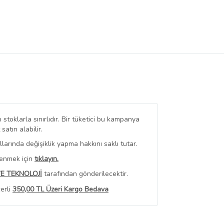
stoklarla sınırlıdır. Bir tüketici bu kampanya
tın alabilir.
arında değişiklik yapma hakkını saklı tutar.
renmek için
tıklayın.
VE TEKNOLOJİ
tarafından gönderilecektir.
erli
350,00 TL Üzeri Kargo Bedava
 Görüntüle
iyat bilgileri, satıcı tarafından