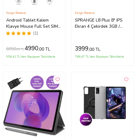
Kargo Bedava
Kargo Bedava
Android Tablet Kalem
SPRANGE L8 Plus 8" IPS
Klavye Mouse Full Set SIM
Ekran 4 Çekirdek 3GB /
Kartlı BTK Kayıtlı 10.1 İnç
64GB Tablet Pc - Siyah
(1)
T17 Pro Max Koyu Gri
4990
3999
6050
,00 TL
,00 TL
,00 TL
956,41 TL'den Başlayan Taksitlerle
766,47 TL'den Başlayan Taksitlerle