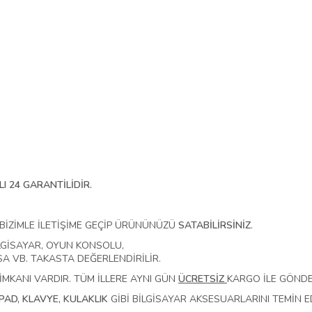
I 24 GARANTİLİDİR.
 BİZİMLE İLETİŞİME GEÇİP ÜRÜNÜNÜZÜ
SATABİLİRSİNİZ
.
LGİSAYAR, OYUN KONSOLU,
SA VB. TAKASTA DEĞERLENDİRİLİR.
İMKANI VARDIR. TÜM İLLERE AYNI GÜN
ÜCRETSİZ
KARGO İLE GÖNDER
AD, KLAVYE, KULAKLIK
GİBİ BİLGİSAYAR AKSESUARLARINI TEMİN E