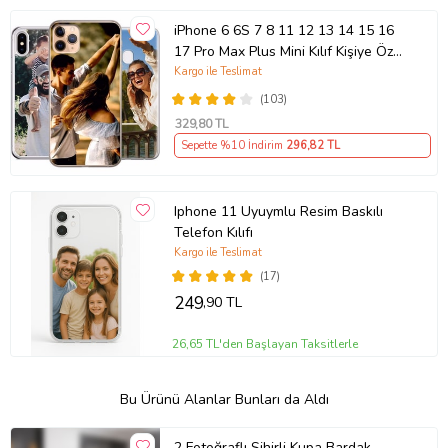
iPhone 6 6S 7 8 11 12 13 14 15 16
17 Pro Max Plus Mini Kılıf Kişiye Özel
Resimli Fotoğraflı Silikon
Kargo ile Teslimat
(103)
329
,80 TL
Sepette %10 İndirim
296
,82 TL
Iphone 11 Uyuymlu Resim Baskılı
Telefon Kılıfı
Kargo ile Teslimat
(17)
249
,90 TL
26,65 TL'den Başlayan Taksitlerle
Bu Ürünü Alanlar Bunları da Aldı
2 Fotoğraflı Sihirli Kupa Bardak