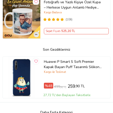
Fotoğraflı ve Yazılı Kişiye Özel Kupa
– Herkese Uygun Anlamlı Hediye
Porselen Baskılı Kupa (Beyaz)
Kargo Bedava
(106)
Sepet Fiyatı
525
,20 TL
Son Gezdikleriniz
Huawei P Smart S Soft Premier
Kapak Bayan Puff Tasarımlı Silikon
Kılıf - Lacivert (Şeffaf)
Kargo ile Teslimat
%48
259
,90 TL
499
,90 TL
27,72 TL'den Başlayan Taksitlerle
Daha Fazla Kategori