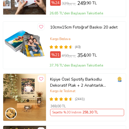
%24
249
,90 TL
329
,00 TL
26,65 TL'den Başlayan Taksitlerle
10cmx15cm Fotoğraf Baskısı 20 adet
Kargo Bedava
(40)
%21
354
,00 TL
450
,00 TL
37,76 TL'den Başlayan Taksitlerle
Kişiye Özel Spotify Barkodlu
Dekoratif Plak + 2 Anahtarlık
Babaya Anneye Sevgiliye Arkadaşa
Kargo ile Teslimat
Hediye
(2441)
369
,00 TL
Sepette %30 İndirim
258
,30 TL