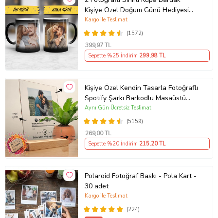
Kişiye Özel Doğum Günü Hediyesi
Sevgiliye Hediye Anneye Babaya
Kargo ile Teslimat
Ablaya Abiye Kız Erkek Kardeşe
(1572)
Arkadaşa Resimli Günü Yıl Dönümü
399
,97 TL
Hediyesi
Sepette %25 İndirim
299
,98 TL
Kişiye Özel Kendin Tasarla Fotoğraflı
Spotify Şarkı Barkodlu Masaüstü
Plak Fotoğraf Çerçevesi
Aynı Gün Ücretsiz Teslimat
(5159)
269
,00 TL
Sepette %20 İndirim
215
,20 TL
Polaroid Fotoğraf Baskı - Pola Kart -
30 adet
Kargo ile Teslimat
(224)