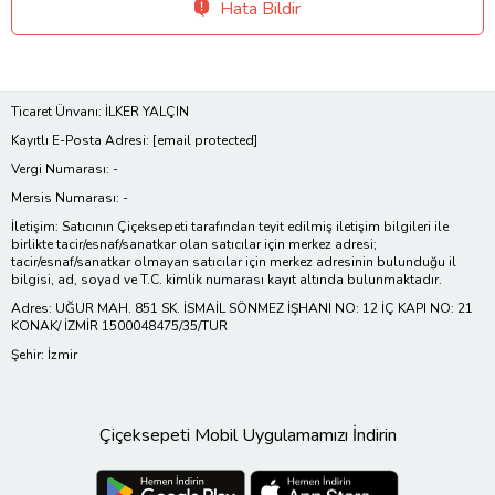
Hata Bildir
Ticaret Ünvanı: İLKER YALÇIN
Kayıtlı E-Posta Adresi:
[email protected]
Vergi Numarası: -
Mersis Numarası: -
İletişim: Satıcının Çiçeksepeti tarafından teyit edilmiş iletişim bilgileri ile
birlikte tacir/esnaf/sanatkar olan satıcılar için merkez adresi;
tacir/esnaf/sanatkar olmayan satıcılar için merkez adresinin bulunduğu il
bilgisi, ad, soyad ve T.C. kimlik numarası kayıt altında bulunmaktadır.
Adres: UĞUR MAH. 851 SK. İSMAİL SÖNMEZ İŞHANI NO: 12 İÇ KAPI NO: 21
KONAK/ İZMİR 1500048475/35/TUR
Şehir: İzmir
Çiçeksepeti Mobil Uygulamamızı İndirin