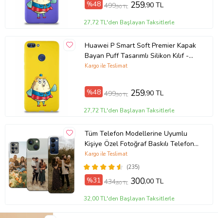
%48
259
,90 TL
499
,90 TL
Ürün Kodu:
kcm17972561
27,72 TL'den Başlayan Taksitlerle
Huawei P Smart Soft Premier Kapak
Bayan Puff Tasarımlı Silikon Kılıf -
Sarı (Şeffaf)
Kargo ile Teslimat
%48
259
,90 TL
499
,90 TL
27,72 TL'den Başlayan Taksitlerle
Tüm Telefon Modellerine Uyumlu
Kişiye Özel Fotoğraf Baskılı Telefon
Kılıfı
Kargo ile Teslimat
(235)
%31
300
,00 TL
434
,80 TL
32,00 TL'den Başlayan Taksitlerle