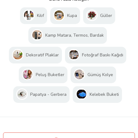
Kılıf
Kupa
Güller
Kamp Matara, Termos, Bardak
Dekoratif Plaklar
Fotoğraf Baskı Kağıdı
Peluş Buketler
Gümüş Kolye
Papatya - Gerbera
Kelebek Buketi