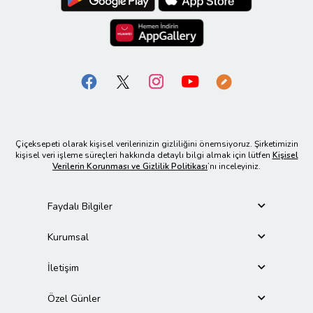
Çiçeksepeti olarak kişisel verilerinizin gizliliğini önemsiyoruz. Şirketimizin
kişisel veri işleme süreçleri hakkında detaylı bilgi almak için lütfen
Kişisel
Verilerin Korunması ve Gizlilik Politikası
’nı inceleyiniz.
Faydalı Bilgiler
Kurumsal
İletişim
Özel Günler