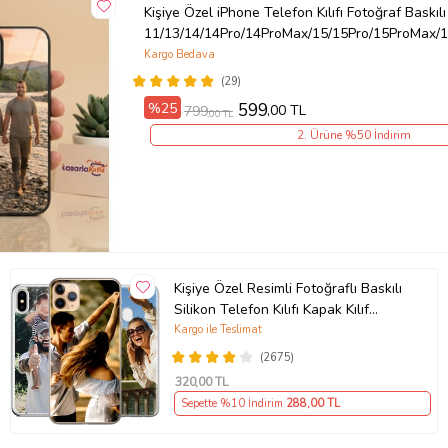
Kişiye Özel iPhone Telefon Kılıfı Fotoğraf Baskılı
11/13/14/14Pro/14ProMax/15/15Pro/15ProMax/1
Kargo Bedava
(29)
%25
599
,00 TL
799
,00 TL
2. Ürüne %50 İndirim
Kişiye Özel Resimli Fotoğraflı Baskılı
Silikon Telefon Kılıfı Kapak Kılıf
(Telefon Modelleri Açıklamada)
Kargo ile Teslimat
(2675)
320
,00 TL
Sepette %10 İndirim
288
,00 TL