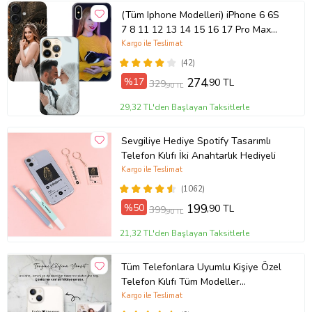
(Tüm Iphone Modelleri) iPhone 6 6S
7 8 11 12 13 14 15 16 17 Pro Max
Plus Mini Kişiye Özel Resimli
Kargo ile Teslimat
Fotoğraflı Kılıf
(42)
%17
274
,90 TL
329
,90 TL
29,32 TL'den Başlayan Taksitlerle
Sevgiliye Hediye Spotify Tasarımlı
Telefon Kılıfı İki Anahtarlık Hediyeli
Kargo ile Teslimat
(1062)
%50
199
,90 TL
399
,90 TL
21,32 TL'den Başlayan Taksitlerle
Tüm Telefonlara Uyumlu Kişiye Özel
Telefon Kılıfı Tüm Modeller
Açıklamada
Kargo ile Teslimat