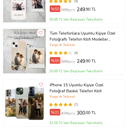
(9)
%50
249
,90 TL
500
,00 TL
26,65 TL'den Başlayan Taksitlerle
Tüm Telefonlara Uyumlu Kişiye Özel
Fotoğraflı Telefon Kılıfı Modeller
Açıklamada
Kargo ile Teslimat
(4)
%50
249
,90 TL
500
,00 TL
26,65 TL'den Başlayan Taksitlerle
iPhone 15 Uyumlu Kişiye Özel
Fotoğraf Baskılı Telefon Kılıfı
Kargo ile Teslimat
(7)
%31
300
,00 TL
434
,80 TL
32,00 TL'den Başlayan Taksitlerle