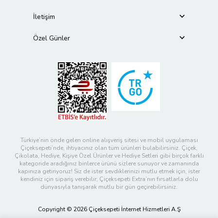
İletişim
Özel Günler
Türkiye’nin önde gelen online alışveriş sitesi ve mobil uygulaması
Çiçeksepeti’nde, ihtiyacınız olan tüm ürünleri bulabilirsiniz. Çiçek,
Çikolata, Hediye, Kişiye Özel Ürünler ve Hediye Setleri gibi birçok farklı
kategoride aradığınız binlerce ürünü sizlere sunuyor ve zamanında
kapınıza getiriyoruz! Siz de ister sevdiklerinizi mutlu etmek için, ister
kendiniz için sipariş verebilir; Çiçeksepeti Extra’nın fırsatlarla dolu
dünyasıyla tanışarak mutlu bir gün geçirebilirsiniz.
Copyright © 2026 Çiçeksepeti İnternet Hizmetleri A.Ş