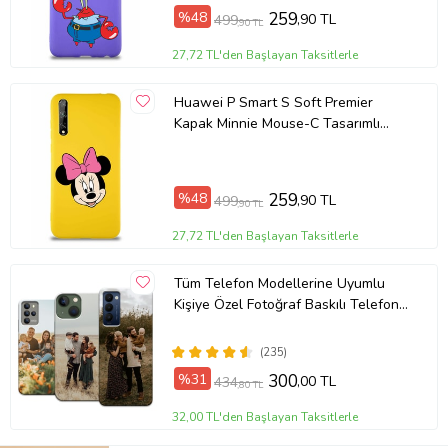
%48
259
,90 TL
499
,90 TL
27,72 TL'den Başlayan Taksitlerle
Huawei P Smart S Soft Premier
Kapak Minnie Mouse-C Tasarımlı
Silikon Kılıf - Sarı (Şeffaf)
%48
259
,90 TL
499
,90 TL
27,72 TL'den Başlayan Taksitlerle
Tüm Telefon Modellerine Uyumlu
Kişiye Özel Fotoğraf Baskılı Telefon
Kılıfı
(235)
%31
300
,00 TL
434
,80 TL
32,00 TL'den Başlayan Taksitlerle