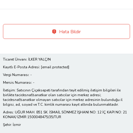
Hata Bildir
Ticaret Ünvanı: İLKER YALÇIN
Kayıtlı E-Posta Adresi:
[email protected]
Vergi Numarası: -
Mersis Numarası: -
İletişim: Satıcının Çiçeksepeti tarafından teyit edilmiş iletişim bilgileri ile
birlikte tacir/esnaf/sanatkar olan satıcılar için merkez adresi;
tacir/esnaf/sanatkar olmayan satıcılar için merkez adresinin bulunduğu il
bilgisi, ad, soyad ve T.C. kimlik numarası kayıt altında bulunmaktadır.
Adres: UĞUR MAH. 851 SK. İSMAİL SÖNMEZ İŞHANI NO: 12 İÇ KAPI NO: 21
KONAK/ İZMİR 1500048475/35/TUR
Şehir: İzmir