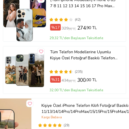
7 8 11 12 13 14 15 16 17 Pro Max
Plus Mini Kişiye Özel Resimli
Fotoğraflı Kılıf
(42)
%17
274
,90 TL
329
,90 TL
29,32 TL'den Başlayan Taksitlerle
Tüm Telefon Modellerine Uyumlu
Kişiye Özel Fotoğraf Baskılı Telefon
Kılıfı
(235)
%31
300
,00 TL
434
,80 TL
32,00 TL'den Başlayan Taksitlerle
Kişiye Özel iPhone Telefon Kılıfı Fotoğraf Baskılı
11/13/14/14Pro/14ProMax/15/15Pro/15ProMax/1
Kargo Bedava
(29)