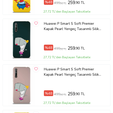
%48
259
,90 TL
499
,90 TL
Ürün Kodu:
kcm54057673
27,72 TL'den Başlayan Taksitlerle
Huawei P Smart S Soft Premier
Kapak Pearl Yengeç Tasarımlı Silikon
Kılıf - Yeşil (Şeffaf)
%48
259
,90 TL
499
,90 TL
27,72 TL'den Başlayan Taksitlerle
Huawei P Smart S Soft Premier
Kapak Pearl Yengeç Tasarımlı Silikon
Kılıf - Pudra (Şeffaf)
%48
259
,90 TL
499
,90 TL
27,72 TL'den Başlayan Taksitlerle