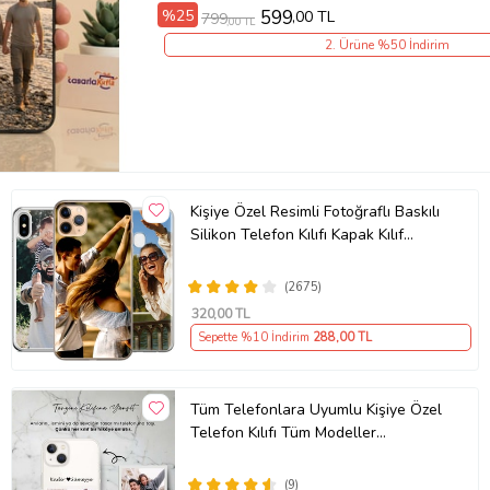
%25
599
,00 TL
799
,00 TL
2. Ürüne %50 İndirim
Kişiye Özel Resimli Fotoğraflı Baskılı
Silikon Telefon Kılıfı Kapak Kılıf
(Telefon Modelleri Açıklamada)
(2675)
320
,00 TL
Sepette %10 İndirim
288
,00 TL
Tüm Telefonlara Uyumlu Kişiye Özel
Telefon Kılıfı Tüm Modeller
Açıklamada
(9)