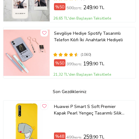
%50
249
,90 TL
500
,00 TL
26,65 TL'den Başlayan Taksitlerle
Sevgiliye Hediye Spotify Tasarımlı
Telefon Kılıfı İki Anahtarlık Hediyeli
(1060)
%50
199
,90 TL
399
,90 TL
21,32 TL'den Başlayan Taksitlerle
Son Gezdikleriniz
Huawei P Smart S Soft Premier
Kapak Pearl Yengeç Tasarımlı Silikon
Kılıf - Sarı (Şeffaf)
%48
259
,90 TL
499
,90 TL