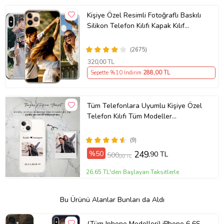
Kişiye Özel Resimli Fotoğraflı Baskılı
Silikon Telefon Kılıfı Kapak Kılıf
(Telefon Modelleri Açıklamada)
(2675)
320
,00 TL
Sepette %10 İndirim
288
,00 TL
Tüm Telefonlara Uyumlu Kişiye Özel
Telefon Kılıfı Tüm Modeller
Açıklamada
(9)
%50
249
,90 TL
500
,00 TL
26,65 TL'den Başlayan Taksitlerle
Bu Ürünü Alanlar Bunları da Aldı
(Tüm Iphone Modelleri) iPhone 6 6S