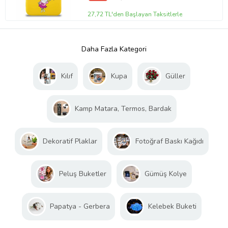
27,72 TL'den Başlayan Taksitlerle
Daha Fazla Kategori
Kılıf
Kupa
Güller
Kamp Matara, Termos, Bardak
Dekoratif Plaklar
Fotoğraf Baskı Kağıdı
Peluş Buketler
Gümüş Kolye
Papatya - Gerbera
Kelebek Buketi