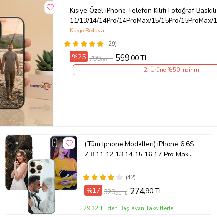
Kişiye Özel iPhone Telefon Kılıfı Fotoğraf Baskılı
11/13/14/14Pro/14ProMax/15/15Pro/15ProMax/1
Kargo Bedava
(29)
%25
599
,00 TL
799
,00 TL
2. Ürüne %50 İndirim
(Tüm Iphone Modelleri) iPhone 6 6S
7 8 11 12 13 14 15 16 17 Pro Max
Plus Mini Kişiye Özel Resimli
Fotoğraflı Kılıf
(42)
%17
274
,90 TL
329
,90 TL
29,32 TL'den Başlayan Taksitlerle