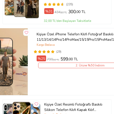
(235)
Ürün Kodu:
kcm76757976
%31
300
,00 TL
434
,80 TL
32,00 TL'den Başlayan Taksitlerle
Kişiye Özel iPhone Telefon Kılıfı Fotoğraf Baskılı
11/13/14/14Pro/14ProMax/15/15Pro/15ProMax/1
Kargo Bedava
(29)
%25
599
,00 TL
799
,00 TL
2. Ürüne %50 İndirim
Kişiye Özel Resimli Fotoğraflı Baskılı
Silikon Telefon Kılıfı Kapak Kılıf