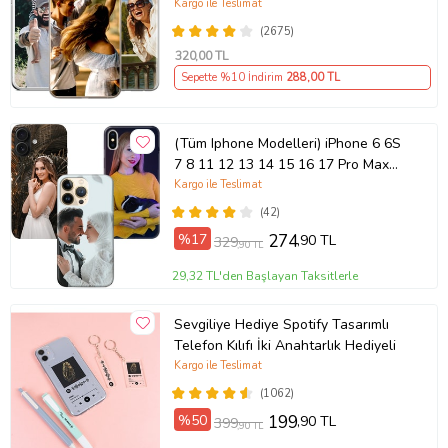
(Telefon Modelleri Açıklamada)
Kargo ile Teslimat
(2675)
320
,00 TL
Sepette %10 İndirim
288
,00 TL
(Tüm Iphone Modelleri) iPhone 6 6S
7 8 11 12 13 14 15 16 17 Pro Max
Plus Mini Kişiye Özel Resimli
Kargo ile Teslimat
Fotoğraflı Kılıf
(42)
%17
274
,90 TL
329
,90 TL
29,32 TL'den Başlayan Taksitlerle
Sevgiliye Hediye Spotify Tasarımlı
Telefon Kılıfı İki Anahtarlık Hediyeli
Kargo ile Teslimat
(1062)
%50
199
,90 TL
399
,90 TL