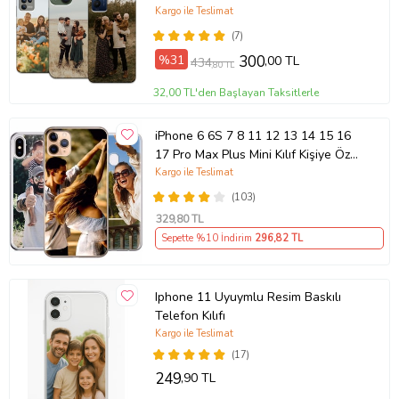
Kargo ile Teslimat
(7)
%31
300
,00 TL
434
,80 TL
32,00 TL'den Başlayan Taksitlerle
iPhone 6 6S 7 8 11 12 13 14 15 16
17 Pro Max Plus Mini Kılıf Kişiye Özel
Resimli Fotoğraflı Silikon
Kargo ile Teslimat
(103)
329
,80 TL
Sepette %10 İndirim
296
,82 TL
Iphone 11 Uyuymlu Resim Baskılı
Telefon Kılıfı
Kargo ile Teslimat
(17)
249
,90 TL