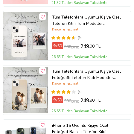
21,32 TL'den Başlayan Taksitlerle
Tüm Telefonlara Uyumlu Kişiye Özel
Telefon Kılıfı Tüm Modeller
Açıklamada
Kargo ile Teslimat
(9)
%50
249
,90 TL
500
,00 TL
26,65 TL'den Başlayan Taksitlerle
Tüm Telefonlara Uyumlu Kişiye Özel
Fotoğraflı Telefon Kılıfı Modeller
Açıklamada
Kargo ile Teslimat
(4)
%50
249
,90 TL
500
,00 TL
26,65 TL'den Başlayan Taksitlerle
iPhone 15 Uyumlu Kişiye Özel
Fotoğraf Baskılı Telefon Kılıfı