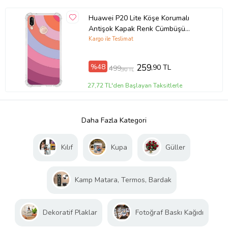
Huawei P20 Lite Köşe Korumalı
Antişok Kapak Renk Cümbüşü
Tasarımlı Şeffaf Kılıf
Kargo ile Teslimat
%48
259
,90 TL
499
,90 TL
27,72 TL'den Başlayan Taksitlerle
Daha Fazla Kategori
Kılıf
Kupa
Güller
Kamp Matara, Termos, Bardak
Dekoratif Plaklar
Fotoğraf Baskı Kağıdı