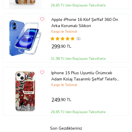
26,65 TL'den Başlayan Taksitlerle
Apple iPhone 16 Kılıf Şeffaf 360 Ön
Arka Korumalı Silikon
Kargo ile Teslimat
(1)
299
,90 TL
31,98 TL'den Başlayan Taksitlerle
Iphone 15 Plus Uyumlu Örümcek
Adam Kolaj Tasarımlı Şeffaf Telefon
Kılıfı
Kargo ile Teslimat
249
,90 TL
26,65 TL'den Başlayan Taksitlerle
Son Gezdikleriniz