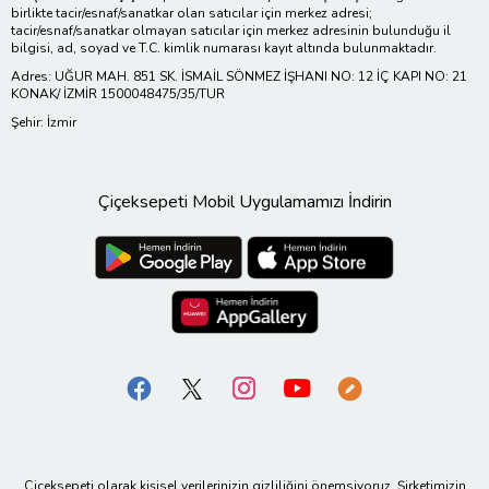
birlikte tacir/esnaf/sanatkar olan satıcılar için merkez adresi;
tacir/esnaf/sanatkar olmayan satıcılar için merkez adresinin bulunduğu il
bilgisi, ad, soyad ve T.C. kimlik numarası kayıt altında bulunmaktadır.
Adres: UĞUR MAH. 851 SK. İSMAİL SÖNMEZ İŞHANI NO: 12 İÇ KAPI NO: 21
KONAK/ İZMİR 1500048475/35/TUR
Şehir: İzmir
Çiçeksepeti Mobil Uygulamamızı İndirin
Çiçeksepeti olarak kişisel verilerinizin gizliliğini önemsiyoruz. Şirketimizin