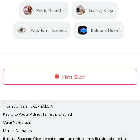
Peluş Buketler
Gümüş Kolye
Papatya - Gerbera
Kelebek Buketi
Hata Bildir
Ticaret Ünvanı: İLKER YALÇIN
Kayıtlı E-Posta Adresi:
[email protected]
Vergi Numarası: -
Mersis Numarası: -
İletişim: Satıcının Çiçeksepeti tarafından teyit edilmiş iletişim bilgileri ile