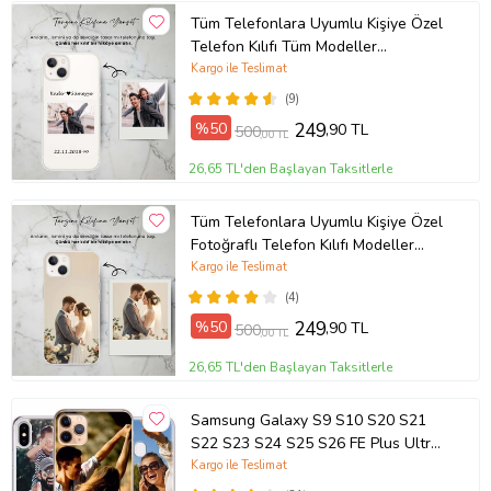
Tüm Telefonlara Uyumlu Kişiye Özel
Telefon Kılıfı Tüm Modeller
Açıklamada
Kargo ile Teslimat
(9)
%50
249
,90 TL
500
,00 TL
26,65 TL'den Başlayan Taksitlerle
Tüm Telefonlara Uyumlu Kişiye Özel
Fotoğraflı Telefon Kılıfı Modeller
Açıklamada
Kargo ile Teslimat
(4)
%50
249
,90 TL
500
,00 TL
26,65 TL'den Başlayan Taksitlerle
Samsung Galaxy S9 S10 S20 S21
S22 S23 S24 S25 S26 FE Plus Ultra
Kılıf Kişiye Özel Resimli Fotoğraflı
Kargo ile Teslimat
Silikon