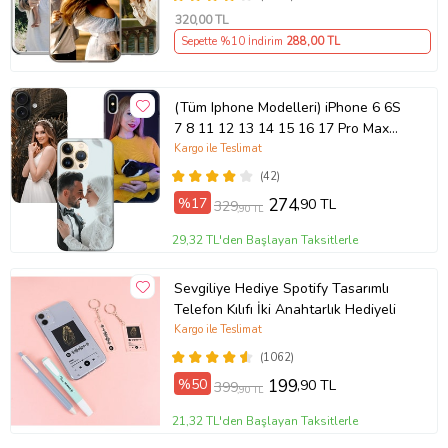
320
,00 TL
Sepette %10 İndirim
288
,00 TL
(Tüm Iphone Modelleri) iPhone 6 6S
7 8 11 12 13 14 15 16 17 Pro Max
Plus Mini Kişiye Özel Resimli
Kargo ile Teslimat
Fotoğraflı Kılıf
(42)
%17
274
,90 TL
329
,90 TL
29,32 TL'den Başlayan Taksitlerle
Sevgiliye Hediye Spotify Tasarımlı
Telefon Kılıfı İki Anahtarlık Hediyeli
Kargo ile Teslimat
(1062)
%50
199
,90 TL
399
,90 TL
21,32 TL'den Başlayan Taksitlerle