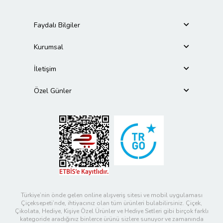
Faydalı Bilgiler
Kurumsal
İletişim
Özel Günler
Türkiye’nin önde gelen online alışveriş sitesi ve mobil uygulaması
Çiçeksepeti’nde, ihtiyacınız olan tüm ürünleri bulabilirsiniz. Çiçek,
Çikolata, Hediye, Kişiye Özel Ürünler ve Hediye Setleri gibi birçok farklı
kategoride aradığınız binlerce ürünü sizlere sunuyor ve zamanında