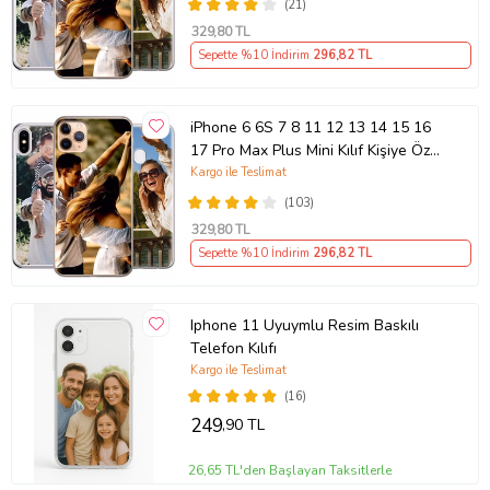
(21)
329
,80 TL
Sepette %10 İndirim
296
,82 TL
iPhone 6 6S 7 8 11 12 13 14 15 16
17 Pro Max Plus Mini Kılıf Kişiye Özel
Resimli Fotoğraflı Silikon
Kargo ile Teslimat
(103)
329
,80 TL
Sepette %10 İndirim
296
,82 TL
Iphone 11 Uyuymlu Resim Baskılı
Telefon Kılıfı
Kargo ile Teslimat
(16)
249
,90 TL
26,65 TL'den Başlayan Taksitlerle