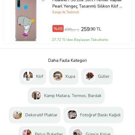
Pearl Yengeç Tasarımlı Silikon Kılıf -
Pudra (Şeffaf)
Kargo ile Teslimat
%48
259
,90 TL
499
,90 TL
27,72 TL'den Başlayan Taksitlerle
Daha Fazla Kategori
Kılıf
Kupa
Güller
Kamp Matara, Termos, Bardak
Dekoratif Plaklar
Fotoğraf Baskı Kağıdı
Peluş Buketler
Gümüş Kolye