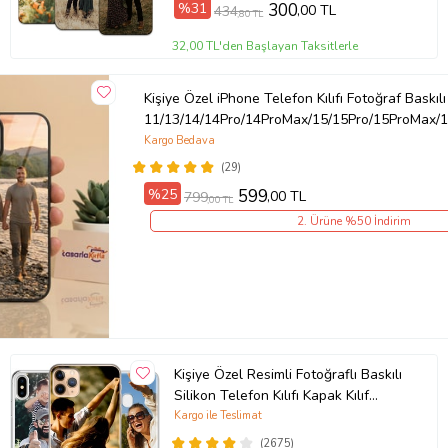
%31
300
,00 TL
434
,80 TL
Ürün Kodu:
kcm82664143
32,00 TL'den Başlayan Taksitlerle
Kişiye Özel iPhone Telefon Kılıfı Fotoğraf Baskılı
11/13/14/14Pro/14ProMax/15/15Pro/15ProMax/1
Kargo Bedava
(29)
%25
599
,00 TL
799
,00 TL
2. Ürüne %50 İndirim
Kişiye Özel Resimli Fotoğraflı Baskılı
Silikon Telefon Kılıfı Kapak Kılıf
(Telefon Modelleri Açıklamada)
Kargo ile Teslimat
(2675)